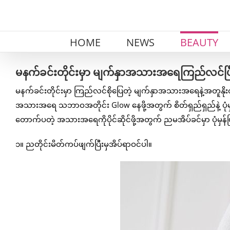
Skip
to
content
HOME
NEWS
BEAUTY
မနက်ခင်းတိုင်းမှာ မျက်နှာအသားအရေကြည်လင်ပြီး G
မနက်ခင်းတိုင်းမှာ ကြည်လင်စိုပြေတဲ့ မျက်နှာအသားအရေနဲ့အတူနိုးထန
အသားအရေ သဘာဝအတိုင်း Glow နေဖို့အတွက် စိတ်ရှည်ရှည်နဲ့ ပုံမှန
တောက်ပတဲ့ အသားအရေကိုပိုင်ဆိုင်ဖို့အတွက် ညမအိပ်ခင်မှာ ပုံမှန်ပ
၁။ ညတိုင်းမိတ်ကပ်ဖျက်ပြီးမှအိပ်ရာဝင်ပါ။