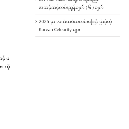
အဆင့်ဆင့်လမ်းညွှန်ချက် ( ၆ ) ချက်
2025 မှာ လက်ထပ်သတင်းကြော်ငြာခဲ့တဲ့
Korean Celebrity များ
င့် မ
er ကို