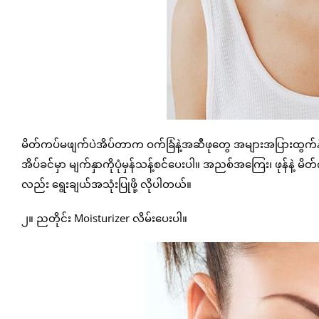
မိတ်ကပ်မဖျက်ပဲအိပ်တာက ဝက်ခြံနဲ့အဆီဖုတွေ အများအပြားထွက်နိ
အိပ်ခင်မှာ မျက်နှာကိုပုံမှန်သန့်စင်ပေးပါ။ အညစ်အကြေး၊ ဖုန်နဲ့ မိ
လည်း ရွေးချယ်အသုံးပြုဖို့ လိုပါတယ်။
၂။ ညတိုင်း Moisturizer လိမ်းပေးပါ။