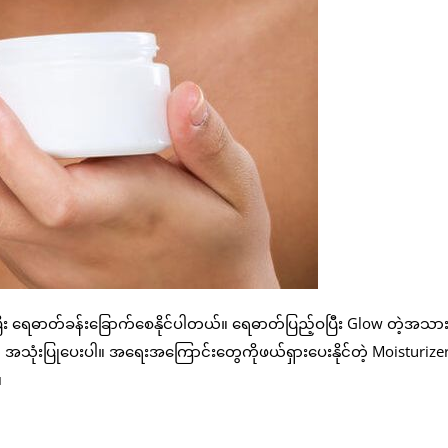
း ရေဓာတ်ခန်းခြောက်စေနိုင်ပါတယ်။ ရေဓာတ်ပြည့်ဝပြီး Glow တဲ့အသ
ိုးကို အသုံးပြုပေးပါ။ အရေးအကြောင်းတွေကိုဖယ်ရှားပေးနိုင်တဲ့ Moisturizer 
။