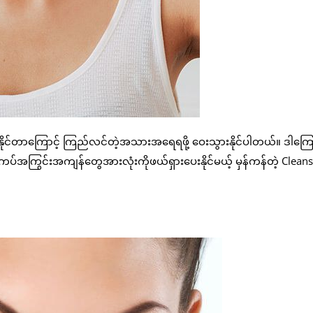
ုင်တာကြောင့် ကြည်လင်တဲ့အသားအရေရဖို့ ဝေးသွားနိုင်ပါတယ်။ ဒါကြော
တ်ကပ်အကြွင်းအကျန်တွေအားလုံးကိုဖယ်ရှားပေးနိုင်မယ့် မှန်ကန်တဲ့ Cleans