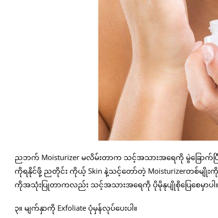
ညဘက် Moisturizer မလိမ်းတာက သင့်အသားအရေကို မွဲခြောက်ပြီ
ကိုရနိုင်ဖို့ ညတိုင်း ကိုယ့် Skin နဲ့သင့်တော်တဲ့ Moisturizerတစ်မျ
ကိုအသုံးပြုတာကလည်း သင့်အသားအရေကို ပိုမိုနုပျိုစိုပြေစေမှာပါ
၃။ မျက်နှာကို Exfoliate ပုံမှန်လုပ်ပေးပါ။