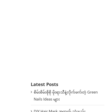
Latest Posts
စိမ်းစိမ်းစိုစို မိုးရာသီနဲ့လိုက်ဖက်တဲ့ Green
Nails Ideas များ
DIY Hair Mask အတွက် သုံးနည်း