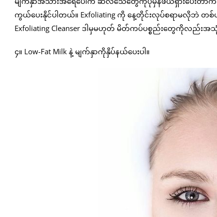
မျက်နှာအသားအရေပေါ်က ဆဲလ်သေတွေကိုပုံမှန်ဖယ်ရှားပေးတာက 
ကွယ်ပေးနိုင်ပါတယ်။ Exfoliating ကို နေ့တိုင်းလုပ်စရာမလိုဘဲ တစ်
Exfoliating Cleanser ဒါမှမဟုတ် မိတ်ကပ်ပစ္စည်းတွေကိုလည်းအသုံ
၄။ Low-Fat Milk နဲ့ မျက်နှာကိုနှိပ်နယ်ပေးပါ။