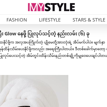
FASHION
LIFESTYLE
STARS & STYLE
low နေဖို့ ပြုလုပ်သင့်တဲ့ နည်းလမ်း (၆) ခု
ိုင်ဖို့က အလှအပကြိုက်တဲ့ ပျိုမေတို့အားလုံးရဲ့ အိပ်မက်ပါပဲ။ မျက်နှာ
်ထိန်းသိမ်းပေးနိုင်ဖို့ကလည်း အရေးကြီးပါတယ်။ ဒီတစ်ခေါက်မှာတော့ စ
ြုလုပ်ပေးသင့်တဲ့ အိမ်တွင်းထိန်းသိမ်းနည်းတစ်ချို့ကိုမျှဝေပေးချင်ပါတ