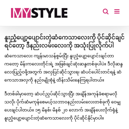
Skip
to
content
နူးညံ့ပျော့ပျောင်းတဲ့ဆံကေသာလေးကို ပိုင်ဆိုင်ချင်
ရင်တော့ ဒီနည်းလမ်းလေးကို အသုံးပြုလိုက်ပါ
ဆံကေသာလေး ကျန်းမာသန်စွမ်းပြီး နူးညံ့ပျော့ပျောင်းချင်တာ
ကတော့ မိန်းကလေးတိုင်းရဲ့ အဖြစ်ချင်ဆုံးဆန္ဒတစ်ခုပါပဲ။ ဒီလိုဆန္ဒ
လေးပြည့်ဝဖို့အတွက် အလှပြင်ဆိုင်သွားရ၊ ဆံပင်ပေါင်းတင်ရနဲ့ ဆံ
ကေသာအလှကို နည်းမျိုးစုံနဲ့ ထိန်းသိမ်းနေကြရပါတယ်။
ဒီတစ်ခါမှာတော့ ဆံပင်ညှပ်ဆိုင်သွားပြီး အချိန်အကုန်ခံစရာမလို
သလို၊ ပိုက်ဆံမကုန်စေမယ့်သဘာဝနည်းလမ်းလေးတစ်ခုကို ဝေမျှ
ပေးချင်ပါတယ်။ ၁၅ မိနစ်၊ မိနစ် ၂၀ လောက် အချိန်ပေးလိုက်ရုံနဲ့
နူးညံ့ပျော့ပျောင်းတဲ့ဆံကေသာလေးကို ပိုင်ဆိုင်နိုင်မှာပါ။