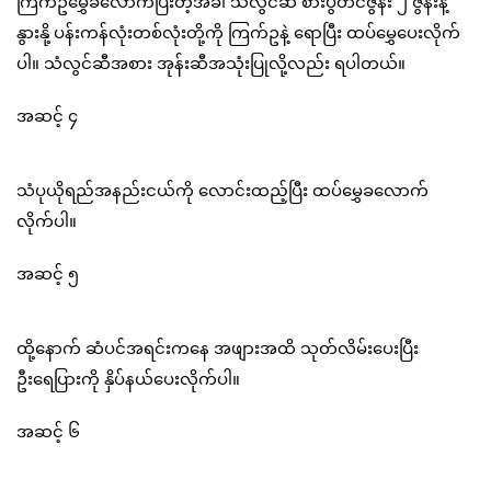
ကြက်ဥမွှေခလောက်ပြီးတဲ့အခါ သံလွင်ဆီ စားပွဲတင်ဇွန်း ၂ ဇွန်းနဲ့
နွားနို့ ပန်းကန်လုံးတစ်လုံးတို့ကို ကြက်ဥနဲ့ ရောပြီး ထပ်မွှေပေးလိုက်
ပါ။ သံလွင်ဆီအစား အုန်းဆီအသုံးပြုလို့လည်း ရပါတယ်။
အဆင့် ၄
သံပုယိုရည်အနည်းငယ်ကို လောင်းထည့်ပြီး ထပ်မွှေခလောက်
လိုက်ပါ။
အဆင့် ၅
ထို့နောက် ဆံပင်အရင်းကနေ အဖျားအထိ သုတ်လိမ်းပေးပြီး
ဦးရေပြားကို နှိပ်နယ်ပေးလိုက်ပါ။
အဆင့် ၆