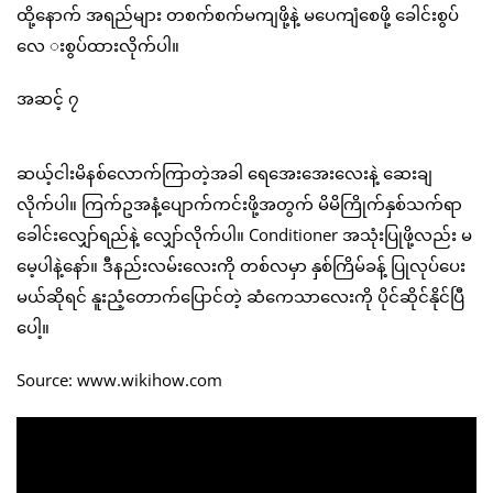
ထို့နောက် အရည်များ တစက်စက်မကျဖို့နဲ့ မပေကျံစေဖို့ ခေါင်းစွပ်
လေ းစွပ်ထားလိုက်ပါ။
အဆင့် ၇
ဆယ့်ငါးမိနစ်လောက်ကြာတဲ့အခါ ရေအေးအေးလေးနဲ့ ဆေးချ
လိုက်ပါ။ ကြက်ဥအနံ့ပျောက်ကင်းဖို့အတွက် မိမိကြိုက်နှစ်သက်ရာ
ခေါင်းလျှော်ရည်နဲ့ လျှော်လိုက်ပါ။ Conditioner အသုံးပြုဖို့လည်း မ
မေ့ပါနဲ့နော်။ ဒီနည်းလမ်းလေးကို တစ်လမှာ နှစ်ကြိမ်ခန့် ပြုလုပ်ပေး
မယ်ဆိုရင် နူးညံ့တောက်ပြောင်တဲ့ ဆံကေသာလေးကို ပိုင်ဆိုင်နိုင်ပြီ
ပေါ့။
Source: www.wikihow.com