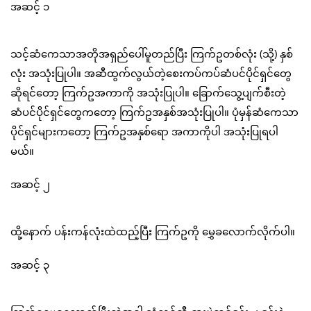
အဆင့် ၁
သင့်ဆံကေသာအတိုအရှည်ပေါ်မူတည်ပြီး ကြက်ဥတစ်လုံး (သို့) နှစ်
လုံး အသုံးပြုပါ။ အဆီထွက်လွယ်တဲ့စေးကပ်ကပ်ဆံပင်ပိုင်ရှင်တွေ
ဆိုရင်တော့ ကြက်ဥအကာကို အသုံးပြုပါ။ ခြောက်သွေ့ပျက်စီးတဲ့
ဆံပင်ပိုင်ရှင်တွေကတော့ ကြက်ဥအနှစ်အသုံးပြုပါ။ ပုံမှန်ဆံကေသာ
ပိုင်ရှင်များကတော့ ကြက်ဥအနှစ်ရော အကာကိုပါ အသုံးပြုရပါ
မယ်။
အဆင့် ၂
ထို့နောက် ပန်းကန်လုံးထဲထည့်ပြီး ကြက်ဥကို မွှေခလောက်လိုက်ပါ။
အဆင့် ၃