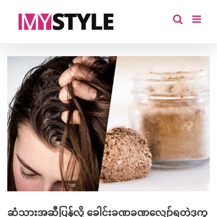
Skip
to
content
View
Larger
Image
ဆံသားအဆီပြန်လို့ ခေါင်းခဏခဏလျှော်ရတဲ့ဒုက္ခ