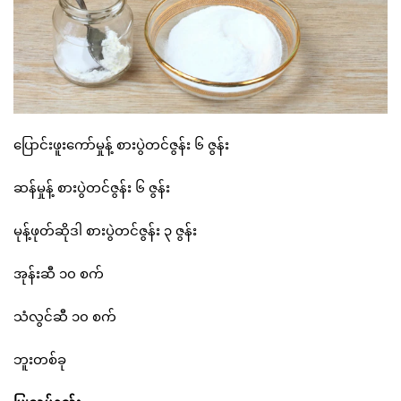
ပြောင်းဖူးကော်မှုန့် စားပွဲတင်ဇွန်း ၆ ဇွန်း
ဆန်မှုန့် စားပွဲတင်ဇွန်း ၆ ဇွန်း
မုန့်ဖုတ်ဆိုဒါ စားပွဲတင်ဇွန်း ၃ ဇွန်း
အုန်းဆီ ၁၀ စက်
သံလွင်ဆီ ၁၀ စက်
ဘူးတစ်ခု