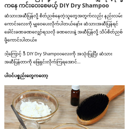
ကနေ ကင်းဝေးစေမယ့် DIY Dry Shampoo
ဆံသားအဆီပြန်လို့ စိတ်ညစ်နေတဲ့သူတွေအတွက်လည်း နည်းလမ်း
ကောင်းလေးကို မျှဝေပေးလိုက်ပါတယ်နော်။ ဆံသားအဆီပြန်ရင်
ခေါင်းခဏခဏလျှော်ရသလို ခဏလေးနဲ့ အဆီပြန်လို့ သိပ်စိတ်ညစ်
ဖို့ကောင်းပါတယ်။
ဒါ့ကြောင့် ဒီ DIY Dry Shampooလေးကို အသုံးပြုပြီး ဆံသား
အဆီပြန်တာကို ဖြေရှင်းလိုက်ကြရအောင်…
ပါဝင်ပစ္စည်းတွေကတော့