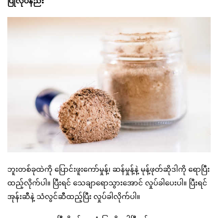
ပြုလုပ်နည်း
ဘူးတစ်ခုထဲကို ပြောင်းဖူးကော်မှုန့်၊ ဆန်မှုန့်နဲ့ မုန့်ဖုတ်ဆိုဒါကို ရောပြီး
ထည့်လိုက်ပါ။ ပြီးရင် သေချာရောသွားအောင် လှုပ်ခါပေးပါ။ ပြီးရင်
အုန်းဆီနဲ့ သံလွင်ဆီထည့်ပြီး လှုပ်ခါလိုက်ပါ။