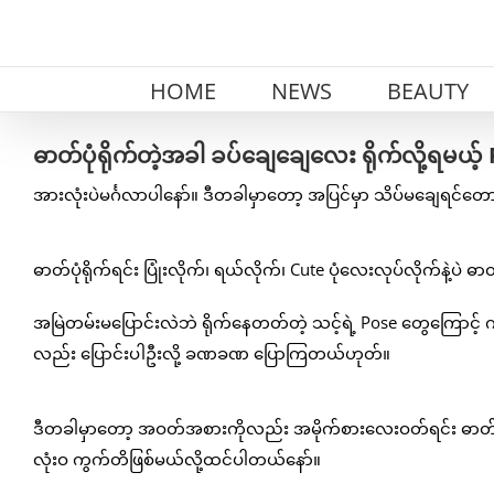
Skip
to
content
HOME
NEWS
BEAUTY
ဓာတ်ပုံရိုက်တဲ့အခါ ခပ်ချေချေလေး ရိုက်လို့ရမယ
အားလုံးပဲမင်္ဂလာပါနော်။ ဒီတခါမှာတော့ အပြင်မှာ သိပ်မချေရင်တော
ဓာတ်ပုံရိုက်ရင်း ပြုံးလိုက်၊ ရယ်လိုက်၊ Cute ပုံလေးလုပ်လိုက်နဲ့ပဲ ဓ
အမြဲတမ်းမပြောင်းလဲဘဲ ရိုက်နေတတ်တဲ့ သင့်ရဲ့ Pose တွေကြောင့် က
လည်း ပြောင်းပါဦးလို့ ခဏခဏ ပြောကြတယ်ဟုတ်။
ဒီတခါမှာတော့ အဝတ်အစားကိုလည်း အမိုက်စားလေးဝတ်ရင်း ဓာတ်ပ
လုံးဝ ကွက်တိဖြစ်မယ်လို့ထင်ပါတယ်နော်။