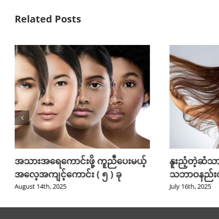
Related Posts
အသားအရေကောင်းဖို့ ကူညီပေးမယ့်
နူးညံ့တဲ့ဆံသား
အလေ့အကျင့်ကောင်း ( ၅ ) ခု
သဘာဝနည်းလမ်
August 14th, 2025
July 16th, 2025