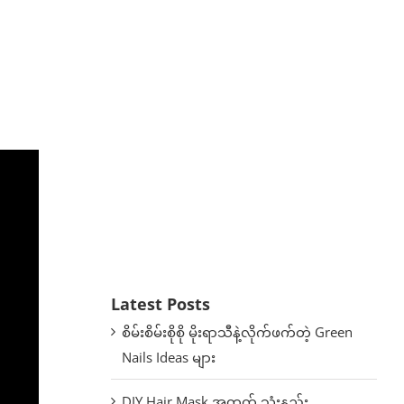
Latest Posts
စိမ်းစိမ်းစိုစို မိုးရာသီနဲ့လိုက်ဖက်တဲ့ Green
Nails Ideas များ
DIY Hair Mask အတွက် သုံးနည်း