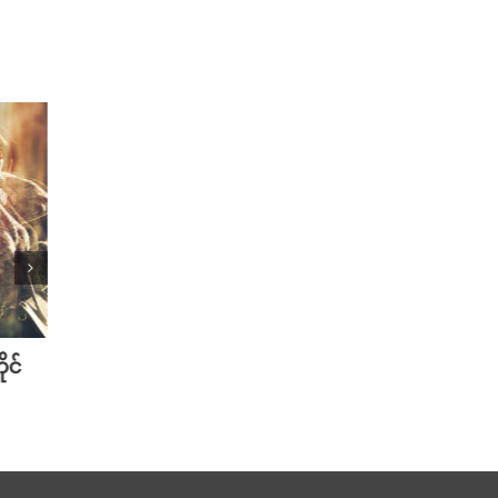
ုင်
Mini Jeans Skirt ကို စတိုင်ကျကျ
Golf 
ဝတ်လို့ရစေမယ့် Styling Tips များ
တို့အတ
September 28th, 2024
July 31s