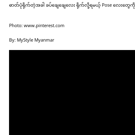
ဓာတ်ပုံရိုက်တဲ့အခါ ခပ်ချေချေလေး ရိုက်လို့ရမယ့် Pose လေးတွေ
Photo: www.pinterest.com
By: MyStyle Myanmar