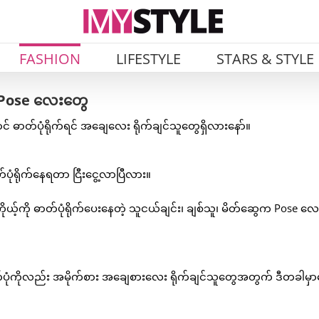
FASHION
LIFESTYLE
STARS & STYLE
့် Pose လေးတွေ
င် ဓာတ်ပုံရိုက်ရင် အချေလေး ရိုက်ချင်သူတွေရှိလားနော်။
ာတ်ပုံရိုက်နေရတာ ငြီးငွေ့လာပြီလား။
ိုယ့်ကို ဓာတ်ပုံရိုက်ပေးနေတဲ့ သူငယ်ချင်း၊ ချစ်သူ၊ မိတ်ဆွေက Pose လေ
ုံကိုလည်း အမိုက်စား အချေစားလေး ရိုက်ချင်သူတွေအတွက် ဒီတခါမှာ