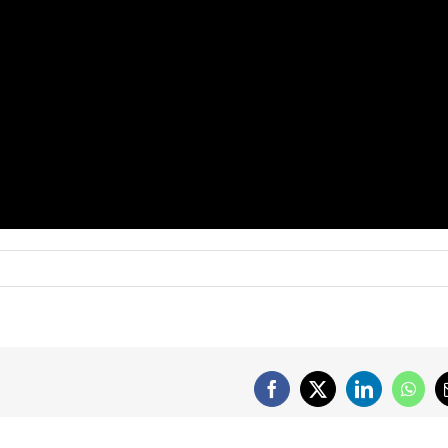
Facebook
X
LinkedIn
What