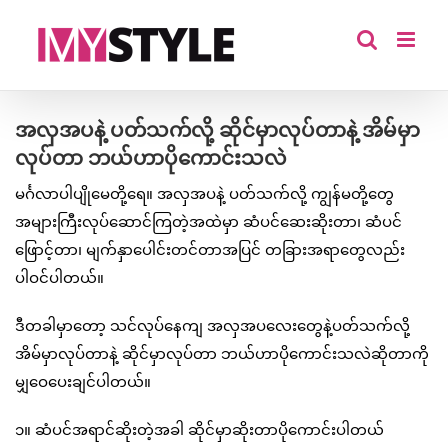
Skip
to
content
အလှအပနဲ့ ပတ်သက်လို့ ဆိုင်မှာလုပ်တာနဲ့ အိမ်မှာ
လုပ်တာ ဘယ်ဟာပိုကောင်းသလဲ
မင်္ဂလာပါပျိုမေတို့ရေ။ အလှအပနဲ့ ပတ်သက်လို့ ကျွန်မတို့တွေ
အများကြီးလုပ်ဆောင်ကြတဲ့အထဲမှာ ဆံပင်ဆေးဆိုးတာ၊ ဆံပင်
ဖြောင့်တာ၊ မျက်နှာပေါင်းတင်တာအပြင် တခြားအရာတွေလည်း
ပါဝင်ပါတယ်။
ဒီတခါမှာတော့ သင်လုပ်နေကျ အလှအပလေးတွေနဲ့ပတ်သက်လို့
အိမ်မှာလုပ်တာနဲ့ ဆိုင်မှာလုပ်တာ ဘယ်ဟာပိုကောင်းသလဲဆိုတာကို
မျှဝေပေးချင်ပါတယ်။
၁။ ဆံပင်အရာင်ဆိုးတဲ့အခါ ဆိုင်မှာဆိုးတာပိုကောင်းပါတယ်