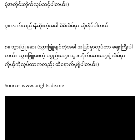
ပုံအတိုင်းလိုက်လုပ်သင့်ပါတယ်။)
၇။ လက်သည်းနီဆိုးတဲ့အခါ မိမိအိမ်မှာ ဆိုးနိုင်ပါတယ်
၈။ သွားဖြူဆေး (သွားဖြူချင်တဲ့အခါ အပြင်မှာလုပ်တာ ဈေးကြီးပါ
တယ်။ သွားဖြူစေတဲ့ ပစ္စည်းတွေ၊ သွားတိုက်ဆေးတွေနဲ့ အိမ်မှာ
ကိုယ့်ကိုလုပ်တာကလည်း ထိရောက်မှုရှိပါတယ်။)
Source: www.brightside.me