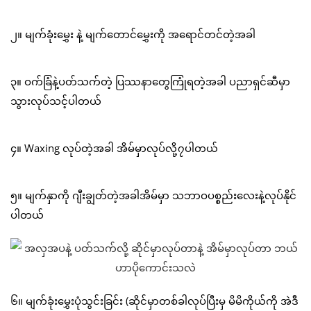
၂။ မျက်ခုံးမွှေး နဲ့ မျက်တောင်မွှေးကို အရောင်တင်တဲ့အခါ
၃။ ဝက်ခြံနဲ့ပတ်သက်တဲ့ ပြဿနာတွေကြုံရတဲ့အခါ ပညာရှင်ဆီမှာ
သွားလုပ်သင့်ပါတယ်
၄။ Waxing လုပ်တဲ့အခါ အိမ်မှာလုပ်လို့၇ပါတယ်
၅။ မျက်နှာကို ဂျီးချွတ်တဲ့အခါအိမ်မှာ သဘာဝပစ္စည်းလေးနဲ့လုပ်နိုင်
ပါတယ်
၆။ မျက်ခုံးမွှေးပုံသွင်းခြင်း (ဆိုင်မှာတစ်ခါလုပ်ပြီးမှ မိမိကိုယ်ကို အဲဒီ