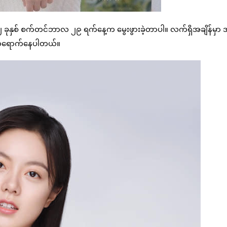
၀၂ ခုနှစ် စက်တင်ဘာလ ၂၉ ရက်နေ့က မွေးဖွားခဲ့တာပါ။ လက်ရှိအချိန်မှ
တက်ရောက်နေပါတယ်။