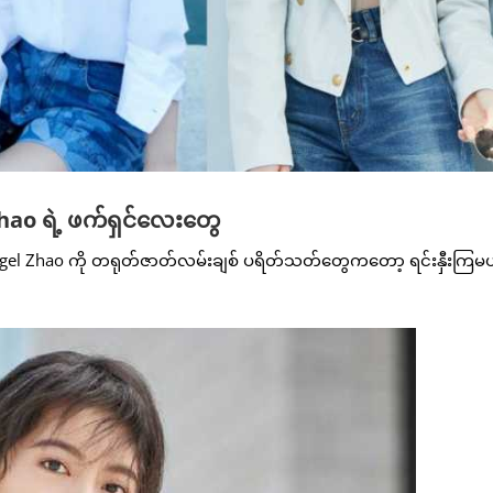
hao ရဲ့ ဖက်ရှင်လေးတွေ
 Angel Zhao ကို တရုတ်ဇာတ်လမ်းချစ် ပရိတ်သတ်တွေကတော့ ရင်းနှီးကြမယ်