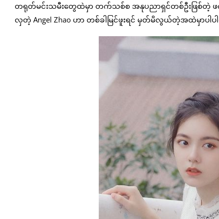
တရုတ်မင်းသမီးတွေထဲမှာ တက်သစ်စ အနုပညာရှင်တစ်ဦးဖြစ်တဲ့ ဖက်ရ
လှတဲ့ Angel Zhao ဟာ တစ်ခါမြင်ဖူးရင် မှတ်မိလွယ်တဲ့အထဲမှာပါ