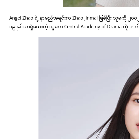
Angel Zhao ရဲ့ နာမည်အရင်းက Zhao Jinmai ဖြစ်ပြီး သူမကို ၂၀
၁၉ နှစ်သာရှိသေးတဲ့ သူမက Central Academy of Drama ကို 