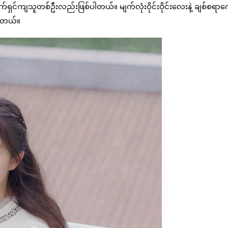
ှင်ကျသူတစ်ဦးလည်းဖြစ်ပါတယ်။ မျက်လုံးဝိုင်းဝိုင်းလေးနဲ့ ချစ်စရာက
ပါတယ်။