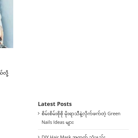
လို့
Latest Posts
စိမ်းစိမ်းစိုစို မိုးရာသီနဲ့လိုက်ဖက်တဲ့ Green
Nails Ideas များ
DIY Hair Mask အတွက် သုံးနည်း