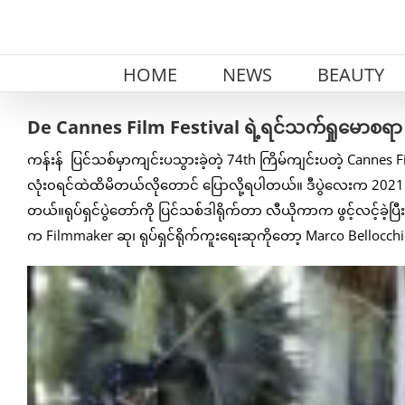
Skip
to
content
HOME
NEWS
BEAUTY
De Cannes Film Festival ရဲ့ရင်သက်ရှုမောစရာ R
ကန်းန် ပြင်သစ်မှာကျင်းပသွားခဲ့တဲ့ 74th ကြိမ်ကျင်းပတဲ့ Cannes 
လုံး၀ရင်ထဲထိမိတယ်လိုတောင် ပြောလို့ရပါတယ်။ ဒီပွဲလေးက 2021 May
တယ်။ရုပ်ရှင်ပွဲတော်ကို ပြင်သစ်ဒါရိုက်တာ လီယိုကာက ဖွင့်လင့်ခဲ
က Filmmaker ဆု၊ ရုပ်ရှင်ရိုက်ကူးရေးဆုကိုတော့ Marco Bellocchi