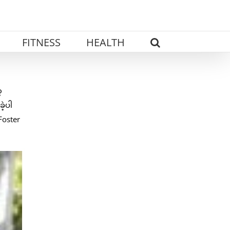
FITNESS
HEALTH
့
ဲ့ပါ
Foster