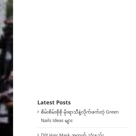
Latest Posts
စိမ်းစိမ်းစိုစို မိုးရာသီနဲ့လိုက်ဖက်တဲ့ Green
Nails Ideas များ
DIY Hair Mask အတွက် သုံးနည်း