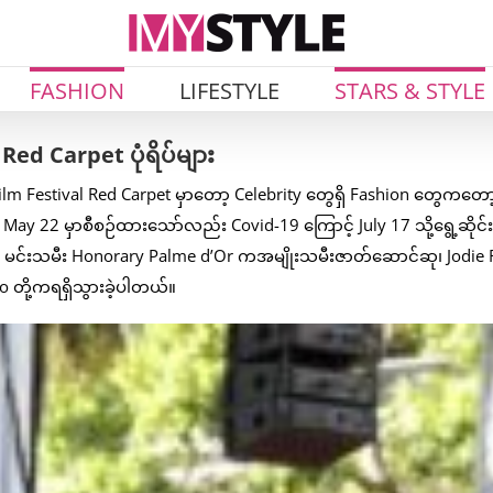
FASHION
LIFESTYLE
STARS & STYLE
ed Carpet ပုံရိပ်များ
Film Festival Red Carpet မှာတော့ Celebrity တွေရှိ Fashion တွေကတော
 22 မှာစီစဉ်ထားသော်လည်း Covid-19 ကြောင့် July 17 သို့ရွေ့ဆိုင်းခ
့ပြီး မင်းသမီး Honorary Palme d’Or ကအမျိုးသမီးဇာတ်ဆောင်ဆု၊ Jodie 
o တို့ကရရှိသွားခဲ့ပါတယ်။