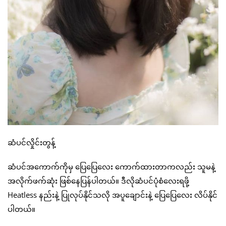
ဆံပင်လှိုင်းတွန့်
ဆံပင်အကောက်ကိုမှ ပြေပြေလေး ကောက်ထားတာကလည်း သူမနဲ့
အလိုက်ဖက်ဆုံး ဖြစ်နေပြန်ပါတယ်။ ဒီလိုဆံပင်ပုံစံလေးရဖို့
Heatless နည်းနဲ့ ပြုလုပ်နိုင်သလို အပူချောင်းနဲ့ ပြေပြေလေး လိပ်နိုင်
ပါတယ်။