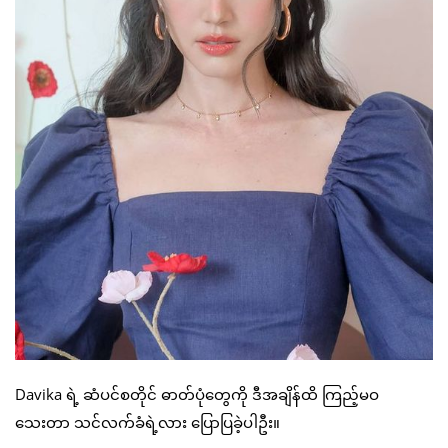
Davika ရဲ့ ဆံပင်စတိုင် ဓာတ်ပုံတွေကို ဒီအချိန်ထိ ကြည့်မဝ
သေးတာ သင်လက်ခံရဲ့လား ပြောပြခဲ့ပါဦး။