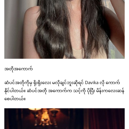
အတိုအကောက်
ဆံပင်အတိုကိုမှ ရိုးရိုးလေး မလိုချင်ဘူးဆိုရင် Davika လို ကောက်
နိုင်ပါတယ်။ ဆံပင်အတို အကောက်က သင့်ကို ပိုပြီး မိန်းကလေးဆန်
စေပါတယ်။