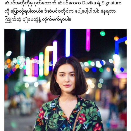
ဆံပင်အတိုကိုမှ ဂုတ်ထောက် ဆံပင်ကေက Davika ရဲ့ Signature
လို့ ပြောလို့ရပါတယ်။ ဒီဆံပင်စတိုင်က ပေါ့ပေါ့ပါးပါး နေရတာ
ကြိုက်တဲ့ ပျိုမေတို့နဲ့ လိုက်ဖက်မှာပါ။