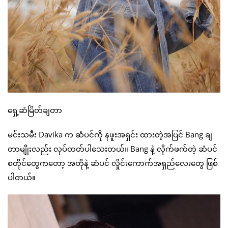
ရှေ့ဆံမြိတ်ချတာ
မင်းသမီး Davika က ဆံပင်ကို နဖူးအရှင်း ထားတဲ့အပြင် Bang ချ
တာမျိုးလည်း လုပ်တတ်ပါသေးတယ်။ Bang နဲ့ လိုက်ဖက်တဲ့ ဆံပင်
စတိုင်တွေကတော့ အတိုနဲ့ ဆံပင် လှိုင်းကောက်အရှည်လေးတွေ ဖြစ်
ပါတယ်။