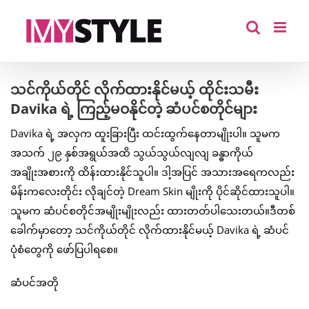
Skip
to
content
သင်ကိုယ်တိုင် လိုက်ထားနိုင်မယ့် ထိုင်းသမီး
Davika ရဲ့ ကြည့်မဝနိုင်တဲ့ ဆံပင်စတိုင်များ
Davika ရဲ့ အလှက ထူးခြားပြီး ထင်းထွက်နေတာမျိုးပါ။ သူမက
အသက် ၂၉ နှစ်အရွယ်အထိ သွယ်သွယ်လျလျ ခန္ဓာကိုယ်
အချိုးအစားကို ထိန်းထားနိုင်သူပါ။ ဒါ့အပြင် အသားအရေကလည်း
မိန်းကလေးတိုင်း လိုချင်တဲ့ Dream Skin မျိုးကို ပိုင်ဆိုင်ထားသူပါ။
သူမက ဆံပင်စတိုင်အမျိုးမျိုးလည်း ထားတတ်ပါသေးတယ်။ဒီတစ်
ခေါက်မှာတော့ သင်ကိုယ်တိုင် လိုက်ထားနိုင်မယ့် Davika ရဲ့ ဆံပင်
ပုံစံတွေကို ဖော်ပြပါရစေ။
ဆံပင်အတို