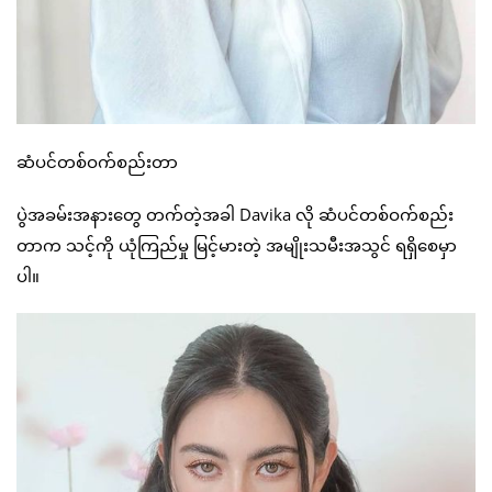
ဆံပင်တစ်ဝက်စည်းတာ
ပွဲအခမ်းအနားတွေ တက်တဲ့အခါ Davika လို ဆံပင်တစ်ဝက်စည်း
တာက သင့်ကို ယုံကြည်မှု မြင့်မားတဲ့ အမျိုးသမီးအသွင် ရရှိစေမှာ
ပါ။