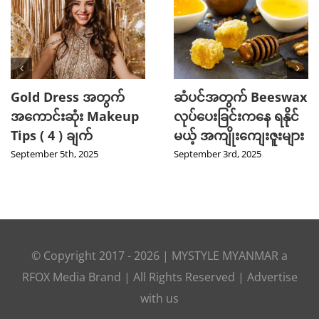
2025 TikTok မှာ Trend
“2025 WATERBOMB
ဖြစ်ခဲ့တဲ့ Hot Beauty
Seoul” မှာ အလှဆုံးဖြစ်
Product ( 5 ) မျိုး
ခဲ့တဲ့ Female Idols ( 5 )
ယောက်
August 27th, 2025
August 16th, 2025
© Copyright 2017 -
2026
|
MYSTYLE MYANMAR
a
RFOX Media
Brand | All Rights Reserved |
Advertise
with us