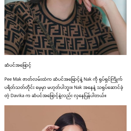
ဆံပင်အဖြောင့်
Pee Mak ဇာတ်လမ်းထဲက ဆံပင်အဖြောင့်နဲ့ Nak ကို ရုပ်ရှင်ကြိုက်
ပရိတ်သတ်တိုင်း မေ့မှာ မဟုတ်ပါဘူး။ Nak အနေနဲ့ သရုပ်ဆောင်ခဲ့
တဲ့ Davika က ဆံပင်အဖြောင့်နဲ့လည်း လှနေပြန်ပါတယ်။