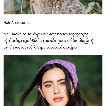
Hair Accessories
Mai Davika က ဆံပင်မှာ Hair Accessories တွေကိုလည်း
လိုက်ဖက်စွာ တွဲစပ်နိုင်ပါသေးတယ်။ ဥပမာ ခေါင်းပဝါစည်းကို
အင်္ကျီအရောင်အလိုက် ရွေးချယ်ဝတ်ဆင်တာမျိုးပါ။