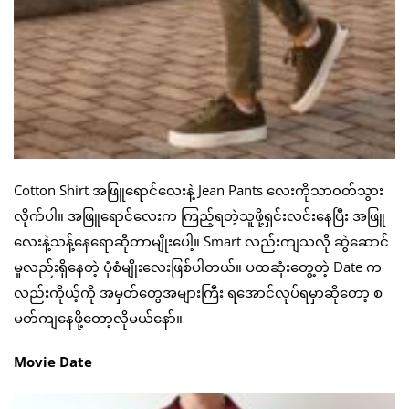
Cotton Shirt အဖြူရောင်လေးနဲ့ Jean Pants လေးကိုသာ၀တ်သွား
လိုက်ပါ။ အဖြူရောင်လေးက ကြည့်ရတဲ့သူဖို့ရှင်းလင်းနေပြီး အဖြူ
လေးနဲ့သန့်နေရောဆိုတာမျိုးပေါ့။ Smart လည်းကျသလို ဆွဲဆောင်
မှုလည်းရှိနေတဲ့ ပုံစံမျိုးလေးဖြစ်ပါတယ်။ ပထဆုံးတွေ့တဲ့ Date က
လည်းကိုယ့်ကို အမှတ်တွေအများကြီး ရအောင်လုပ်ရမှာဆိုတော့ စ
မတ်ကျနေဖို့တော့လိုမယ်နော်။
Movie Date