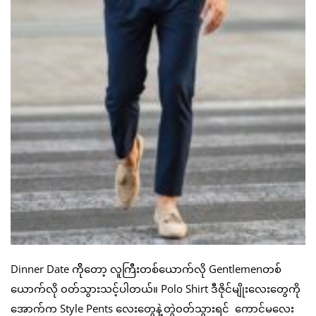
Dinner Date ကိိုတော့ လူကြီးတစ်ယောက်လို Gentlemenတစ်
ယောက်လို ၀တ်သွားသင့်ပါတယ်။ Polo Shirt ဒီဇိုင်မျိုးလေးတွေကို
အောက်က Style Pents လေးတွေနဲ့တွဲ၀တ်သွားရင် ကောင်မလေး