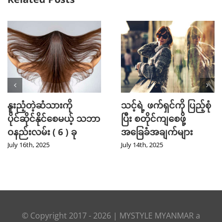
Mini Jeans Skirt ကို စ
Golf အားကစား
တိုင်ကျကျဝတ်လို့ရစေ
ကြိုက်နှစ်သက်သူတို့
မယ့် Styling Tips များ
အတွက် ဖက်ရှင် Tips
များ
September 28th, 2024
July 31st, 2024