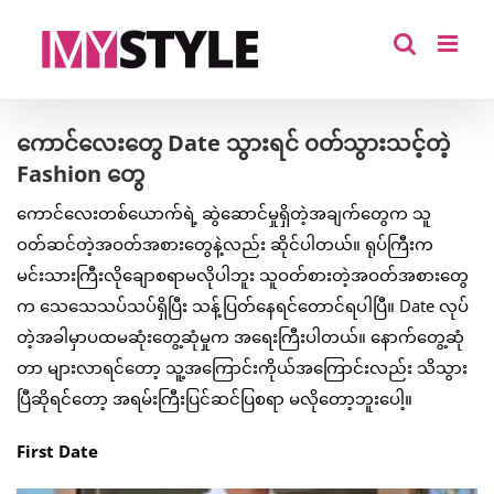
Skip
to
content
ကောင်လေးတွေ Date သွားရင် ၀တ်သွားသင့်တဲ့
Fashion တွေ
ကောင်လေးတစ်ယောက်ရဲ့ ဆွဲဆောင်မှုရှိတဲ့အချက်တွေက သူ
ဝတ်ဆင်တဲ့အဝတ်အစားတွေနဲ့လည်း ဆိုင်ပါတယ်။ ရုပ်ကြီးက
မင်းသားကြီးလိုချောစရာမလိုပါဘူး သူဝတ်စားတဲ့အဝတ်အစားတွေ
က သေသေသပ်သပ်ရှိပြီး သန့်ပြတ်နေရင်တောင်ရပါပြီ။ Date လုပ်
တဲ့အခါမှာပထမဆုံးတွေ့ဆုံမှုက အရေးကြီးပါတယ်။ နောက်တွေ့ဆုံ
တာ များလာရင်တော့ သူ့အကြောင်းကိုယ်အကြောင်းလည်း သိသွား
ပြီဆိုရင်တော့ အရမ်းကြီးပြင်ဆင်ပြစရာ မလိုတော့ဘူးပေါ့။
First Date