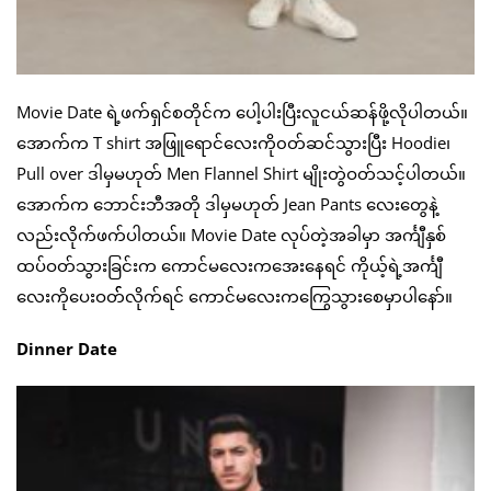
Movie Date ရဲ့ဖက်ရှင်စတိုင်က ပေါ့ပါးပြီးလူငယ်ဆန်ဖို့လိုပါတယ်။
အောက်က T shirt အဖြူရောင်လေးကို၀တ်ဆင်သွားပြီး Hoodie၊
Pull over ဒါမှမဟုတ် Men Flannel Shirt မျိုးတွဲဝတ်သင့်ပါတယ်။
အောက်က ဘောင်းဘီအတို ဒါမှမဟုတ် Jean Pants လေးတွေနဲ့
လည်းလိုက်ဖက်ပါတယ်။ Movie Date လုပ်တဲ့အခါမှာ အင်္ကျီနှစ်
ထပ်ဝတ်သွားခြင်းက ကောင်မလေးကအေးနေရင် ကိုယ့်ရဲ့အင်္ကျီ
လေးကိုပေးဝတ််လိုက်ရင် ကောင်မလေးကကြွေသွားစေမှာပါနော်။
Dinner Date