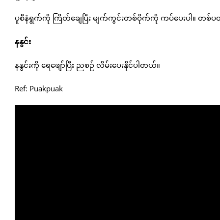
ပူစီနံရွက်ကို ကြိတ်ချေပြီး မျက်ကွင်းတစ်ဝိုက်ကို ကပ်ပေးပါ။ တစ်ပ
နနွင်း
နနွင်းကို ရေဖျော်ပြီး ညစဉ် လိမ်းပေးနိုင်ပါတယ်။
Ref: Puakpuak