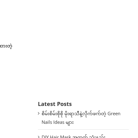
ထားတဲ့
Latest Posts
စိမ်းစိမ်းစိုစို မိုးရာသီနဲ့လိုက်ဖက်တဲ့ Green
Nails Ideas များ
DIY Hair Mask အတွက် သုံးနည်း