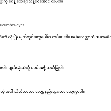
ို ရေနဲ့ သေချာသန့်စင်အောင် လုပ်ပါ။
ု လှီးပြီး မျက်ကွင်းတွေပေါ်မှာ ကပ်ပေးပါ။ ရေခဲသေတ္တာထဲ အအေးခံ
ပေးပါ။ မျက်လုံးထဲကို မဝင်စေဖို့ သတိပြုပါ။
ြာတဲ့ အခါ သိသိသာသာ လျှော့နည်းသွားတာ တွေ့ရမှာပါ။