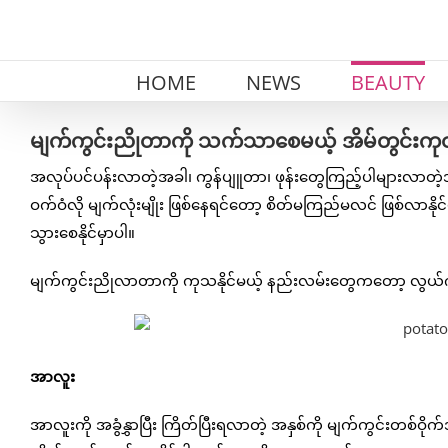
Skip
to
content
HOME
NEWS
BEAUTY
မျက်ကွင်းညိုတာကို သက်သာစေမယ့် အိမ်တွင်းကုထု
အလုပ်ပင်ပန်းလာတဲ့အခါ၊ ကွန်ပျူတာ၊ ဖုန်းတွေကြည့်ပါများလာတဲ
ဝက်ဝံလို မျက်လုံးမျိုး ဖြစ်နေရင်တော့ စိတ်မကြည်မလင် ဖြစ်လာနိ
သွားစေနိုင်မှာပါ။
မျက်ကွင်းညိုလာတာကို ကုသနိုင်မယ့် နည်းလမ်းတွေကတော့ လွယ်ကူပြီး
အာလူး
အာလူးကို အခွံနွှာပြီး ကြိတ်ပြီးရလာတဲ့ အနှစ်ကို မျက်ကွင်းတစ်ဝိုက