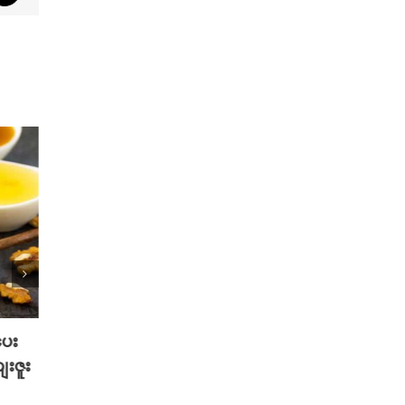
ပေး
2025 TikTok မှာ Trend ဖြစ်ခဲ့တဲ့
သင့်ဆ
ေးဇူး
Hot Beauty Product ( 5 ) မျိုး
စေမယ့
နည်းလ
August 27th, 2025