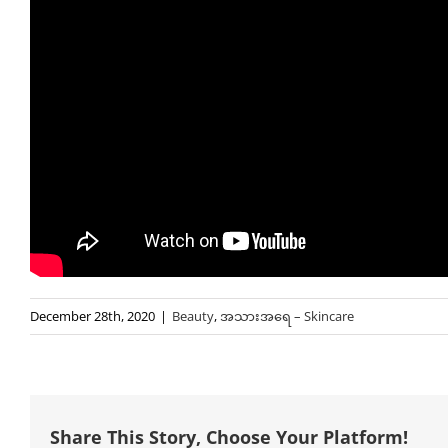
December 28th, 2020
|
Beauty
,
အသားအရေ – Skincare
Share This Story, Choose Your Platform!