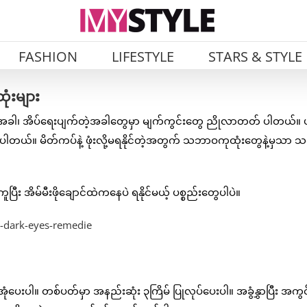
FASHION
LIFESTYLE
STARS & STYLE
ံးများ
့အခါ၊ အိပ်ရေးပျက်တဲ့အခါတွေမှာ မျက်ကွင်းတွေ ညိုလာတတ် ပါတယ်။ ပ
ုင်ပါတယ်။ မိတ်ကပ်နဲ့ ဖုံးလို့မရနိုင်တဲ့အတွက် သဘာဝကုထုံးတွေနဲ့မှသာ
 အိမ်မီးဖိုချောင်ထဲကနေပဲ ရနိုင်မယ့် ပစ္စည်းတွေပါပဲ။
်အုံပေးပါ။ တစ်ပတ်မှာ အနည်းဆုံး ၃ကြိမ် ပြုလုပ်ပေးပါ။ အခွံနွှာပြီး အကွင