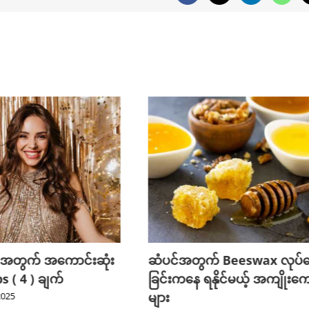
 အတွက် အကောင်းဆုံး
ဆံပင်အတွက် Beeswax လုပ်
 ( 4 ) ချက်
ခြင်းကနေ ရနိုင်မယ့် အကျိုးကျ
များ
2025