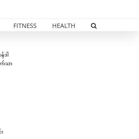
FITNESS
HEALTH
န်ဒါ
 သက်သာ
်း