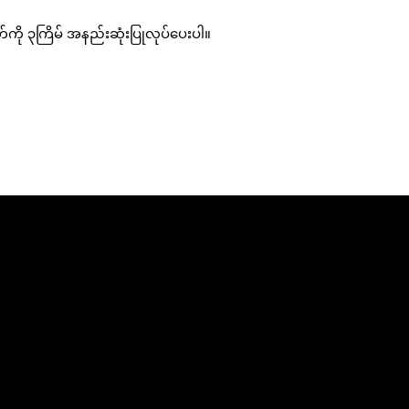
တ်ကို ၃ကြိမ် အနည်းဆုံးပြုလုပ်ပေးပါ။