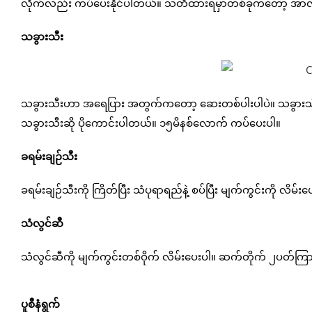
လိုက်လည်း ကပ်ပေးနိုင်ပါတယ်။ သတိထားရမှာတစ်ခုကတော့ အာလူးက
သခွားသီး
သခွားသီးဟာ အရေပြား အတွက်ကတော့ ဆေးတစ်ပါးပါပဲ။ သခွားသီးကိ
သခွားသီးဆို ပိုကောင်းပါတယ်။ ၁၅မိနစ်လောက် ကပ်ပေးပါ။
ခရမ်းချဉ်သီး
ခရမ်းချဉ်သီးကို ကြိတ်ပြီး သံပုရာရည်နဲ့ စပ်ပြီး မျက်ကွင်းကို လိမ်း
သံလွင်ဆီ
သံလွင်ဆီကို မျက်ကွင်းတစ်ဝိုက် လိမ်းပေးပါ။ ဆက်တိုက် ၂ပတ်က
ပူစီနံရွက်