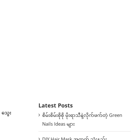
Latest Posts
က သွေး
စိမ်းစိမ်းစိုစို မိုးရာသီနဲ့လိုက်ဖက်တဲ့ Green
Nails Ideas များ
DIY Hair Mask အတွက် သုံးနည်း