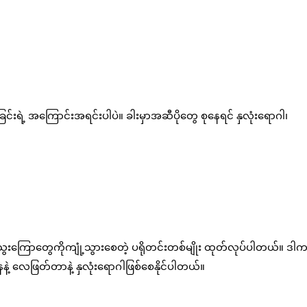
်းရဲ့ အကြောင်းအရင်းပါပဲ။ ခါးမှာအဆီပိုတွေ စုနေရင် နှလုံးရောဂါ၊
ွေးကြောတွေကိုကျုံ့သွားစေတဲ့ ပရိုတင်းတစ်မျိုး ထုတ်လုပ်ပါတယ်။ ဒါ
ဲ့ လေဖြတ်တာနဲ့ နှလုံးရောဂါဖြစ်စေနိုင်ပါတယ်။