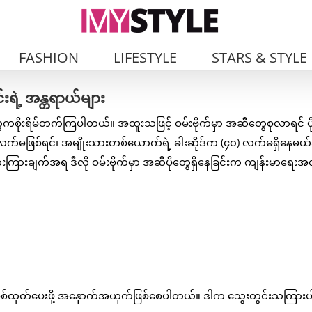
FASHION
LIFESTYLE
STARS & STYLE
းရဲ့ အန္တရာယ်များ
ေကစိုးရိမ်တက်ကြပါတယ်။ အထူးသဖြင့် ဝမ်းဗိုက်မှာ အဆီတွေစုလာရင် ပိုပ
လက်မဖြစ်ရင်၊ အမျိုးသားတစ်ယောက်ရဲ့ ခါးဆိုဒ်က (၄၀) လက်မရှိနေမယ်ဆ
ားကြားချက်အရ ဒီလို ဝမ်းဗိုက်မှာ အဆီပိုတွေရှိနေခြင်းက ကျန်းမာရေး
စစ်ထုတ်ပေးဖို့ အနှောက်အယှက်ဖြစ်စေပါတယ်။ ဒါက သွေးတွင်းသကြားပါဝ