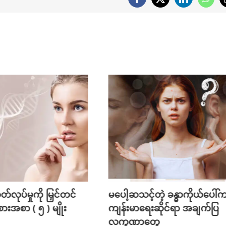
Facebook
X
LinkedIn
What
်လုပ်မှုကို မြှင်တင်
မပေါ့ဆသင့်တဲ့ ခန္ဓာကိုယ်ပေါ်
စားအစာ ( ၅ ) မျိုး
ကျန်းမာရေးဆိုင်ရာ အချက်ပြ
လက္ခဏာတွေ