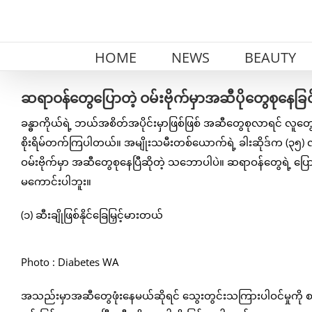
Skip
to
content
HOME
NEWS
BEAUTY
ဆရာဝန်တွေပြောတဲ့ ဝမ်းဗိုက်မှာအဆီပိုတွေစုနေခြင်
ခန္ဓာကိုယ်ရဲ့ ဘယ်အစိတ်အပိုင်းမှာဖြစ်ဖြစ် အဆီတွေစုလာရင် လူတွ
စိုးရိမ်တက်ကြပါတယ်။ အမျိုးသမီးတစ်ယောက်ရဲ့ ခါးဆိုဒ်က (၃၅) 
ဝမ်းဗိုက်မှာ အဆီတွေစုနေပြီဆိုတဲ့ သဘောပါပဲ။ ဆရာဝန်တွေရဲ့ ပြေ
မကောင်းပါဘူး။
(၁) ဆီးချိုဖြစ်နိုင်ခြေမြှင့်မားတယ်
Photo : Diabetes WA
အသည်းမှာအဆီတွေဖုံးနေမယ်ဆိုရင် သွေးတွင်းသကြားပါဝင်မှုကို 