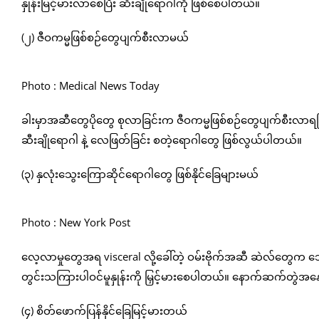
နှုန်းမြင့်မားလာစေပြီး ဆီးချိုရောဂါကို ဖြစ်စေပါတယ်။
(၂) ဇီဝကမ္မဖြစ်စဉ်တွေပျက်စီးလာမယ်
Photo : Medical News Today
ခါးမှာအဆီတွေပိုတွေ စုလာခြင်းက ဇီဝကမ္မဖြစ်စဉ်တွေပျက်စီးလာရခြင
ဆီးချိုရောဂါ နဲ့ လေဖြတ်ခြင်း စတဲ့ရောဂါတွေ ဖြစ်လွယ်ပါတယ်။
(၃) နှလုံးသွေးကြောဆိုင်ရောဂါတွေ ဖြစ်နိုင်ခြေများမယ်
Photo : New York Post
လေ့လာမှုတွေအရ visceral လို့ခေါ်တဲ့ ဝမ်းဗိုက်အဆီ ဆဲလ်တွေက သ
တွင်းသကြားပါဝင်မူနှုန်းကို မြှင့်မားစေပါတယ်။ နောက်ဆက်တွဲအနေန
(၄) စိတ်ဖောက်ပြန်နိုင်ခြေမြင့်မားတယ်