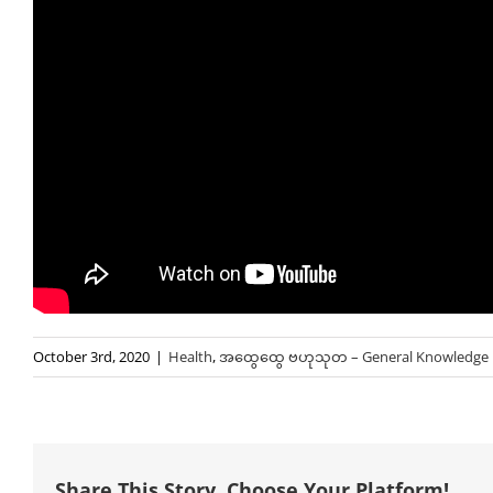
October 3rd, 2020
|
Health
,
အထွေထွေ ဗဟုသုတ – General Knowledge
Share This Story, Choose Your Platform!