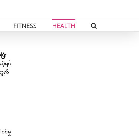
FITNESS
HEALTH
ြီး
ိုရင်
အတွက်
င်မှု