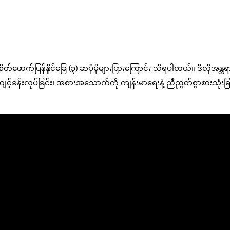
တ်ဖောက်ပြန်နိူင်ခြေ (၃) ဆပိုမိုများပြားကြောင်း သိရပါတယ်။ ဒီလိုအန္တ
ျင့်ခန်းလုပ်ခြင်း၊ အစားအသောက်ကို ကျန်းမာရေးနဲ့ ညီညွတ်စွာစားသုံးခ