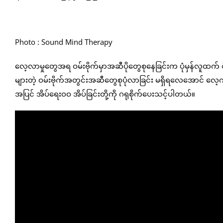
Photo : Sound Mind Therapy
လေ့လာမှုတွေအရ ဝမ်းဗိုက်မှာအဆီပိုတွေစုနေခြင်းက ပုံမှန်လူထက် စိ
များတဲ့ ဝမ်းဗိုက်အတွင်းအဆီတွေစုပုံလာခြင်း မရှိရလေအောင် လေ့က
အပြင် အိပ်ရေးဝဝ အိပ်ခြင်းတို့ကို ဂရုစိုက်ပေးသင့်ပါတယ်။