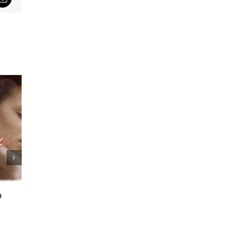
sApp
Email
က
Gym နဲ့ အိမ်မှာ လေ့ကျင့်ခန်း ပြုလုပ်
လက်ဝှေ
ခြင်းတို့ရဲ့ အားသာချက်နှင့်
ထည့်သ
အားနည်းချက်များ
July 30t