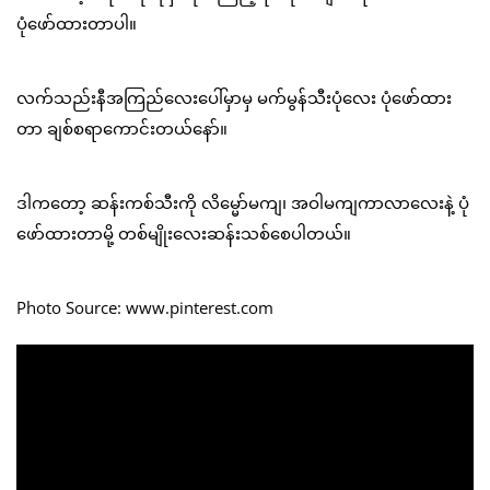
ပုံဖော်ထားတာပါ။
လက်သည်းနီအကြည်လေးပေါ်မှာမှ မက်မွန်သီးပုံလေး ပုံဖော်ထား
တာ ချစ်စရာကောင်းတယ်နော်။
ဒါကတော့ ဆန်းကစ်သီးကို လိမ္မော်မကျ၊ အဝါမကျကာလာလေးနဲ့ ပုံ
ဖော်ထားတာမို့ တစ်မျိုးလေးဆန်းသစ်စေပါတယ်။
Photo Source: www.pinterest.com