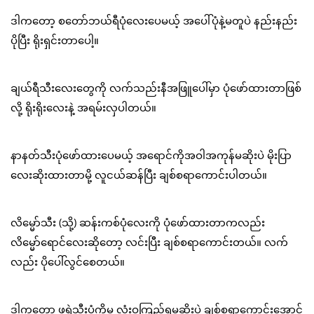
ဒါကတော့ စတော်ဘယ်ရီပုံလေးပေမယ့် အပေါ်ပုံနဲ့မတူပဲ နည်းနည်း
ပိုပြီး ရိုးရှင်းတာပေါ့။
ချယ်ရီသီးလေးတွေကို လက်သည်းနီအဖြူပေါ်မှာ ပုံဖော်ထားတာဖြစ်
လို့ ရိုးရိုးလေးနဲ့ အရမ်းလှပါတယ်။
နာနတ်သီးပုံဖော်ထားပေမယ့် အရောင်ကိုအဝါအကုန်မဆိုးပဲ မိုးပြာ
လေးဆိုးထားတာမို့ လူငယ်ဆန်ပြီး ချစ်စရာကောင်းပါတယ်။
လိမ္မော်သီး (သို့) ဆန်းကစ်ပုံလေးကို ပုံဖော်ထားတာကလည်း
လိမ္မော်ရောင်လေးဆိုတော့ လင်းပြီး ချစ်စရာကောင်းတယ်။ လက်
လည်း ပိုပေါ်လွင်စေတယ်။
ဒါကတော့ ဖရဲသီးပုံကိုမှ လုံးဝကြည့်ရမဆိုးပဲ ချစ်စရာကောင်းအောင်