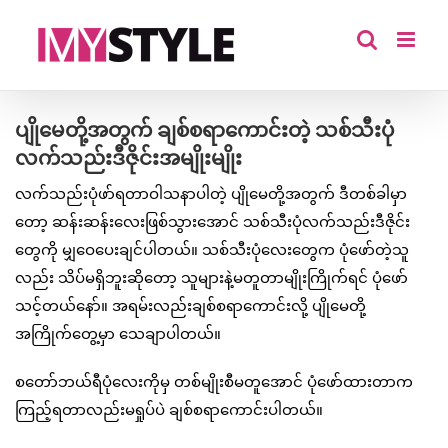
Skip
to
content
ပျိုမေတို့အတွက် ချစ်စရာကောင်းတဲ့ သစ်သီးပုံ
လက်သည်းဒီဇိုင်းအမျိုးမျိုး
လက်သည်းပုံဖာ်ရတာဝါသနာပါတဲ့ ပျိုမေတို့အတွက် ဒီတစ်ခါမှာ
တော့ ဆန်းဆန်းလေးဖြစ်သွားအောင် သစ်သီးပုံလက်သည်းဒီဇိုင်း
တွေကို မျှဝေပေးချင်ပါတယ်။ သစ်သီးပုံလေးတွေက ပုံဖော်တဲ့သူ
လည်း သိပ်မရှိဘူးဆိုတော့ သူများနဲ့မတူတာမျိုးကြိုက်ရင် ပုံဖော်
သင့်တယ်နော်။ အရမ်းလည်းချစ်စရာကောင်းလို့ ပျိုမေတို့
အကြိုက်တွေ့မှာ သေချာပါတယ်။
စတော်ဘယ်ရီပုံလေးကိုမှ တစ်မျိုးစီမတူအောင် ပုံဖော်ထားတာက
ကြည့်ရတာလည်းမရှုပ်ပဲ ချစ်စရာကောင်းပါတယ်။