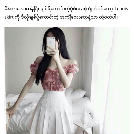
မိန်းကလေးဆန်ပြီး ချစ်ဖို့ကောင်းတဲ့ပုံစံလေးကြိုက်ရင်တော့ Tennis
skirt ကို ဒီလိုချစ်ဖို့ကောင်းတဲ့ အင်္ကျီလေးတွေနဲ့သာ တွဲဝတ်ပါ။