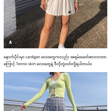
နောက်ပိုင်းမှာ cardigan လေးတွေကလည်း အရမ်းခေတ်စားလာတာ
ကြောင့် Tennis skirt လေးတွေနဲ့ ဒီလိုတွဲဝတ်လို့ရပါတယ်။