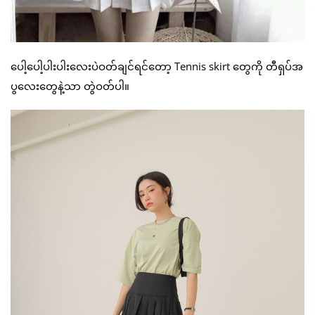
ပေါ့ပေါ့ပါးပါးလေးပဲဝတ်ချင်ရင်တော့ Tennis skirt တွေကို တီရှပ်အ
ပွလေးတွေနဲ့သာ တွဲဝတ်ပါ။