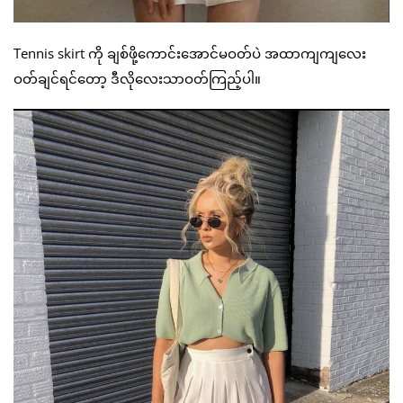
Tennis skirt ကို ချစ်ဖို့ကောင်းအောင်မဝတ်ပဲ အထာကျကျလေး
ဝတ်ချင်ရင်တော့ ဒီလိုလေးသာဝတ်ကြည့်ပါ။