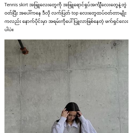
Tennis skirt အဖြူလေးတွေကို အဖြူရောင်ရှပ်အင်္ကျီလေးတွေနဲ့တွဲ
ဝတ်ပြီး အပေါ်ကနေ ဒီလို လက်ပြတ် top လေးတွေထပ်ဝတ်တာမျိုး
ကလည်း နောက်ပိုင်းမှာ အရမ်းကိုပေါ်ပြူလာဖြစ်နေတဲ့ ဖက်ရှင်လေး
ပါပဲ။