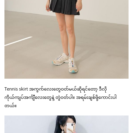
Tennis skirt အကွက်လေးတွေဝတ်မယ်ဆိုရင်တော့ ဒီလို
ကိုယ်ကျပ်အင်္ကျီလေးတွေနဲ့ တွဲဝတ်ပါ။ အရမ်းချစ်ဖို့ကောင်းပါ
တယ်။