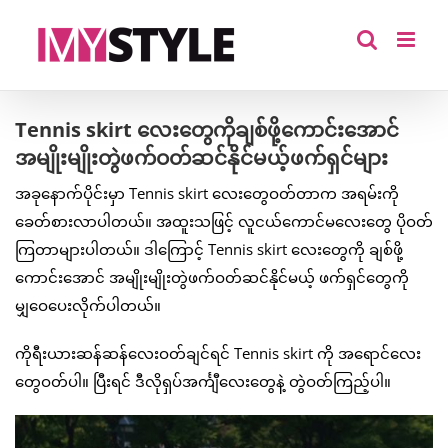
Skip
to
content
Tennis skirt လေးတွေကိုချစ်ဖို့ကောင်းအောင်
အမျိုးမျိုးတွဲဖက်ဝတ်ဆင်နိုင်မယ့်ဖက်ရှင်များ
အခုနောက်ပိုင်းမှာ Tennis skirt လေးတွေဝတ်တာက အရမ်းကို
ခေတ်စားလာပါတယ်။ အထူးသဖြင့် လူငယ်ကောင်မလေးတွေ ပိုဝတ်
ကြတာများပါတယ်။ ဒါကြောင့် Tennis skirt လေးတွေကို ချစ်ဖို့
ကောင်းအောင် အမျိုးမျိုးတွဲဖက်ဝတ်ဆင်နိုင်မယ့် ဖက်ရှင်တွေကို
မျှဝေပေးလိုက်ပါတယ်။
ကိုရီးယားဆန်ဆန်လေးဝတ်ချင်ရင် Tennis skirt ကို အရောင်လေး
တွေဝတ်ပါ။ ပြီးရင် ဒီလိုရှပ်အင်္ကျီလေးတွေနဲ့ တွဲဝတ်ကြည့်ပါ။