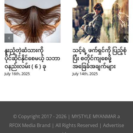
Mini Jeans Skirt ကို စ
Golf အားကစား
တိုင်ကျကျဝတ်လို့ရစေ
ကြိုက်နှစ်သက်သူတို့
မယ့် Styling Tips များ
အတွက် ဖက်ရှင် Tips
များ
September 28th, 2024
July 31st, 2024
© Copyright 2017 -
2026
|
MYSTYLE MYANMAR
a