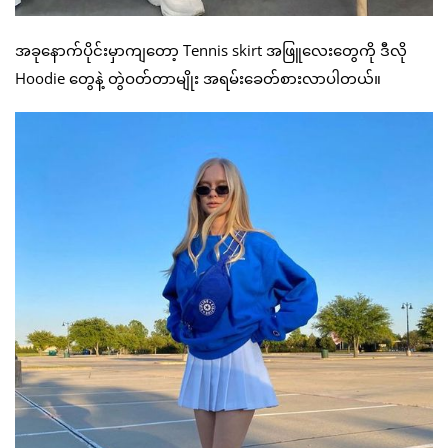
အခုနောက်ပိုင်းမှာကျတော့ Tennis skirt အဖြူလေးတွေကို ဒီလို
Hoodie တွေနဲ့ တွဲဝတ်တာမျိုး အရမ်းခေတ်စားလာပါတယ်။