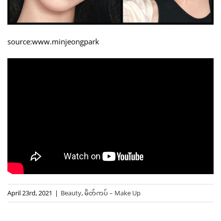
source:www.minjeongpark
April 23rd, 2021
|
Beauty
,
မိတ်ကပ် – Make Up