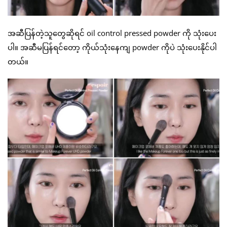
အဆီပြန်တဲ့သူတွေဆိုရင် oil control pressed powder ကို သုံးပေး
ပါ။ အဆီမပြန်ရင်တော့ ကိုယ်သုံးနေကျ powder ကိုပဲ သုံးပေးနိုင်ပါ
တယ်။