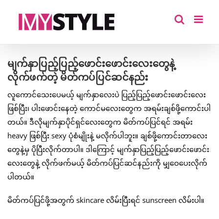
Skip
to
content
မျက်နှာပြည့်ပြည့်ဖောင်းဖောင်းလေးတွေနဲ့
လိုက်ဖက်တဲ့ မိတ်ကပ်ပြင်ဆင်နည်း
လူကောင်သေးပေမယ့် မျက်နှာလေးပဲ ပြည့်ပြည့်ဖောင်းဖောင်းလေး
ဖြစ်ပြီး၊ ပါးဖောင်းနေတဲ့ ကောင်မလေးတွေက အရမ်းချစ်ဖို့ကောင်းပါ
တယ်။ ဒီလိုမျက်နှာပိုင်ရှင်လေးတွေက မိတ်ကပ်ပြင်ရင် အရမ်း
heavy ဖြစ်ပြီး sexy ပုံစံမျိုးနဲ့ မလိုက်ပါဘူး။ ချစ်ဖို့ကောင်းတာလေး
တွေနဲ့မှ ပိုပြီးလိုက်တာပါ။ ဒါကြောင့် မျက်နှာပြည့်ပြည့်ဖောင်းဖောင်း
လေးတွေနဲ့ လိုက်ဖက်မယ့် မိတ်ကပ်ပြင်ဆင်နည်းကို မျှဝေပေးလိုက်
ပါတယ်။
မိတ်ကပ်ပြင်ဖို့အတွက် skincare လိမ်းပြီးရင် sunscreen လိမ်းပါ။