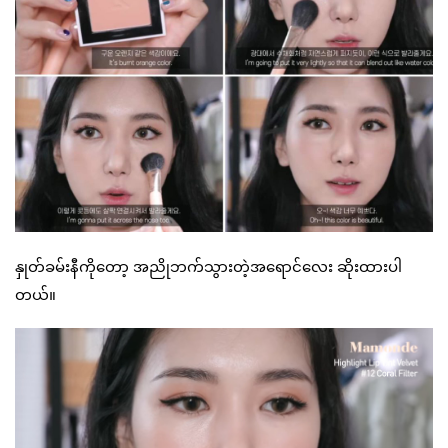
နှုတ်ခမ်းနီကိုတော့ အညိုဘက်သွားတဲ့အရောင်လေး ဆိုးထားပါ
တယ်။