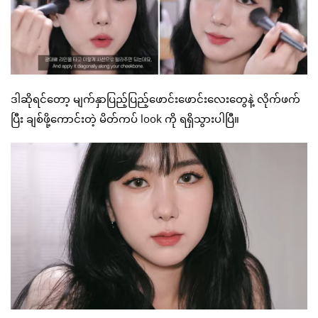
ဒါဆိုရင်တော့ မျက်နှာပြည့်ပြည့်ဖောင်းဖောင်းလေးတွေနဲ့ လိုက်ဖက်
ပြီး ချစ်ဖို့ကောင်းတဲ့ မိတ်ကပ် look ကို ရရှိသွားပါပြီ။