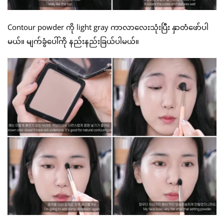
Contour powder ကို light gray ကာလာလေးသုံးပြီး နှာတံဖော်ပါ
မယ်။ မျက်ခွံပေါ်ကို နည်းနည်းခြယ်ပါမယ်။