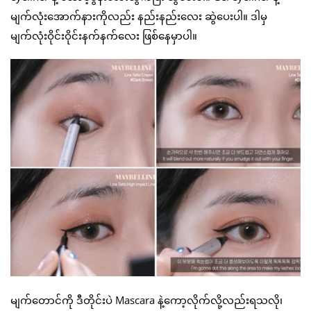
မျက်လုံးအောက်နားကိုလည်း နည်းနည်းလေး ဆွဲပေးပါ။ ဒါမှ
မျက်လုံးဝိုင်းဝိုင်းနက်နက်လေး ဖြစ်နေမှာပါ။
မျက်တောင်ကို ဒီတိုင်းပဲ Mascara နဲ့ကော့လိုက်လို့လည်းရသလို၊