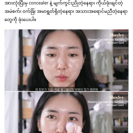
အားလုံးပြီးမှ concealer နဲ့ မျက်ကွင်းညိုတဲ့နေရာ၊ ကိုယ်ဖုံးချင်တဲ့
အမဲစက်၊ ဝက်ခြံ၊ အမာရွတ်ရှိတဲ့နေရာ၊ အသားအရောင်မညီတဲ့နေရာ
တွေကို ဖုံးပေးပါ။