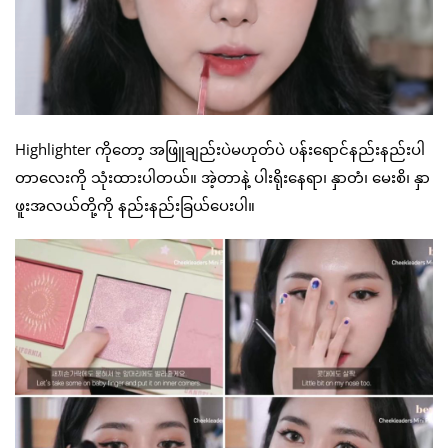
Highlighter ကိုတော့ အဖြူချည်းပဲမဟုတ်ပဲ ပန်းရောင်နည်းနည်းပါ
တာလေးကို သုံးထားပါတယ်။ အဲ့တာနဲ့ ပါးရိုးနေရာ၊ နှာတံ၊ မေးစိ၊ နှာ
ဖူးအလယ်တို့ကို နည်းနည်းခြယ်ပေးပါ။