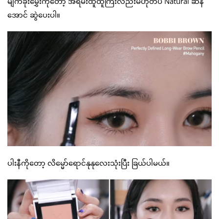
မျက်ခုံးမွှေးကိုတော့ အရမ်းထူထူကြီးလည်းမဟုတ်ပဲ Natural ဆန်
အောင် ဆွဲပေးပါ။
ပါးနီကိုတော့ လိမ္မော်ရောင်နုနုလေးသုံးပြီး ခြယ်ပါမယ်။