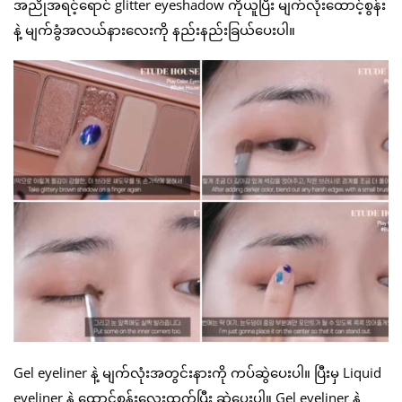
အညိုအရင့်ရောင် glitter eyeshadow ကိုယူပြီး မျက်လုံးထောင့်စွန်း
နဲ့ မျက်ခွံအလယ်နားလေးကို နည်းနည်းခြယ်ပေးပါ။
Gel eyeliner နဲ့ မျက်လုံးအတွင်းနားကို ကပ်ဆွဲပေးပါ။ ပြီးမှ Liquid
eyeliner နဲ့ ထောင့်စွန်းလေးထွက်ပြီး ဆွဲပေးပါ။ Gel eyeliner နဲ့