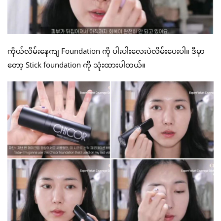
ကိုယ်လိမ်းနေကျ Foundation ကို ပါးပါးလေးပဲလိမ်းပေးပါ။ ဒီမှာ
တော့ Stick foundation ကို သုံးထားပါတယ်။