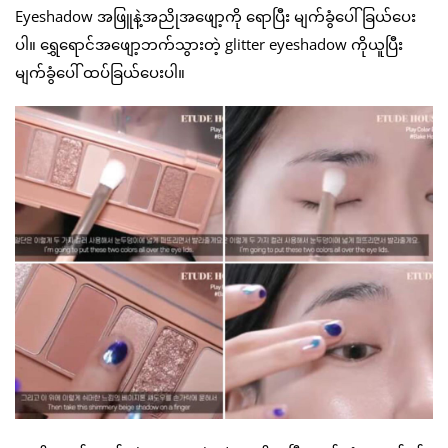
Eyeshadow အဖြူနဲ့အညိုအဖျော့ကို ရောပြီး မျက်ခွံပေါ်ခြယ်ပေး
ပါ။ ရွှေရောင်အဖျော့ဘက်သွားတဲ့ glitter eyeshadow ကိုယူပြီး
မျက်ခွံပေါ် ထပ်ခြယ်ပေးပါ။