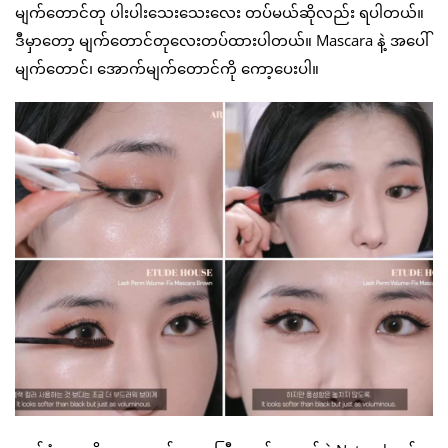
မျက်တောင်တု ပါးပါးသေးသေးလေး တပ်မယ်ဆိုလည်း ရပါတယ်။
ဒီမှာတော့ မျက်တောင်တုလေးတပ်ထားပါတယ်။ Mascara နဲ့ အပေါ်
မျက်တောင်၊ အောက်မျက်တောင်ကို ကော့ပေးပါ။