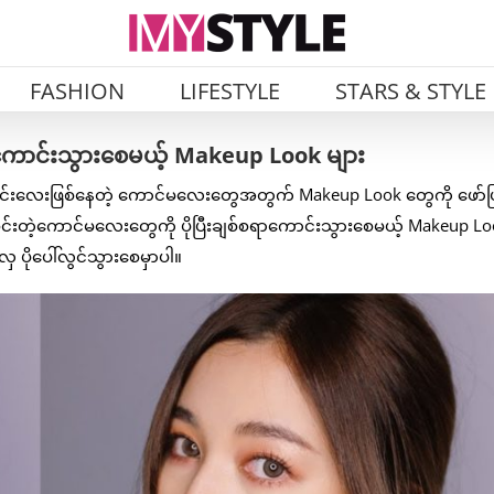
FASHION
LIFESTYLE
STARS & STYLE
စရာကောင်းသွားစေမယ့် Makeup Look များ
င်းဝိုင်းလေးဖြစ်နေတဲ့ ကောင်မလေးတွေအတွက် Makeup Look တွေကို ဖော်ပ
င်းတဲ့ကောင်မလေးတွေကို ပိုပြီးချစ်စရာကောင်းသွားစေမယ့် Makeup L
 ပိုပေါ်လွင်သွားစေမှာပါ။