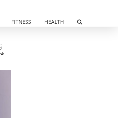
FITNESS
HEALTH
ြ
ook