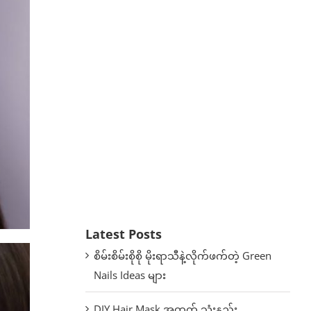
Latest Posts
စိမ်းစိမ်းစိုစို မိုးရာသီနဲ့လိုက်ဖက်တဲ့ Green
Nails Ideas များ
DIY Hair Mask အတွက် သုံးနည်း