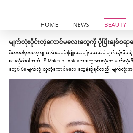
Skip
to
content
HOME
NEWS
BEAUTY
မျက်လုံးဝိုင်းတဲ့ကောင်မလေးတွေကို ပိုပြီးချစ်
ဒီတစ်ခါမှာတော့ မျက်လုံးအရမ်းပြူးတာမျိုးမဟုတ်ပဲ မျက်လုံးဝို
ပေးလိုက်ပါတယ်။ ဒီ Makeup Look လေးတွေအားလုံးက မျက်လုံးဝို
တွေပါပဲ။ မျက်လုံးလှတဲ့ကောင်မလေးတွေနဲ့ဆိုရင်လည်း မျက်လုံးအလှ