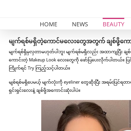
Skip
to
content
HOME
NEWS
BEAUTY
မျက်ရစ်မရှိတဲ့ကောင်မလေးတွေအတွက် ချစ်ဖို့ကေ
မျက်ရစ်ရှိမှလှတာမဟုတ်ပါဘူး မျက်ရစ်မရှိလည်း အထာကျပြီး ချစ်ဖ
ကောင်းတဲ့ Makeup Look လေးတွေကို ဖော်ပြပေးလိုက်ပါတယ်။ ပ
ကြိုက်ရင် Try ကြည့်သင့်ပါတယ်။
မျစ်ရစ်မရှိပေမယ့် မျက်လုံးကို eyeliner တွေဆိုးပြီး အရမ်းပြင်
ရှင်းရှင်းလေးနဲ့ ချစ်ဖို့အကောင်းဆုံးပါပဲ။