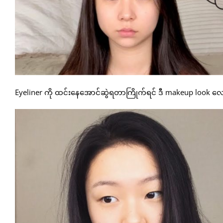
Eyeliner ကို ထင်းနေအောင်ဆွဲရတာကြိုက်ရင် ဒီ makeup look လေ