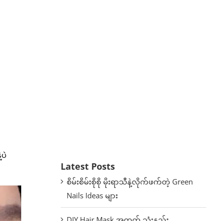
ပဲ
Latest Posts
စိမ်းစိမ်းစိုစို မိုးရာသီနဲ့လိုက်ဖက်တဲ့ Green
Nails Ideas များ
DIY Hair Mask အတွက် သုံးနည်း