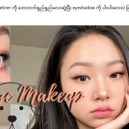
eyeliner ကို ဘေးဘက်ရှည်ရှည်လေးဆွဲပြီး eyeshadow ကို ပါးပါးလေးပဲ ခ