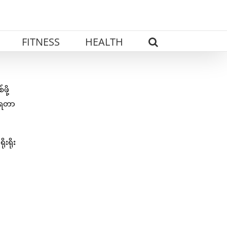
FITNESS
HEALTH
ို့
်ရတာ
းရိုး