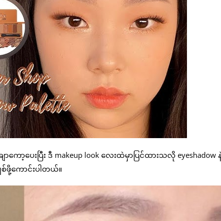
ာကော့ပေးပြီး ဒီ makeup look လေးထဲမှာပြင်ထားသလို eyeshadow နဲ့
ျစ်ဖို့ကောင်းပါတယ်။