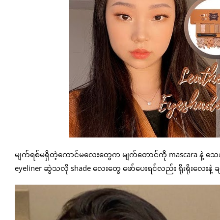
မျက်ရစ်မရှိတဲ့ကောင်မလေးတွေက မျက်တောင်ကို mascara နဲ့ သေချ
eyeliner ဆွဲသလို shade လေးတွေ ဖော်ပေးရင်လည်း ရိုးရိုးလေးနဲ့ ခ