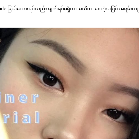
ဲ့ shade ခြယ်ထေားရင်လည်း မျက်ရစ်မရှိတာ မသိသာစေတဲ့အပြင် အရမ်းလ