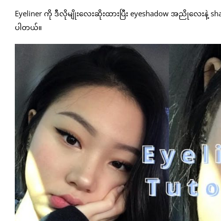
Eyeliner ကို ဒီလိုမျိုးလေးဆိုးထားပြီး eyeshadow အညိုလေးန
ပါတယ်။