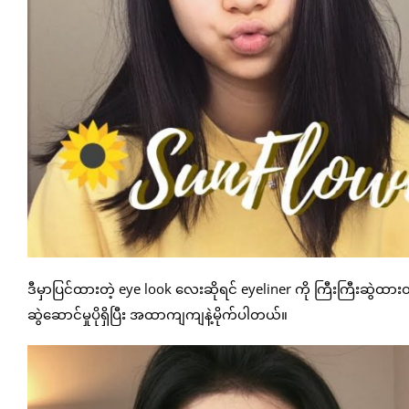
ဒီမှာပြင်ထားတဲ့ eye look လေးဆိုရင် eyeliner ကို ကြီးကြီးဆွ
ဆွဲဆောင်မှုပိုရှိပြီး အထာကျကျနဲ့မိုက်ပါတယ်။