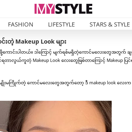
FASHION
LIFESTYLE
STARS & STYLE
ာင်းတဲ့ Makeup Look များ
ို့ကောင်းပါတယ်။ ဒါကြောင့် မျက်ရစ်မရှိတဲ့ကောင်မလေးတွေအတွက် ချစ်ဖ
ြင်ရတာလွယ်ကူတဲ့ Makeup Look လေးတွေဖြစ်တာကြောင့် Makeup ပြင
ရတာမျိုးမကြိုက်တဲ့ ကောင်မလေးတွေအတွက်တော့ ဒီ makeup look လေးက ရို