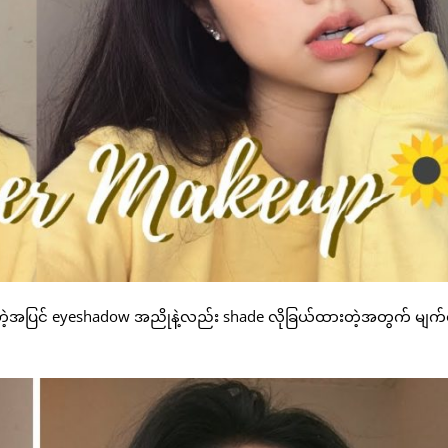
ဲထားတဲ့အပြင် eyeshadow အညိုနဲ့လည်း shade လိုခြယ်ထားတဲ့အတွက် မျက