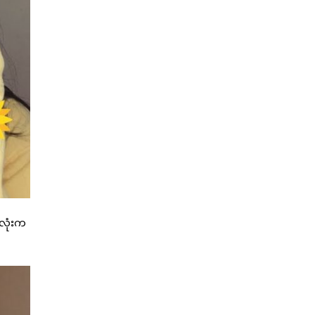
်လုံးက