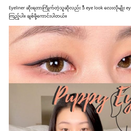
Eyeliner ဆိုးရတာကြိုက်တဲ့သူဆိုလည်း ဒီ eye look လေးလိုမျိုး 
ကြည့်ပါ။ ချစ်ဖို့ကောင်းပါတယ်။