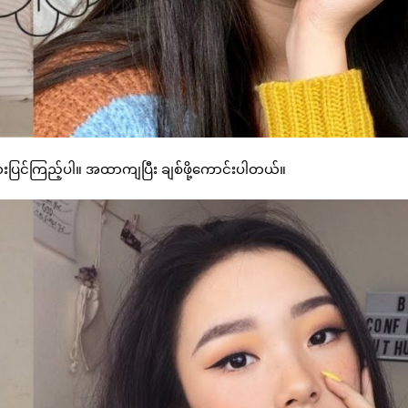
းပြင်ကြည့်ပါ။ အထာကျပြီး ချစ်ဖို့ကောင်းပါတယ်။