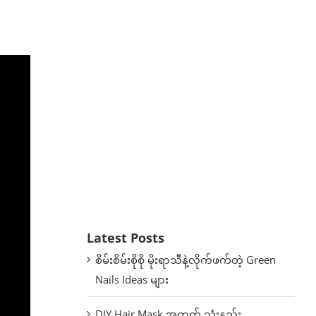
Latest Posts
စိမ်းစိမ်းစိုစို မိုးရာသီနဲ့လိုက်ဖက်တဲ့ Green
Nails Ideas များ
DIY Hair Mask အတွက် သုံးနည်း