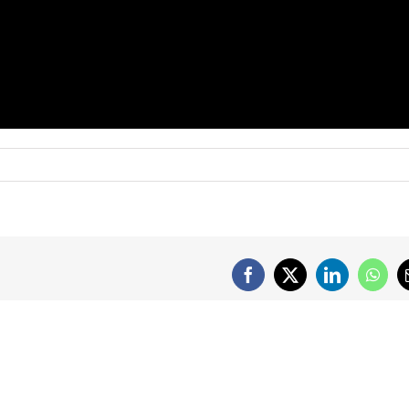
Facebook
X
LinkedIn
What