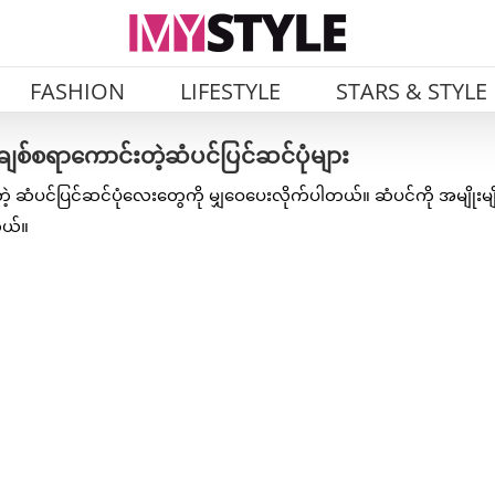
FASHION
LIFESTYLE
STARS & STYLE
်စရာကောင်းတဲ့ဆံပင်ပြင်ဆင်ပုံများ
ပင်ပြင်ဆင်ပုံလေးတွေကို မျှဝေပေးလိုက်ပါတယ်။ ဆံပင်ကို အမျိုးမျို
တယ်။