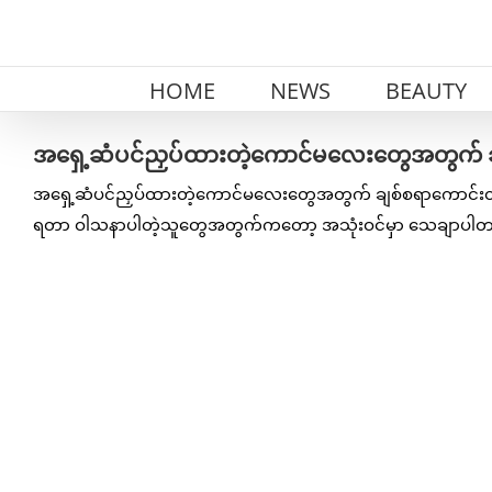
Skip
to
content
HOME
NEWS
BEAUTY
အရှေ့ဆံပင်ညှပ်ထားတဲ့ကောင်မလေးတွေအတွက် ချစ
အရှေ့ဆံပင်ညှပ်ထားတဲ့ကောင်မလေးတွေအတွက် ချစ်စရာကောင်းတဲ့ ဆံ
ရတာ ဝါသနာပါတဲ့သူတွေအတွက်ကတော့ အသုံးဝင်မှာ သေချာပါ