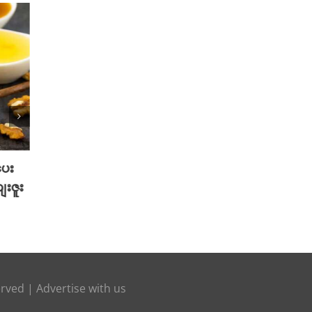
ပေး
2025 TikTok မှာ Trend ဖြစ်ခဲ့တဲ့
သင့်ဆ
ေးဇူး
Hot Beauty Product ( 5 ) မျိုး
စေမယ့
နည်းလ
August 27th, 2025
August 
erved |
Advertise with us