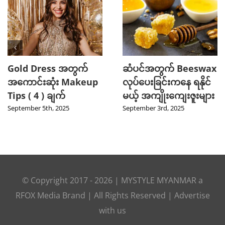
2025 TikTok မှာ Trend
သင့်ဆံကေသာကို
ဖြစ်ခဲ့တဲ့ Hot Beauty
ကျန်းမာသန်စွမ်းစေမယ့်
Product ( 5 ) မျိုး
Curry Leaves ရဲ့
အံ့ဖွယ်နည်းလမ်း ၄ ခု
August 27th, 2025
August 8th, 2025
© Copyright 2017 -
2026
|
MYSTYLE MYANMAR
a
RFOX Media
Brand | All Rights Reserved |
Advertise
with us