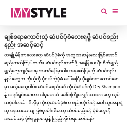
Skip
to
content
ချစ်စရာကောင်းတဲ့ ဆံပင်ပုံစံလေးရဖို့ ဆံပင်စည်း
နည်း အဆင့်ဆင့်
တချို့မိန်းကလေးတွေ ဆံပင်ပုံစံကို အထူးအဆန်းလေးဖြစ်အောင်
စည်းတတ်ကြပါတယ်။ ဆံပင်စည်းတတ်ဖို့ အချိန်ပေးပြီး စိတ်ရှည်
ရှည်လေ့ကျင့်ပေးမှ အဆင်ပြေမှာပါ။ အခုဖော်ပြမယ့် ဆံပင်စည်း
နည်းတွေက ကိုယ့်ကို ပိုငယ်တဲ့ပုံစံ ပေါ်စေပြီး ပိုချစ်စရာကောင်းစေ
မှာ မလွဲမသွေပါပဲ။ ဆံပင်မစည်းခင် ကိုယ့်ဆံပင်ကို Dry Shampoo
နဲ့ အရင်ရှင်းပေးတာ ဒါမှမဟုတ် ခေါင်းကြိုလျှော်ထားတာတွေ လုပ်
သင့်ပါတယ်။ ဒီလိုမှ ကိုယ့်ဆံပင်ပုံစံက စည်းလိုက်တဲ့အခါ သူ့နေရာနဲ့
သူ နေသားတကျ ဖြစ်မှာပါ။ ဒီတော့ ဆံပင်စည်းတဲ့ ပုံစံတွေကို
အဆင်ဆင့် ပုံစံနမူနာတွေနဲ့ ကြည့်လိုက်ရအောင်နော်-