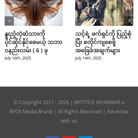
Mini Jeans Skirt ကို စ
Golf အားကစား
တိုင်ကျကျဝတ်လို့ရစေ
ကြိုက်နှစ်သက်သူတို့
မယ့် Styling Tips များ
အတွက် ဖက်ရှင် Tips
များ
September 28th, 2024
July 31st, 2024
© Copyright 2017 -
2026
|
MYSTYLE MYANMAR
a
RFOX Media
Brand | All Rights Reserved |
Advertise
with us