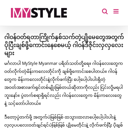
Skip
to
content
ဂါဝန်ဝတ်ရတာကြိုက်နှစ်သက်တဲ့ပျိုမေတွေအတွက်
ပိုပြီးချစ်ဖို့ကောင်းနေစေမယ့် ဂါဝန်ဒီဇိုင်းလှလှလေး
များ
မင်္ဂလာပါ MyStyle Myanmar ပရိတ်သတ်တို့ရေ။ ဂါဝန်လေးတွေက
ဝတ်လိုက်တဲ့မိန်းကလေးတိုင်းကို ချစ်ဖို့ကောင်းစေပါတယ်။ ဂါဝန်
တွေက မိန်းကလေးတိုင်းနဲ့လိုက်ဖက်ပြီး ပေါ့ပေါ့ပါးပါးရှိတဲ့
အဝတ်အစားဖက်ရှင်တစ်မျိုးဖြစ်တယ်ဆိုတာကိုလည်း ငြင်းလို့မရပါ
ဘူးနော်။ ပွဲတက်စရာရှိရင်လည်း ဂါဝန်လေးတွေက မိန်းကလေးတွေ
နဲ့ သင့်တော်ပါတယ်။
ဒီတော့ပွဲတက်ဖို့ အတွက်ပဲဖြစ်ဖြစ် ထသွားထလာပေါ့ပေါ့ပါးပါးနဲ့
လှလှပပလေးဝတ်ချင်ရင်ပဲဖြစ်ဖြစ် ပျိုမေတိုင်းနဲ့ လိုက်ဖက်ပြီး ပိုချစ်