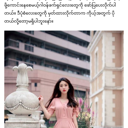
ဖို့ကောင်းနေစေမယ့်ဂါဝန်ဖက်ရှင်လေးတွေကို ဖော်ပြပေးလိုက်ပါ
တယ်။ ဒီပုံစံလေးတွေကို မှတ်ထားလိုက်တာက ကိုယ့်အတွက် ပို
တယ်လို့တော့မရှိပါဘူးနော်။