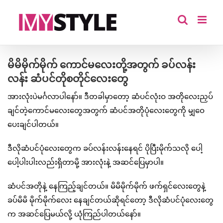
Skip
to
content
မိမိမိုက်မိုက် ကောင်မလေးတို့အတွက် ခပ်လန်း
လန်း ဆံပင်တိုစတိုင်လေးတွေ
အားလုံးပဲမင်္ဂလာပါနော်။ ဒီတခါမှာတော့ ဆံပင်လုံးဝ အတိုလေးညှပ်
ချင်တဲ့ကောင်မလေးတွေအတွက် ဆံပင်အတိုပုံလေးတွေကို မျှဝေ
ပေးချင်ပါတယ်။
ဒီလိုဆံပင်ပုံလေးတွေက ခပ်လန်းလန်းနေရင် ပိုပြီးမိုက်သလို ပေါ့
ပေါ့ပါးပါးလည်းရှိတာမို့ အားလုံးနဲ့ အဆင်ပြေမှာပါ။
ဆံပင်အတိုနဲ့ နေကြည့်ချင်တယ်။ မိမိမိုက်မိုက် ဖက်ရှင်လေးတွေနဲ့
ခပ်မိမိ မိုက်မိုက်လေး နေချင်တယ်ဆိုရင်တော့ ဒီလိုဆံပင်ပုံလေးတွေ
က အဆင်ပြေမယ်လို့ ယုံကြည်ပါတယ်နော်။