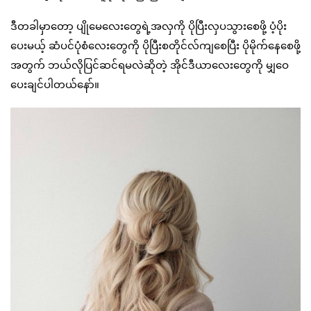
ဒီတခါမှာတော့ ပျိုမေလေးတွေရဲ့အလှကို ပိုပြီးလှပသွားစေဖို့ ပံ့ပိုး
ပေးမယ့် ဆံပင်ပုံစံလေးတွေကို ပိုပြီးစတိုင်လ်ကျစေပြီး ပိုမိုက်နေစေဖို့
အတွက် ဘယ်လိုပြင်ဆင်ရမလဲဆိုတဲ့ အိုင်ဒီယာလေးတွေကို မျှဝေ
ပေးချင်ပါတယ်နော်။