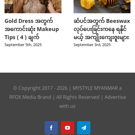
2025 TikTok မှာ Trend
သင့်ဆံကေသာကို
ဖြစ်ခဲ့တဲ့ Hot Beauty
ကျန်းမာသန်စွမ်းစေမယ့်
Product ( 5 ) မျိုး
Curry Leaves ရဲ့
အံ့ဖွယ်နည်းလမ်း ၄ ခု
August 27th, 2025
August 8th, 2025
© Copyright 2017 -
2026
|
MYSTYLE MYANMAR
a
RFOX Media
Brand | All Rights Reserved |
Advertise
with us