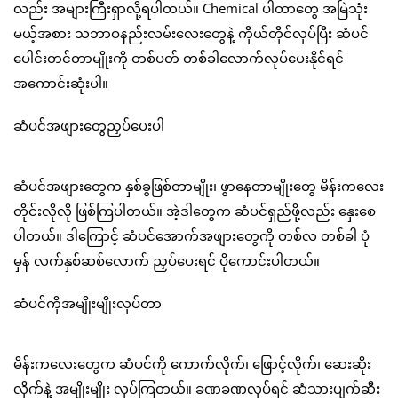
လည်း အများကြီးရှာလို့ရပါတယ်။ Chemical ပါတာတွေ အမြဲသုံး
မယ့်အစား သဘာဝနည်းလမ်းလေးတွေနဲ့ ကိုယ်တိုင်လုပ်ပြီး ဆံပင်
ပေါင်းတင်တာမျိုးကို တစ်ပတ် တစ်ခါလောက်လုပ်ပေးနိုင်ရင်
အကောင်းဆုံးပါ။
ဆံပင်အဖျားတွေညှပ်ပေးပါ
ဆံပင်အဖျားတွေက နှစ်ခွဖြစ်တာမျိုး၊ ဖွာနေတာမျိုးတွေ မိန်းကလေး
တိုင်းလိုလို ဖြစ်ကြပါတယ်။ အဲ့ဒါတွေက ဆံပင်ရှည်ဖို့လည်း နှေးစေ
ပါတယ်။ ဒါကြောင့် ဆံပင်အောက်အဖျားတွေကို တစ်လ တစ်ခါ ပုံ
မှန် လက်နှစ်ဆစ်လောက် ညှပ်ပေးရင် ပိုကောင်းပါတယ်။
ဆံပင်ကိုအမျိုးမျိုးလုပ်တာ
မိန်းကလေးတွေက ဆံပင်ကို ကောက်လိုက်၊ ဖြောင့်လိုက်၊ ဆေးဆိုး
လိုက်နဲ့ အမျိုးမျိုး လုပ်ကြတယ်။ ခဏခဏလုပ်ရင် ဆံသားပျက်ဆီး