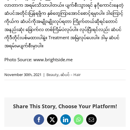
လာတာက အရမ်းသိသာပါတယ်။ ပျက်စီးသွားရင် နဂိုကောင်းနေတဲ့
ဆံပင်အတိုင်းပြန်ရဖို့က နှစ်တွေကြာအောင်စောင့်ရမှာပါ။ ဒါကြောင့်
ကိုယ်က ဆံပင်ကိုအမျိုးမျိုးလုပ်ရတာ ကြိုက်တယ်ဆိုရင်တောင်
အနည်းဆုံး ခြောက်လ တစ်ကြိမ်ပဲလုပ်ပါ။ လုပ်ပြီးရင်လည်း ဆံပင်
ကိုဒီတိုင်းပစ်မထားပါနဲ့။ Treatment အမြဲလုပ်ပေးပါ။ ဒါမှ ဆံပင်
အရမ်းမပျက်စီးမှာပါ။
Photo Source: www.brightside.me
November 30th, 2021
|
Beauty
,
ဆံပင် – Hair
Share This Story, Choose Your Platform!
Facebook
X
LinkedIn
WhatsApp
Email