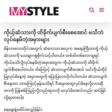
Skip
to
content
ကိုယ့်ဆံသားကို ထိခိုက်ပျက်စီးစေအောင် မသိဘဲ
လုပ်နေမိတဲ့အမှားများ
မိန်းကလေးတိုင်းအတွက် ဆံကေသာအလှက အရေးကြီးတာမို့ ကိုယ့်
ဆံသားကို သေချာဂရုစိုက်သင့်ပါတယ်။ တစ်ခါတစ်လေကျရင်
ကိုယ်မသိလို့လုပ်နေမိတဲ့အမှားတွေက ကိုယ့်ဆံသားကို ထိခိုက်
ပျက်စီးစေပါတယ်။ ဒါကြောင့် ဆံသားပျက်စီးအောင် သင်ကိုယ်တိုင်
ပြုလုပ်မိနေတဲ့ အမှားတွေကို ပြောပြပေးလိုက်ပါတယ်။ ဆံသားပျက်
စီးနေတာ ဘာကြောင့်မှန်းမသိရင် ဒီအမှားတွေလုပ်မိနေလို့လားဆို
တာကို ပြန်စစ်ကြည့်လို့လည်းရသလို မလုပ်မိအောင်လည်း ဆင်ခြင်
လို့ရတာပေါ့။
ရေနွေးနဲ့ခေါင်းလျှော်ခြင်း