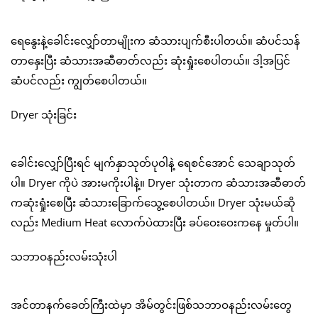
ရေနွေးနဲ့ခေါင်းလျှော်တာမျိုးက ဆံသားပျက်စီးပါတယ်။ ဆံပင်သန်
တာနှေးပြီး ဆံသားအဆီဓာတ်လည်း ဆုံးရှုံးစေပါတယ်။ ဒါ့အပြင်
ဆံပင်လည်း ကျွတ်စေပါတယ်။
Dryer သုံးခြင်း
ခေါင်းလျှော်ပြီးရင် မျက်နှာသုတ်ပုဝါနဲ့ ရေစင်အောင် သေချာသုတ်
ပါ။ Dryer ကိုပဲ အားမကိုးပါနဲ့။ Dryer သုံးတာက ဆံသားအဆီဓာတ်
ကဆုံးရှုံးစေပြီး ဆံသားခြောက်သွေ့စေပါတယ်။ Dryer သုံးမယ်ဆို
လည်း Medium Heat လောက်ပဲထားပြီး ခပ်ဝေးဝေးကနေ မှုတ်ပါ။
သဘာဝနည်းလမ်းသုံးပါ
အင်တာနက်ခေတ်ကြီးထဲမှာ အိမ်တွင်းဖြစ်သဘာဝနည်းလမ်းတွေ