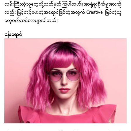
လမ်းကြီးတဲ့သူတွေလို့သတ်မှတ်ကြပါတယ်။အာရုံစူးစိုက်မှုအားကို
လည်း မြင့်တင့်ပေးတဲ့အရောင်ဖြစ်တဲ့အတွက် Creative ဖြစ်တဲ့သူ
တွေဝတ်ဆင်တာများပါတယ်။
ပန်းရောင်