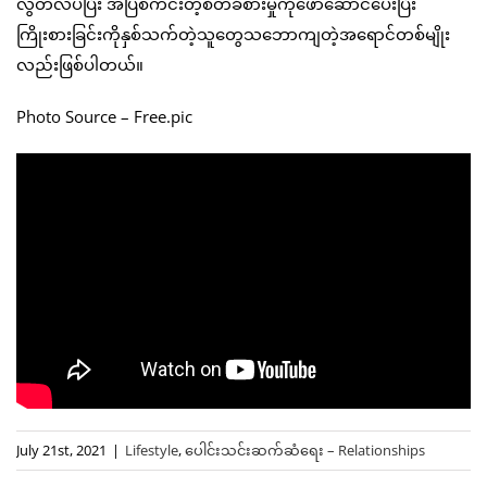
လွတ်လပ်ပြီး အပြစ်ကင်းတဲ့စိတ်ခံစားမှုကိုဖော်ဆောင်ပေးပြီး
ကြိုးစားခြင်းကိုနှစ်သက်တဲ့သူတွေသဘောကျတဲ့အရောင်တစ်မျိုး
လည်းဖြစ်ပါတယ်။
Photo Source – Free.pic
July 21st, 2021
|
Lifestyle
,
ပေါင်းသင်းဆက်ဆံရေး – Relationships