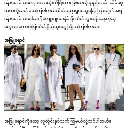
ပန်းရောင်ကတော့ အာားလုံးသိပြီးသားဖြစ်သလို နူးညံတယ်၊ သိမ်မွေ့
တယ်လို့သတ်မှတ်ကြပါတယ်။စိတ်ပညာရှင်တွေပြောကြားချက်အရ
ပန်းရောင်ကဒေါသကိုလျော့ချပေးနိုင်ပြီး၊ စိတ်ကူးယဉ်ဆန်တဲ့သူ
တွေ၊ အကောင်းမြင်စိတ်ရှိတဲ့သူတွေကြိုက်ကြပါတယ်။
အဖြူရောင်
အဖြူရောင်ကိုတော့ လူတိုင်းနှစ်သက်ကြမယ်လို့ထင်ပါတယ်။