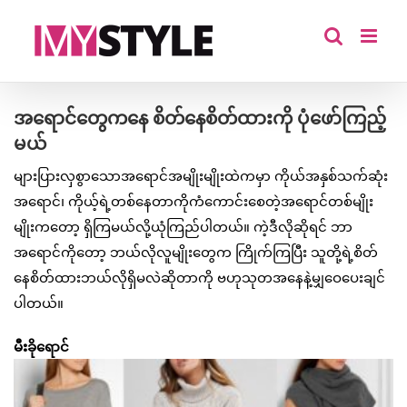
Skip
to
content
အရောင်တွေကနေ စိတ်နေစိတ်ထားကို ပုံဖော်ကြည့်
မယ်
များပြားလှစွာသောအရောင်အမျိုးမျိုးထဲကမှာ ကိုယ်အနှစ်သက်ဆုံး
အရောင်၊ ကိုယ့်ရဲ့တစ်နေတာကိုကံကောင်းစေတဲ့အရောင်တစ်မျိုး
မျိုးကတော့ ရှိကြမယ်လို့ယုံကြည်ပါတယ်။ ကဲ့ဒီလိုဆိုရင် ဘာ
အရောင်ကိုတော့ ဘယ်လိုလူမျိုးတွေက ကြိုက်ကြပြီး သူတို့ရဲ့စိတ်
နေစိတ်ထားဘယ်လိုရှိမလဲဆိုတာကို ဗဟုသုတအနေနဲ့မျှဝေပေးချင်
ပါတယ်။
မီးခိုရောင်