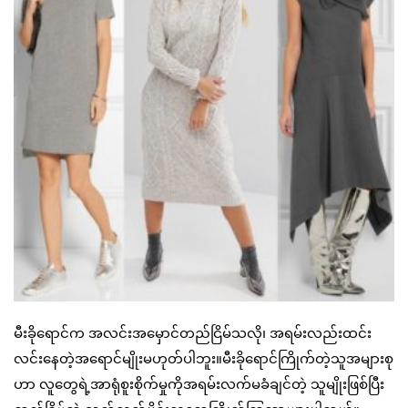
မီးခိုရောင်က အလင်းအမှောင်တည်ငြိမ်သလို၊ အရမ်းလည်းထင်း
လင်းနေတဲ့အရောင်မျိုးမဟုတ်ပါဘူး။မီးခိုရောင်ကြိုက်တဲ့သူအများစု
ဟာ လူတွေရဲ့အာရုံစူးစိုက်မှုကိုအရမ်းလက်မခံချင်တဲ့ သူမျိုးဖြစ်ပြီး