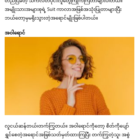
တည်ငြိမ်တဲ့ သက်လတ်ပိုင်းလူတွေကြိုက်ကြတာများပါတယ်။
အမျိုးသားအများစုရဲ့ Suit ကာလာအဖြစ်အသုံးပြုတာများပြီး
ဘယ်တော့မှမရိုးသွားတဲ့အရောင်မျိုးဖြစ်ပါတယ်။
အဝါရောင်
လူငယ်ဆန်တယ်၊တက်ကြွတယ်။ အဝါရောင်ကိုတော့ စိတ်ကိုပျော်
ရွှင်စေတဲ့အရောင်အဖြစ်သတ်မှတ်ထားကြပြီး တက်ကြွတဲ့သူ၊ အစွဲ