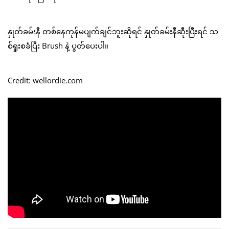
နှုတ်ခမ်းနီ တစ်နေကုန်မပျက်ချင်ဘူးဆိုရင် နှုတ်ခမ်းနီဆီုးပြီးရင် သ
စ်ရှုးစခံပြီး Brush နဲ့ ပွတ်ပေးပါ။
Credit: wellordie.com