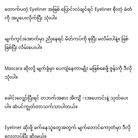
တောက်ပတဲ့ Eyeliner အဖြစ် ပြောင်းလဲချင်ရင် Eyeliner စိုးတဲ့ ခဲတံ
ကို အပူပေးလိုက်ပြီး သုံးပါ။
မျက်ကွင်းအောက်မှာ ညိုနေရင် မိတ်ကပ်ကို စုပြီး မလိမ်းပါနဲ့။ ခြစ်
ခြစ်ပြီး လိမ်းပေးပါ။
Mascara ဆိုးလို့ မျက်ခွံမှာ ပေကျံနေတာမျိုး မဖြစ်စေဖို့ ဇွန်းကို ဒီလို
သုံးပါ။
ခေါင်းလျှော်ပြီးရင် တဘက်အစား အိကျီ ၤအဟောင်းနဲ့ သုတ်ပေး
ပါ။ ဆံပင်ကျွတ်တာသက်သာပါတယ်။
Eyeliner ဆိုးဖို့ ခက်နေသူတွေအတွက် မျက်တောင်ကော့တံမှာ ဒီလို
လေးလုပ်ပြီး ဆိုးမယ်။