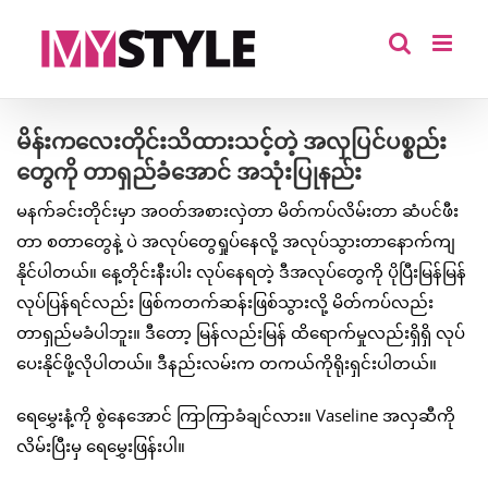
Skip
to
content
မိန်းကလေးတိုင်းသိထားသင့်တဲ့ အလှပြင်ပစ္စည်း
တွေကို တာရှည်ခံအောင် အသုံးပြုနည်း
မနက်ခင်းတိုင်းမှာ အဝတ်အစားလှဲတာ မိတ်ကပ်လိမ်းတာ ဆံပင်ဖီး
တာ စတာတွေနဲ့ ပဲ အလုပ်တွေရှုပ်နေလို့ အလုပ်သွားတာနောက်ကျ
နိုင်ပါတယ်။ နေ့တိုင်းနီးပါး လုပ်နေရတဲ့ ဒီအလုပ်တွေကို ပိုပြီးမြန်မြန်
လုပ်ပြန်ရင်လည်း ဖြစ်ကတက်ဆန်းဖြစ်သွားလို့ မိတ်ကပ်လည်း
တာရှည်မခံပါဘူး။ ဒီတော့ မြန်လည်းမြန် ထိရောက်မှုလည်းရှိရှိ လုပ်
ပေးနိုင်ဖို့လိုပါတယ်။ ဒီနည်းလမ်းက တကယ်ကိုရိုးရှင်းပါတယ်။
ရေမွှေးနံ့ကို စွဲနေအောင် ကြာကြာခံချင်လား။ Vaseline အလှဆီကို
လိမ်းပြီးမှ ရေမွှေးဖြန်းပါ။