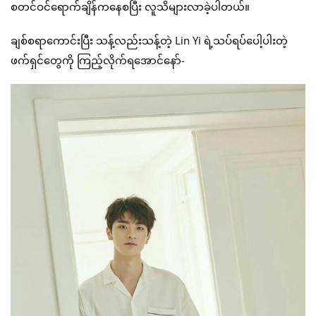
စတင်ဝင်ရောက်ချိန်ကနေစပြီး လူသိများလာခဲ့ပါတယ်။
ချစ်စရာကောင်းပြီး သန့်လည်းသန့်တဲ့ Lin Yi ရဲ့သပ်ရပ်ပေါ့ပါးတဲ့
ဖက်ရှင်တွေကို ကြည့်လိုက်ရအောင်နော်-