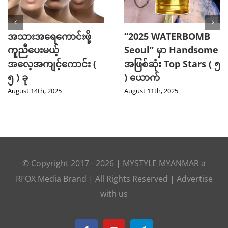
နူးညံ့တဲ့ဆံသားကို
သင့်ရဲ့ ဖက်ရှင်ကို ပြည့်စုံ
ပိုင်ဆိုင်နိုင်စေမယ့် သဘာ
ပြီး စတိုင်ကျစေဖို့
ဝနည်းလမ်း ( 6 ) ခု
အခြေခံအချက်များ
July 16th, 2025
July 14th, 2025
© Copyright 2017 -
2026
|
MYSTYLE MYANMAR
a
RFOX Media
Brand | All Rights Reserved |
Advertise
with us
Facebook
YouTube
Telegram