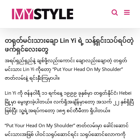
Skip
to
content
တရုတ်မင်းသားချော Lin Yi ရဲ့ သန့်ရှင်းသပ်ရပ်တဲ့
ဖက်ရှင်လေးတွေ
အရပ်ရှည်ရှည်နဲ့ ချစ်ဖို့လည်းကောင်း ချောလည်းချောတဲ့ တရုတ်
မင်းသား Lin Yi ကိုတော့ “Put Your Head On My Shoulder”
ဇာတ်လမ်းနဲ့ ရင်းနှီးကြမှာပါ။
Lin Yi ကို ဇန်နဝါရီ ၁၁ ရက်နေ့ ၁၉၉၉ ခုနှစ်မှာ တရုတ်နိုင်ငံ၊ Hebei
မြို့မှာ မွေးဖွားခဲ့ပါတယ်။ လက်ရှိအချိန်မှာတော့ အသက် ၂၂ နှစ်ရှိပြီ
ဖြစ်ပြီး သူ့ရဲ့အရပ်ကတော့ ၁၈၅ စင်တီမီတာ ရှိပါတယ်။
“Put Your Head On My Shoulder” ဇာတ်လမ်းမှာ ခေါင်းဆောင်
မင်းသားအဖြစ် ပါဝင်သရုပ်ဆောင်ရင်း သရုပ်ဆောင်လောကကို