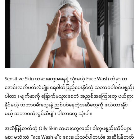
Sensitive Skin သမားတွေအနေနဲ့ သုံးမယ့် Face Wash ထဲမှာ တ
ဇောင်းလက်ပတ်လိုမျိုး ရေဓါတ်ဖြည့်ပေးနိုင်တဲ့ သဘာဝပါဝင်ပစ္စည်း
ပါတာ ၊ မျက်နှာကို ခြောက်မသွားစေဘဲ အညစ်အကြေးတွေ ဖယ်ရှား
နိုင်မယ့် သဘာဝမီးသွေးနဲ့ ညစ်ပစ်နေတဲ့အဆီတွေကို ဖယ်ထားနိုင်
မယ့် သဘာဝသံလွင်ဆီမျိုး ပါတာတွေ သုံးပါ။
အဆီပြန်တတ်တဲ့ Oily Skin သမားတွေလည်း ဓါတုပစ္စည်းသိပ်များ
များ မသုံးတဲ့ Face Wash မျိုး ရွေးချယ်သင့်ပါတယ်။ အဆီပြန်တတ်