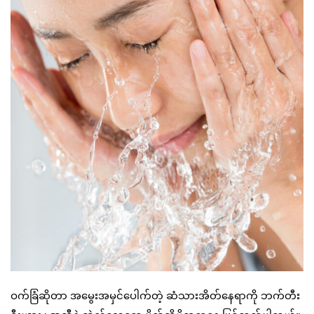
ဝက်ခြံဆိုတာ အမွေးအမှင်ပေါက်တဲ့ ဆံသားအိတ်နေရာကို ဘက်တီး