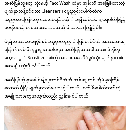
အဆီပြန်သူတွေ သုံးမယ့် Face Wash ထဲမှာ အုန်းသီးအခြေခံထားတဲ့
မျက်နှာသန့်စင်ဆေး Cleansers ၊ မွေးညင်းပေါက်ထဲက
အညစ်အကြေးတွေ ဆေးပေးနိုင်မယ့် ဂါရေနီယမ်ပန်း နဲ့ ရေဓါတ်ဖြည့်
ပေးနိုင်မယ့် တဇောင်းလက်ပတ်တို့ ပါသလား ကြည့်ပါ။
ပုံမှန်အသားအရေပိုင်ရှင်တွေမှာလည်း ပါးပြင်တစ်ဝိုက် အသားအရေ
ခြောက်ကပ်ပြီး နဖူးနဲ့ နှာခေါင်းမှာ အဆီပြန်တတ်ပါတယ်။ ဒီလိုလူ
တွေအတွက် Sensitive ဖြစ်တဲ့ အသားအရေပိုင်ရှင်သုံး မျက်နှာသစ်
ဆေးမျိုး သုံးဖို့ လိုပါတယ်။
အဆီပြန်တဲ့ နှာခေါင်းနဲ့နဖူးတစ်ဝိုက်ကို တစ်နေ့ တစ်ကြိမ် နှစ်ကြိမ်
လောက် ပိုပြီး မျက်နှာသစ်ပေးသင့်ပါတယ်။ ဝက်ခြံပေါက်တတ်တဲ့
အမျိုးသားတွေအတွက်လည်း ညွှန်းချင်ပါတယ်။