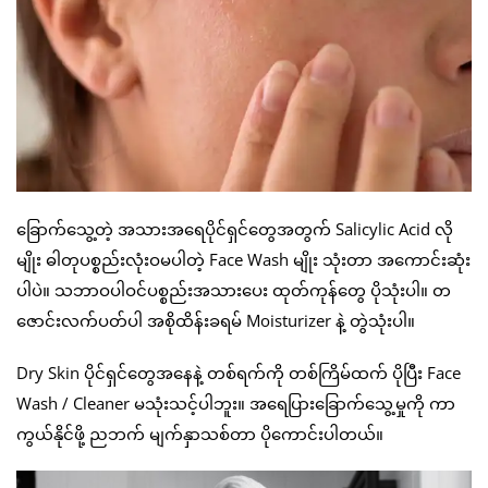
ခြောက်သွေ့တဲ့ အသားအရေပိုင်ရှင်တွေအတွက် Salicylic Acid လို
မျိုး ဓါတုပစ္စည်းလုံးဝမပါတဲ့ Face Wash မျိုး သုံးတာ အကောင်းဆုံး
ပါပဲ။ သဘာဝပါဝင်ပစ္စည်းအသားပေး ထုတ်ကုန်တွေ ပိုသုံးပါ။ တ
ဇောင်းလက်ပတ်ပါ အစိုထိန်းခရမ် Moisturizer နဲ့ တွဲသုံးပါ။
Dry Skin ပိုင်ရှင်တွေအနေနဲ့ တစ်ရက်ကို တစ်ကြိမ်ထက် ပိုပြီး Face
Wash / Cleaner မသုံးသင့်ပါဘူး။ အရေပြားခြောက်သွေ့မှုကို ကာ
ကွယ်နိုင်ဖို့ ညဘက် မျက်နှာသစ်တာ ပိုကောင်းပါတယ်။