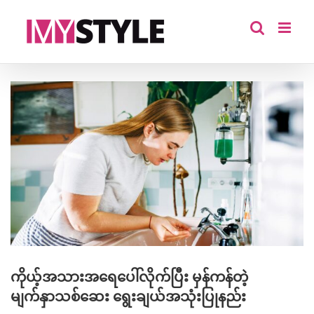
Skip
to
content
View
Larger
Image
ကိုယ့်အသားအရေပေါ်လိုက်ပြီး မှန်ကန်တဲ့
မျက်နှာသစ်ဆေး ရွေးချယ်အသုံးပြုနည်း