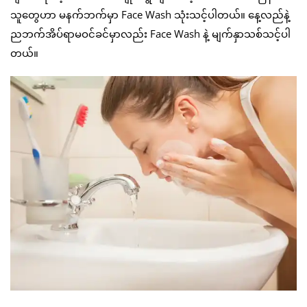
သူတွေဟာ မနက်ဘက်မှာ Face Wash သုံးသင့်ပါတယ်။ နေ့လည်နဲ့
ညဘက်အိပ်ရာမဝင်ခင်မှာလည်း Face Wash နဲ့ မျက်နှာသစ်သင့်ပါ
တယ်။