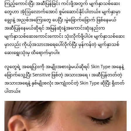
ကြည့်ကောင်းပြီး အဆီပြန်ခြင်း ကင်းဖို့အတွက် မျက်နှာသစ်ဆေး
တွေဟာ အံ့ဩလောက်အောင် စွမ်းဆောင်နိုင်ပါတယ်။ မျက်နှာမှာ
ချွေးနဲ့ အညစ်အကြေးတွေ ပေပြီး ၊မွဲခြောက်ခြောက် ဖြစ်နေမယ်
အဆီပြန်နေမယ်ဆိုရင် အမြန်ဆုံးနဲ့အကောင်းဆုံးနည်းက
မျက်နှာသစ်ဆေးကောင်းကောင်း သုံးလိုက်ဖို့ပါပဲ။ မျက်နှာသစ်ဆေး
မှာလည်း ကိုယ့်အသားအရေပေါ်လိုက်ပြီး မှန်ကန်တဲ့ မျက်နှာသစ်
ဆေးရွေးသုံးမှ ထိရောက်မှာပါ။
လူတွေရဲ့ အရေပြားကို အမျိုးအစားခွဲမယ်ဆိုရင် Skin Type အနေနဲ့
ခြောက်သွေ့ပြီး Sensitive ဖြစ်တဲ့ အသားအရေ ၊ အဆီပြန်တတ်တဲ့
အသားအရေနဲ့ နှစ်မျိုးစလုံး အကျုံးဝင်တဲ့ Skin Type ဆိုပြီး ရှိတတ်
ပါတယ်။