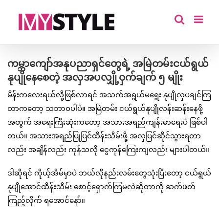
Skip
to
content
ကမ္ဘာကျော်အနုပညာရှင်တွေရဲ့ အမြဲတမ်းငယ်ရွယ်
နုပျိုနေစေတဲ့ အလှအပလျှို့ဝှက်ချက် ၅ မျိုး
မိန်းကလေးရယ်လို့ဖြစ်လာရင် အသက်အရွယ်မရွေး နုပျိုလှပချင်ကြ
တာကတော့ သဘာဝပါပဲ။ အမြဲတမ်း ငယ်ရွယ်နုပျိုလန်းဆန်းနေဖို့
အတွက် အရေးကြီးဆုံးကတော့ အသားအရည်ကျန်းမာရေးပဲ ဖြစ်ပါ
တယ်။ အသားအရည်ပြုပြင်ထိန်းသိမ်းဖို့ အလှပြင်ဆိုင်သွားရတာ
လည်း အချိန်လည်း ကုန်သလို ငွေကုန်ကြေးကျလည်း များပါတယ်။
ဒါဆိုရင် ကိုယ့်အိမ်မှာပဲ ဘယ်လိုနည်းလမ်းတွေသုံးပြီးတော့ ငယ်ရွယ်
နုပျိုအောင်ထိန်းသိမ်း စောင့်ရှောက်ကြမလဲဆိုတာကို ဆက်ဖတ်
ကြည့်လိုက် ရအောင်နော်။