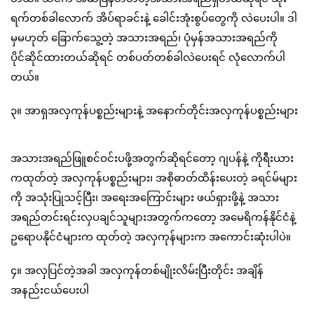
ရက်တစ်ခါလောက် အိပ်ရာခင်းနဲ့ ခေါင်းအုံးစွပ်တွေကို လဲပေးပါ။ ဒါ
မှမဟုတ် ခြောက်သွေ့တဲ့ အသားအရည်၊ ပုံမှန်အသားအရည်ကို
ပိုင်ဆိုင်ထားတယ်ဆိုရင် တစ်ပတ်တစ်ခါလဲပေးရင် လုံလောက်ပါ
တယ်။
၃။ အာရှအလှကုန်ပစ္စည်းများနဲ့ အနောက်တိုင်းအလှကုန်ပစ္စည်းများ
အသားအရည်ဖြူစင်ဝင်းပဖို့အတွက်ဆိုရင်တော့ ဂျပန်နဲ့ ကိုရီးယား
ကထုတ်တဲ့ အလှကုန်ပစ္စည်းများ၊ အစိုဓာတ်ထိန်းပေးတဲ့ ခရင်မ်များ
ကို အသုံးပြုသင့်ပြီး၊ အရေးအကြောင်းများ ဖယ်ရှားဖို့နဲ့ အသား
အရည်တင်းရင်းလှပချင်သူများအတွက်ကတော့ အမေရိကန်နိုင်ငံနဲ့
ဥရောပနိုင်ငံများက ထုတ်တဲ့ အလှကုန်များက အကောင်းဆုံးပါပဲ။
၄။ အလှပြင်တဲ့အခါ အလှကုန်တစ်မျိုးလိမ်းပြီးတိုင်း အချိန်
အနည်းငယ်ပေးပါ