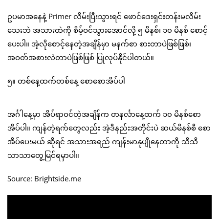
ဥပမာအနေနဲ့ Primer လိမ်းပြီးသွားရင် ဖောင်ဒေးရှင်းတန်းမလိမ်း
သေးဘဲ အသားထဲကို စိမ့်ဝင်သွားအောင်လို့ ၅ မိနစ်၊ ၁၀ မိနစ် စောင့်
ပေးပါ။ အဲ့လိုစောင့်နေတဲ့အချိန်မှာ မနက်စာ စားတာပဲဖြစ်ဖြစ်၊
အဝတ်အစားလဲတာပဲဖြစ်ဖြစ် ပြုလုပ်နိုင်ပါတယ်။
၅။ တစ်နေ့ထက်တစ်နေ့ စောစောအိပ်ပါ
အင်္ဂါနေ့မှာ အိပ်ရာဝင်တဲ့အချိန်က တနင်္လာနေ့ထက် ၁၀ မိနစ်စော
အိပ်ပါ။ ကျန်တဲ့ရက်တွေလည်း အဲ့ဒီနည်းအတိုင်းပဲ ဆယ်မိနစ်စီ စော
အိပ်ပေးမယ် ဆိုရင် အသားအရည် ကျန်းမာနုပျိုနေတာကို သိသိ
သာသာတွေ့မြင်ရမှာပါ။
Source: Brightside.me