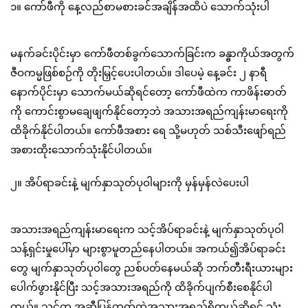
၁။ ကော်ဖီကို နေ့လည်စာမစားခင်အချိန်အထိပဲ သောက်သုံးပါ
မနက်ခင်းပိုင်းမှာ ကော်ဖီတစ်ခွက်သောက်ခြင်းက ခန္ဓာကိုယ်အတွက်
ဇီဝကမ္မဖြစ်စဉ်ကို တိုးမြှင့်ပေးပါတယ်။ ဒါပေမဲ့ နေ့ခင်း ၂ နာရီ
နောက်ပိုင်းမှာ သောက်မယ်ဆိုရင်တော့ ကော်ဖီထဲက ကာဖိန်းဓာတ်
ကို ကောင်းစွာမချေဖျက်နိုင်တော့ဘဲ အသားအရည်ကျန်းမာရေးကို
ထိခိုက်နိုင်ပါတယ်။ ကော်ဖီအစား ရေ သို့မဟုတ် သစ်သီးဖျော်ရည်
အစားထိုးသောက်သုံးနိုင်ပါတယ်။
၂။ အိပ်ရာခင်းနဲ့ မျက်နှာသုတ်ပုဝါများကို မှန်မှန်လဲပေးပါ
အသားအရည်ကျန်းမာရေးက သင့်အိပ်ရာခင်းနဲ့ မျက်နှာသုတ်ပုဝါ
သန့်ရှင်းမှုပေါ်မှာ များစွာမူတည်နေပါတယ်။ အကယ်၍အိပ်ရာခင်း
တွေ မျက်နှာသုတ်ပုဝါတွေ ညစ်ပတ်နေမယ်ဆို ဘက်တီးရီးယားများ
ပေါက်ဖွားနိုင်ပြီး သင့်အသားအရည်ကို ထိခိုက်ပျက်စီးစေနိုင်ပါ
တယ်။ သင်က အဆီပြန်တတ်တဲ့အသားအရည်ရှိတယ်ဆိုရင် သုံး