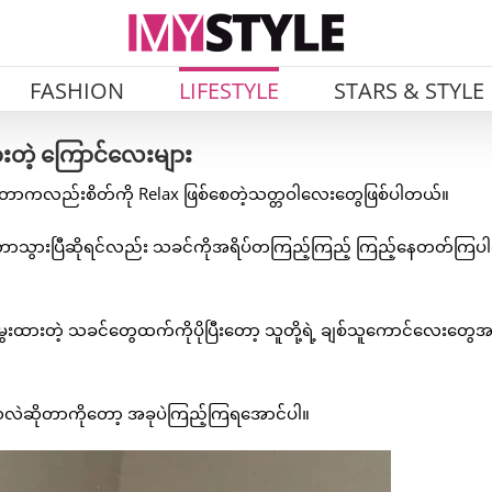
FASHION
LIFESTYLE
STARS & STYLE
ားတဲ့ ကြောင်လေးများ
တာကလည်းစိတ်ကို Relax ဖြစ်စေတဲ့သတ္တဝါလေးတွေဖြစ်ပါတယ်။
ာသွားပြီဆိုရင်လည်း သခင်ကိုအရိပ်တကြည့်ကြည့် ကြည့်နေတတ်ကြ
ေးထားတဲ့ သခင်တွေထက်ကိုပိုပြီးတော့ သူတို့ရဲ့ ချစ်သူကောင်လေးတွေအန
ထားသလဲဆိုတာကိုတော့ အခုပဲကြည့်ကြရအောင်ပါ။