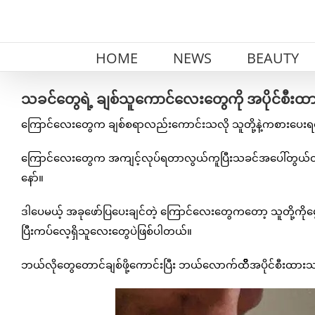
Skip
to
content
HOME
NEWS
BEAUTY
သခင်တွေရဲ့ ချစ်သူကောင်လေးတွေကို အပိုင်စီးထ
ကြောင်လေးတွေက ချစ်စရာလည်းကောင်းသလို သူတို့နဲ့ကစားပေးရ
ကြောင်လေးတွေက အကျင့်လုပ်ရတာလွယ်ကူပြီးသခင်အပေါ်တွယ်တ
နော်။
ဒါပေမယ့် အခုဖော်ပြပေးချင်တဲ့ ကြောင်လေးတွေကတော့ သူတို့ကိုမွ
ပြီးကပ်လေ့ရှိသူလေးတွေပဲဖြစ်ပါတယ်။
ဘယ်လိုတွေတောင်ချစ်ဖို့ကောင်းပြီး ဘယ်လောက်ထိိိိိိိအပိုင်စီး