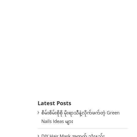
Latest Posts
စိမ်းစိမ်းစိုစို မိုးရာသီနဲ့လိုက်ဖက်တဲ့ Green
Nails Ideas များ
DIY Hair Mask အတွက် သုံးနည်း