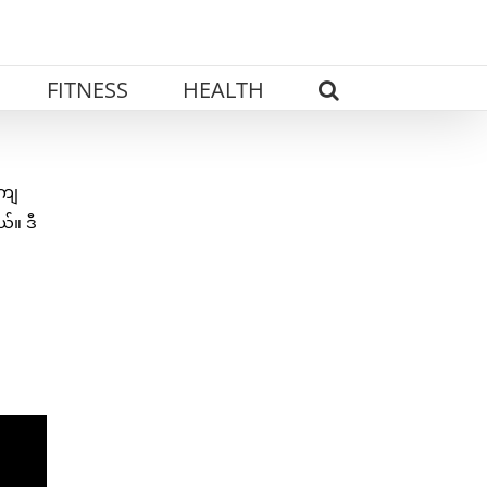
FITNESS
HEALTH
ျကျ
်။ ဒီ