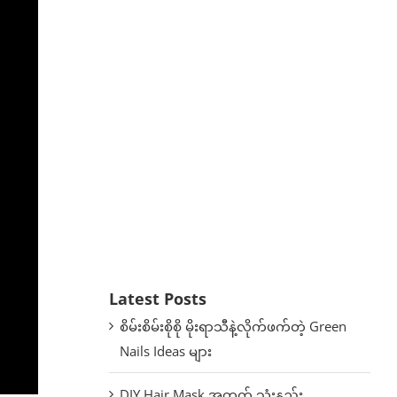
Latest Posts
စိမ်းစိမ်းစိုစို မိုးရာသီနဲ့လိုက်ဖက်တဲ့ Green
Nails Ideas များ
DIY Hair Mask အတွက် သုံးနည်း