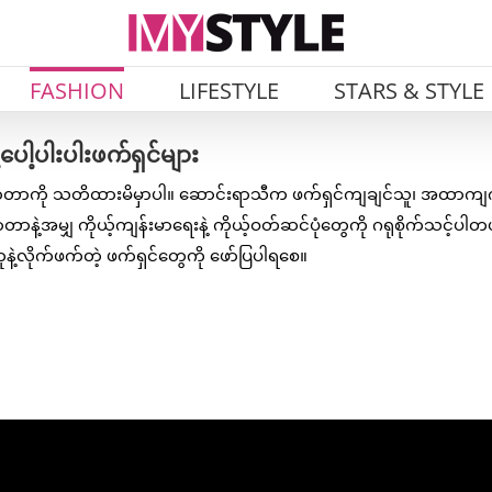
FASHION
LIFESTYLE
STARS & STYLE
ေါ့ပါးပါးဖက်ရှင်များ
အေးလာတာကို သတိထားမိမှာပါ။ ဆောင်းရာသီက ဖက်ရှင်ကျချင်သူ၊ အထာက
့အမျှ ကိုယ့်ကျန်းမာရေးနဲ့ ကိုယ့်ဝတ်ဆင်ပုံတွေကို ဂရုစိုက်သင့်ပါတယ
့လိုက်ဖက်တဲ့ ဖက်ရှင်တွေကို ဖော်ပြပါရစေ။