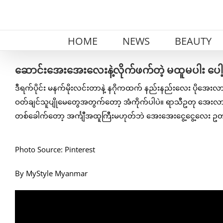
Skip
to
content
HOME
NEWS
BEAUTY
ဆောင်းအေးအေးလေးနဲ့လိုက်ဖက်တဲ့ မထူမပါး ပေါ့ပ
ဒီရက်ပိုင်း မနက်မိုးလင်းတာနဲ့ နဂိုကထက် နည်းနည်းလေး ပို
ဝတ်ချင်သူပျိုမေတွေအတွက်တော့ အံကိုက်ပါပဲ။ ရာသီဥတု အေးလာတာနဲ
တစ်ခေါက်တော့ အင်္ကျီအထူကြီးမဟုတ်ဘဲ အေးအေးငွေ့ငွေ့လေး ဥတုနဲ
Photo Source: Pinterest
By MyStyle Myanmar