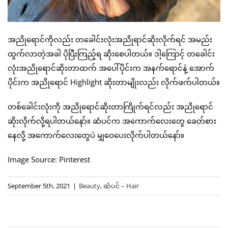
အညိုရောင်ကိုလည်း တခေါင်းလုံးအညိုရာင်ဆိုးလိုက်ရင် အမည်း
ထွက်လာတဲ့အခါ ပိုပြီးကြည့်ရ ဆိုးစေပါတယ်။ ဒါ့ကြောင့် တခေါင်း
လုံးအညိုရောင်ဆိုးတာထက် အပေါ်ပိုင်းက အနက်ရောင်နဲ့ အောက်
ပိုင်းက အညိုရောင် Highlight ဆိုးတာမျိုးလည်း လိုက်ဖက်ပါတယ်။
တစ်ခေါင်းလုံးကို အညိုရောင်ဆိုးတာကြိုက်ရင်လည်း အညိုရောင်
ဆိုးလိုက်လို့ရပါတယ်နော်။ ဆံပင်က အကောက်လေးတွေ ခေတ်စား
နေလို့ အကောက်လေးတွေပဲ မျှဝေပေးလိုက်ပါတယ်နော်။
Image Source: Pinterest
September 5th, 2021
|
Beauty
,
ဆံပင် – Hair