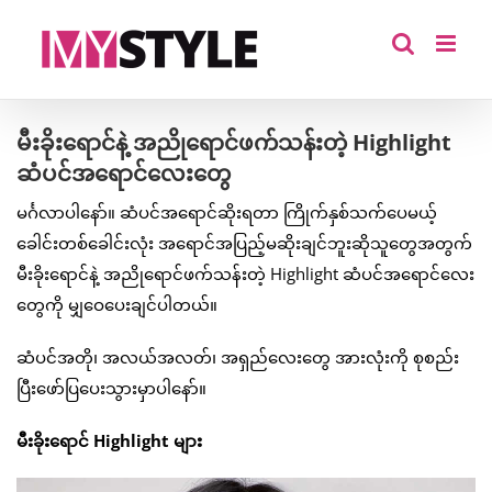
Skip
to
content
မီးခိုးရောင်နဲ့ အညိုရောင်ဖက်သန်းတဲ့ Highlight
ဆံပင်အရောင်လေးတွေ
မင်္ဂလာပါနော်။ ဆံပင်အရောင်ဆိုးရတာ ကြိုက်နှစ်သက်ပေမယ့်
ခေါင်းတစ်ခေါင်းလုံး အရောင်အပြည့်မဆိုးချင်ဘူးဆိုသူတွေအတွက်
မီးခိုးရောင်နဲ့ အညိုရောင်ဖက်သန်းတဲ့ Highlight ဆံပင်အရောင်လေး
တွေကို မျှဝေပေးချင်ပါတယ်။
ဆံပင်အတို၊ အလယ်အလတ်၊ အရှည်လေးတွေ အားလုံးကို စုစည်း
ပြီးဖော်ပြပေးသွားမှာပါနော်။
မီးခိုးရောင် Highlight များ