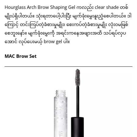
Hourglass Arch Brow Shaping Gel ကလည်း clear shade တစ်
မျိုးပဲရှိပါတယ်။ သုံးရတာပေါ့ပါးပြီး မျက်ခုံးမွှေးနူးညံ့စေပါတယ်။ ဒါ
ကြောင့် တင်းကြပ်တဲ့ခံစားမှုမျိုး၊ စေးကပ်တဲ့ခံစားမှုမျိုး လုံးဝမဖြစ်
စေဘူးနော်။ မျက်ခုံးမွှေးကို အရင်းကနေအဖျားအထိ သပ်ရပ်လှပ
အောင် လုပ်ပေးမယ့် brow gel ပါ။
MAC Brow Set