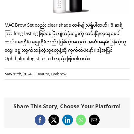
MAC Brow Set လည်း clear shade တစ်မျိုးပဲရှိပါတယ်။ 8 နာရီ
ကြာ long-lasting ဖြစ်စေပြီး မျက်ခုံးမွှေးကို ထင်းပြီးလှနေစေပါ
တယ်။ ရေစိုခံ၊ ချွေးစိုခံလည်း ဖြစ်တဲ့အတွက် အဆီအရမ်းပြန်တဲ့သူ
တွေ၊ ချွေးထွက်သန်တဲ့သူတွေနဲ့ဆို ကွက်တိပဲနော်။ ဒါ့အပြင်
Ophthalmologist tested လည်း ဖြစ်ပါတယ်။
May 15th, 2024
|
Beauty
,
Eyebrow
Share This Story, Choose Your Platform!
Facebook
X
LinkedIn
WhatsApp
Email