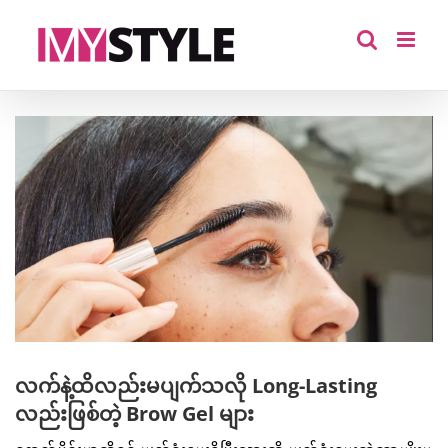
Skip
to
content
View
Larger
Image
လက်နဲ့ထိလည်းမပျက်သလို Long-Lasting
လည်းဖြစ်တဲ့ Brow Gel များ