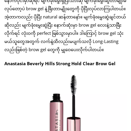
နောက်ပိုင်းမှာဆိုရင် မျက်ခုံးမွှေးရှိပြီးသားဆို မျက်ခုံးမွှေးဆွဲတာမျိုးမ
လုပ်တော့ပဲ brow gel နဲ့ဖြီးတာမျိုးတွေကို ပိုပြီးလုပ်လာကြပါတယ်။
အဲ့တာကလည်း ပိုပြီး natural ဆန်တာနော်။ မျက်ခုံးမွှေးဆွဲချင်တယ်
ဆိုလည်း မျက်ခုံးမွှေးဆွဲပြီး နောက်ဆုံးမှာ brow gel လေးနဲ့သာဖြီး
လိုက်ရင် လုံးဝကို perfect ဖြစ်သွားမှာပါ။ ဒါကြောင့် brow gel သုံး
မယ်သူတွေအတွက် လက်နဲ့ထိလည်းမပျက်သလို Long-Lasting
လည်းဖြစ်တဲ့ brow gel တွေကို မျှဝေပေးလိုက်ပါတယ်။
Anastasia Beverly Hills Strong Hold Clear Brow Gel