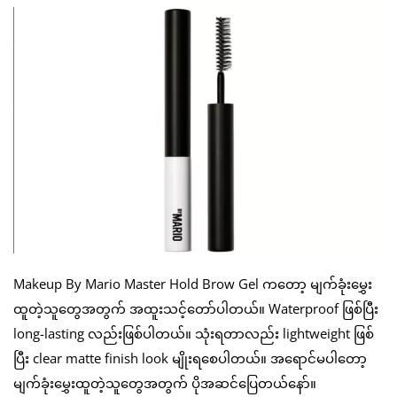
Makeup By Mario Master Hold Brow Gel ကတော့ မျက်ခုံးမွှေး
ထူတဲ့သူတွေအတွက် အထူးသင့်တော်ပါတယ်။ Waterproof ဖြစ်ပြီး
long-lasting လည်းဖြစ်ပါတယ်။ သုံးရတာလည်း lightweight ဖြစ်
ပြီး clear matte finish look မျိုးရစေပါတယ်။ အရောင်မပါတော့
မျက်ခုံးမွှေးထူတဲ့သူတွေအတွက် ပိုအဆင်ပြေတယ်နော်။