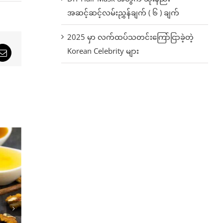
အဆင့်ဆင့်လမ်းညွှန်ချက် ( ၆ ) ချက်
2025 မှာ လက်ထပ်သတင်းကြော်ငြာခဲ့တဲ့
Korean Celebrity များ
sApp
Email