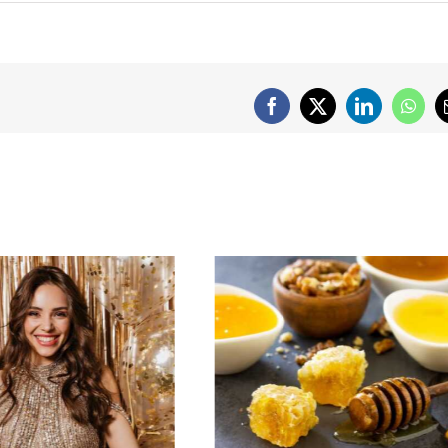
Facebook
X
LinkedIn
What