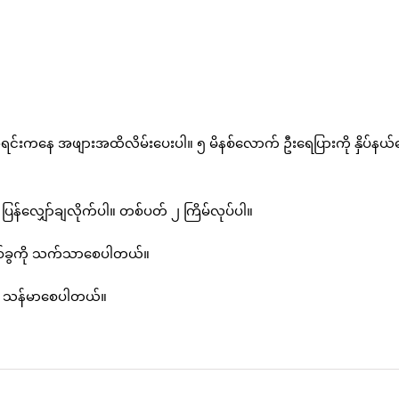
အရင်းကနေ အဖျားအထိလိမ်းပေးပါ။ ၅ မိနစ်လောက် ဦးရေပြားကို နှိပ်နယ်ပ
 ပြန်လျှော်ချလိုက်ပါ။ တစ်ပတ် ၂ ကြိမ်လုပ်ပါ။
နှစ်ခွကို သက်သာစေပါတယ်။
ို သန်မာစေပါတယ်။