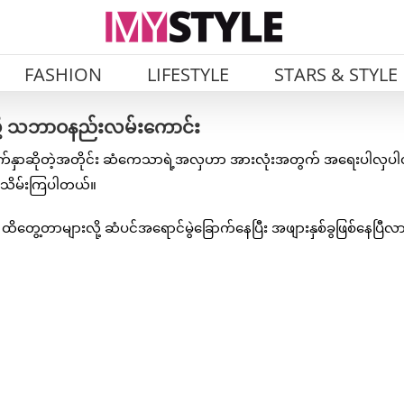
FASHION
LIFESTYLE
STARS & STYLE
ဖို့ သဘာဝနည်းလမ်းကောင်း
မျက်နှာဆိုတဲ့အတိုင်း ဆံကေသာရဲ့အလှဟာ အားလုံးအတွက် အရေးပါလှပ
်းသိမ်းကြပါတယ်။
့တာများလို့ ဆံပင်အရောင်မွဲခြောက်နေပြီး အဖျားနှစ်ခွဖြစ်နေပြီလာ