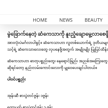
Skip
to
content
HOME
NEWS
BEAUTY
မွဲခြောက်နေတဲ့ ဆံကေသာကို နူးညံ့ချောမွေ့လာစေ
အားလုံးပဲမင်္ဂလာပါရှင့်။ ဆံကေသာဟာ လူတစ်ယောက်ရဲ့ ဒုတိယ
သင့်ရဲ့ ဆံကေသာလေးတွေ လှပနေဖို့အတွက် အမျိုးမျိုး ပြုပြင်ထိန
ဆံကေသာဟာ ဓာတုပစ္စည်းတွေ၊ နေရောင်ခြည်၊ အညစ်အကြေးတွေ ထိတွေ
ဆိုရင်တော့ နည်းလမ်းကောင်းလေးကို မျှဝေပေးချင်ပါတယ်။
ပါဝင်ပစ္စည်း
အုန်းဆီ စားပွဲတင်ဇွန်း ၁ဇွန်း
ထောပတ် စားပွဲတင်ဇွန်း ၁ ဇွန်း