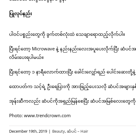
ပြုလုပ်နည်း
ပါဝင်ပစ္စည်းတွေကို ခွက်တစ်လုံးထဲ သေချာရောထည့်လိုက်ပါ။
ပြီးရင်တော့ Microwave နဲ့ နည်းနည်းလေးအပူပေးလိုက်ပြီး ဆံပင်
လိမ်းပေးရပါမယ်။
ပြီးရင်တော့ ၁ နာရီလောက်ထားပြီး ခေါင်းလျှော်ရည် ပေါင်းဆေးတို့နဲ့
ထောပတ်က သင့်ရဲ့ ဦးရေပြားကို အားဖြည့်ပေးသလို ဆံပင်အဖျား
အုန်းဆီကလည်း ဆံပင်ကိုအရှည်မြန်စေပြီး ဆံပင်အမြစ်လေးတွေက
Photo: www.trendcrown.com
December 19th, 2019
|
Beauty
,
ဆံပင် – Hair