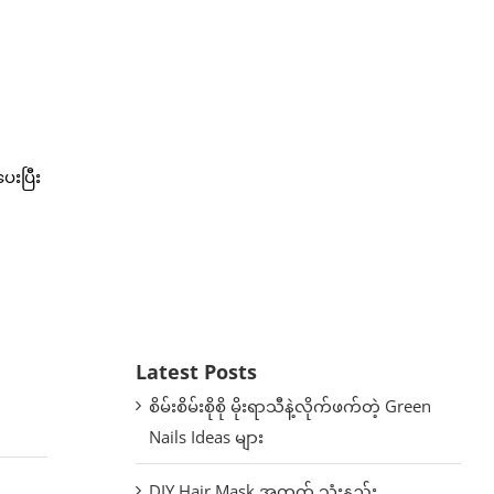
ေးပြီး
Latest Posts
စိမ်းစိမ်းစိုစို မိုးရာသီနဲ့လိုက်ဖက်တဲ့ Green
Nails Ideas များ
DIY Hair Mask အတွက် သုံးနည်း