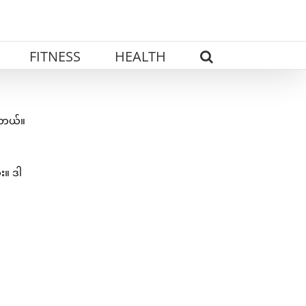
FITNESS
HEALTH
ါတယ်။
း။ ဒါ