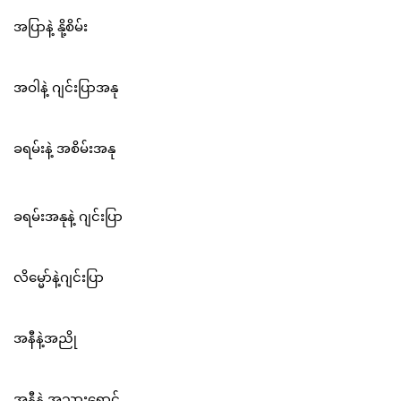
အပြာနဲ့ နို့စိမ်း
အဝါနဲ့ ဂျင်းပြာအနု
ခရမ်းနဲ့ အစိမ်းအနု
ခရမ်းအနုနဲ့ ဂျင်းပြာ
လိမ္မော်နဲ့ဂျင်းပြာ
အနီနဲ့အညို
အနီနဲ့ အသားရောင်