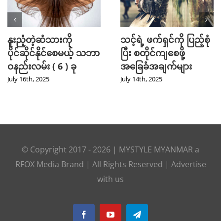
နူးညံ့တဲ့ဆံသားကို
သင့်ရဲ့ ဖက်ရှင်ကို ပြည့်စုံ
ပိုင်ဆိုင်နိုင်စေမယ့် သဘာ
ပြီး စတိုင်ကျစေဖို့
ဝနည်းလမ်း ( 6 ) ခု
အခြေခံအချက်များ
July 16th, 2025
July 14th, 2025
© Copyright 2017 -
2026
|
MYSTYLE MYANMAR
a
RFOX Media
Brand | All Rights Reserved |
Advertise
with us
Facebook
YouTube
Telegram