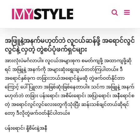
Skip
to
content
အဖြူနဲ့အနက်မဟုတ်ဘဲ လူငယ်ဆန်ဖို့ အရောင်လွင်
လွင်နဲ့ လှတဲ့ တွဲစပ်ပုံဖက်ရှင်များ
အားလုံးပဲမင်္ဂလာပါ။ လူငယ်အများစုက စမတ်ကျဖို့ အထာကျဖို့ဆို
ရင် အဖြူနဲ့ အနက်ကို အများဆုံးရွေးချယ်တတ်ကြပါတယ်။ ဒီ
အရောင်နှစ်ခုက တခြားဘယ်အရောင်နဲ့မဆို တွဲဖက်ဝတ်နိုင်တာ
ကြောင့် ပေါ်ပြူလာ အဖြစ်ဆုံးဖြစ်နေတာပါ။ သင်က အဖြူနဲ့ အနက်
မဟုတ်ဘဲ တခြား ပန်းရောင်၊ အစိမ်းရောင်၊ အပြာရောင်၊ အနီရောင်စ
တဲ့ အရောင်လွင်လွင်လေးတွေကိုသုံးပြီး ဆန်းသစ်ချင်တယ်ဆိုရင်
တော့ ဒီလိုတွဲဖက်ဝတ်နိုင်ပါတယ်။
ပန်းရောင်၊ နို့စိမ်းနဲ့အနီ