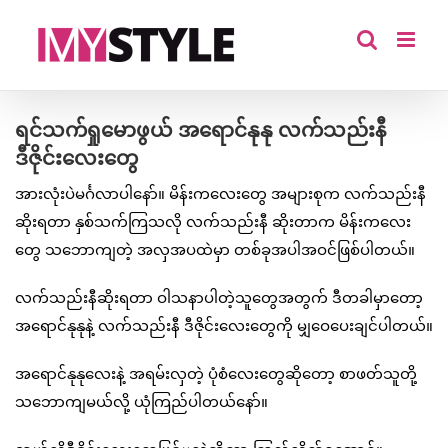
Skip
to
content
ရင်သက်ရှုမောဖွယ် အရောင်နုနု လက်သည်းနီ
ဒီဇိုင်းလေးတွေ
အားလုံးပဲမင်္ဂလာပါနော်။ မိန်းကလေးတွေ အများစုက လက်သည်းနီ
ဆိုးရတာ နှစ်သက်ကြသလို လက်သည်းနီ ဆိုးတာက မိန်းကလေး
တွေ သဘောကျတဲ့ အလှအပထဲမှာ တစ်ခုအပါအဝင်ဖြစ်ပါတယ်။
လက်သည်းနီဆိုးရတာ ဝါသနာပါတဲ့သူတွေအတွက် ဒီတခါမှာတော့
အရောင်နုနုနဲ့ လက်သည်းနီ ဒီဇိုင်းလေးတွေကို မျှဝေပေးချင်ပါတယ်။
အရောင်နုနုလေးနဲ့ အရမ်းလှတဲ့ ပုံစံလေးတွေဆိုတော့ စာဖတ်သူတို့
သဘောကျမယ်လို့ ယုံကြည်ပါတယ်နော်။