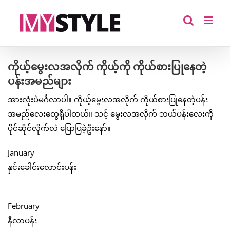
Skip
to
content
ကိုယ့်မွေးလအလိုက် ကိုယ့်ကို ကိုယ်စားပြုနေတဲ့
ပန်းအမည်များ
အားလုံးပဲမင်္ဂလာပါ။ ကိုယ့်မွေးလအလိုက် ကိုယ်စားပြုနေတဲ့ပန်း
အမည်လေးတွေရှိပါတယ်။ သင့် မွေးလအလိုက် ဘယ်ပန်းလေးကို
ပိုင်ဆိုင်လိုက်လဲ ပြောပြခဲ့ဦးနော်။
January
နှင်းခေါင်းလောင်းပန်း
February
နီလာပန်း