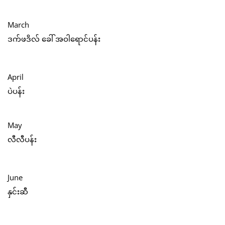
March
ဒက်ဖဒိလ် ခေါ် အဝါရောင်ပန်း
April
ပဲပန်း
May
လီလီပန်း
June
နှင်းဆီ