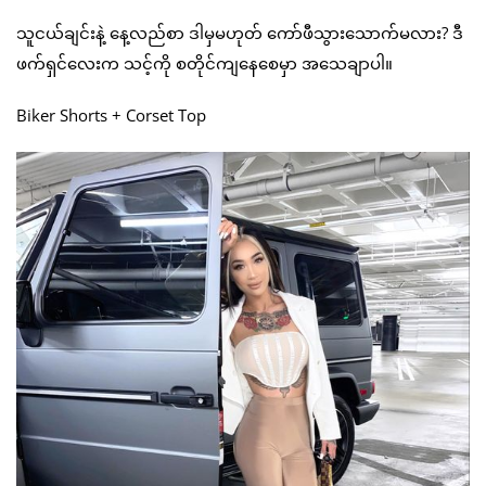
သူငယ်ချင်းနဲ့ နေ့လည်စာ ဒါမှမဟုတ် ကော်ဖီသွားသောက်မလား? ဒီ
ဖက်ရှင်လေးက သင့်ကို စတိုင်ကျနေစေမှာ အသေချာပါ။
Biker Shorts + Corset Top