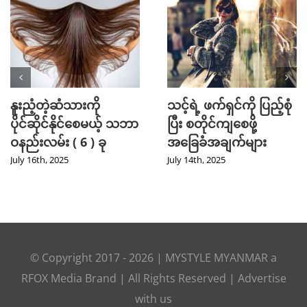
နူးညံ့တဲ့ဆံသားကို
သင့်ရဲ့ ဖက်ရှင်ကို ပြည့်စုံ
ပိုင်ဆိုင်နိုင်စေမယ့် သဘာ
ပြီး စတိုင်ကျစေဖို့
ဝနည်းလမ်း ( 6 ) ခု
အခြေခံအချက်များ
July 16th, 2025
July 14th, 2025
© Copyright 2017 -
2026
|
MYSTYLE MYANMAR
a
RFOX Media
Brand | All Rights Reserved |
Advertise
with us