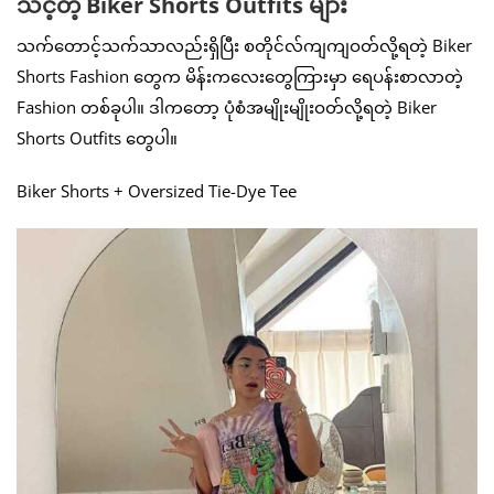
သင့်တဲ့ Biker Shorts Outfits များ
သက်တောင့်သက်သာလည်းရှိပြီး စတိုင်လ်ကျကျဝတ်လို့ရတဲ့ Biker
Shorts Fashion တွေက မိန်းကလေးတွေကြားမှာ ရေပန်းစာလာတဲ့
Fashion တစ်ခုပါ။ ဒါကတော့ ပုံစံအမျိုးမျိုးဝတ်လို့ရတဲ့ Biker
Shorts Outfits တွေပါ။
Biker Shorts + Oversized Tie-Dye Tee