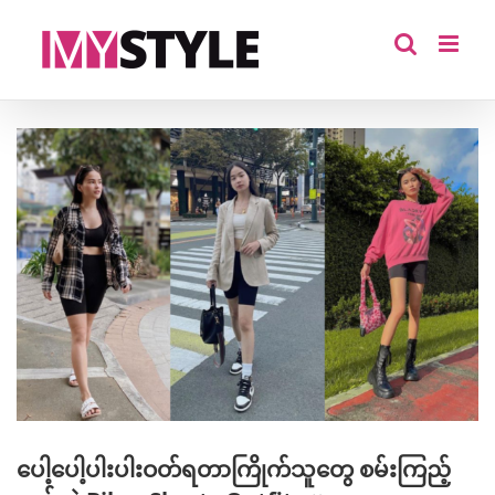
Skip
to
content
View
Larger
Image
ပေါ့ပေါ့ပါးပါးဝတ်ရတာကြိုက်သူတွေ စမ်းကြည့်