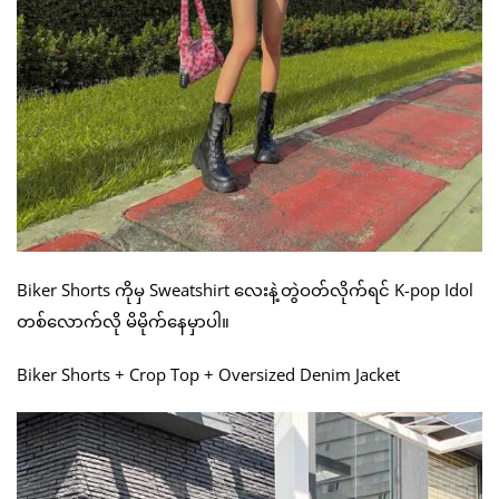
Biker Shorts ကိုမှ Sweatshirt လေးနဲ့တွဲဝတ်လိုက်ရင် K-pop Idol
တစ်လောက်လို မိမိုက်နေမှာပါ။
Biker Shorts + Crop Top + Oversized Denim Jacket