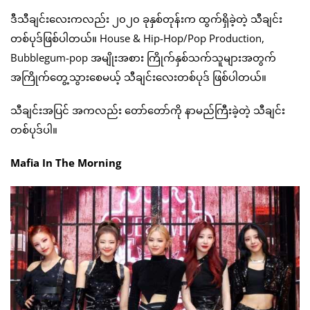
ဒီသီချင်းလေးကလည်း ၂၀၂၀ ခုနှစ်တုန်းက ထွက်ရှိခဲ့တဲ့ သီချင်း
တစ်ပုဒ်ဖြစ်ပါတယ်။ House & Hip-Hop/Pop Production,
Bubblegum-pop အမျိုးအစား ကြိုက်နှစ်သက်သူများအတွက်
အကြိုက်တွေ့သွားစေမယ့် သီချင်းလေးတစ်ပုဒ် ဖြစ်ပါတယ်။
သီချင်းအပြင် အကလည်း တော်တော်ကို နာမည်ကြီးခဲ့တဲ့ သီချင်း
တစ်ပုဒ်ပါ။
Mafia In The Morning