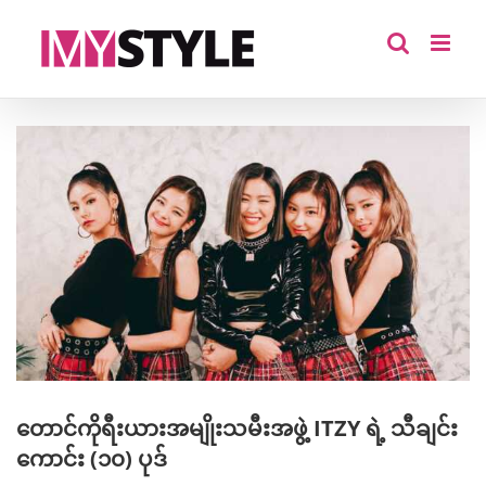
Skip
to
content
View
Larger
Image
တောင်ကိုရီးယားအမျိုးသမီးအဖွဲ့ ITZY ရဲ့ သီချင်း
ကောင်း (၁၀) ပုဒ်