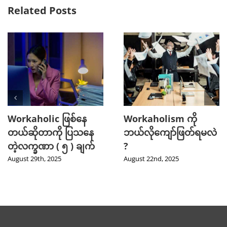
Related Posts
အမျိုးသားတွေ
သြဂုတ်လမှာ သွားရောက်
Skincare Routine မှာ
လည်ပတ်ဖို့ အကောင်း
Invest လုပ်သင့်တဲ့
ဆုံး နေရာ ( 5 ) ခု
အကြောင်းအရင်းများ
August 6th, 2025
August 18th, 2025