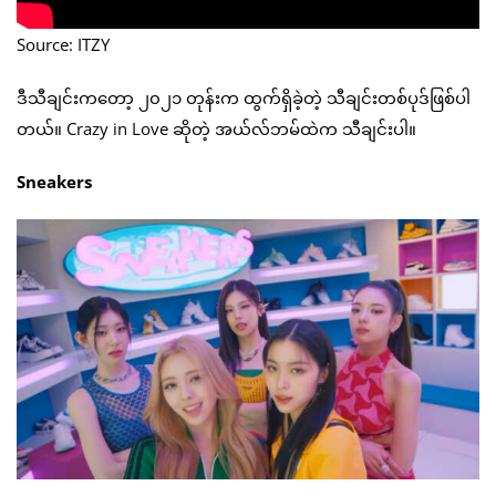
Source: ITZY
ဒီသီချင်းကတော့ ၂၀၂၁ တုန်းက ထွက်ရှိခဲ့တဲ့ သီချင်းတစ်ပုဒ်ဖြစ်ပါ
တယ်။ Crazy in Love ဆိုတဲ့ အယ်လ်ဘမ်ထဲက သီချင်းပါ။
Sneakers