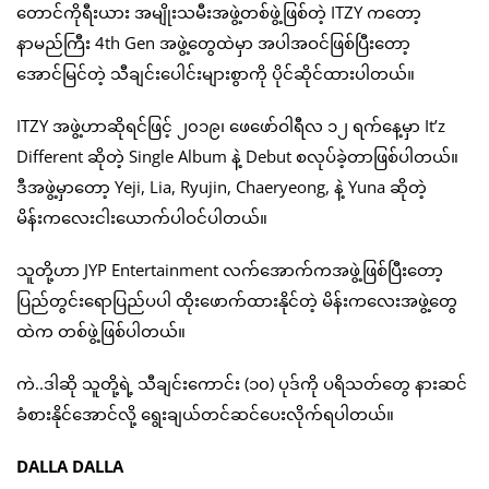
တောင်ကိုရီးယား အမျိုးသမီးအဖွဲ့တစ်ဖွဲ့ဖြစ်တဲ့ ITZY ကတော့
နာမည်ကြီး 4th Gen အဖွဲ့တွေထဲမှာ အပါအဝင်ဖြစ်ပြီးတော့
အောင်မြင်တဲ့ သီချင်းပေါင်းများစွာကို ပိုင်ဆိုင်ထားပါတယ်။
ITZY အဖွဲ့ဟာဆိုရင်ဖြင့် ၂၀၁၉၊ ဖေဖော်ဝါရီလ ၁၂ ရက်နေ့မှာ It’z
Different ဆိုတဲ့ Single Album နဲ့ Debut စလုပ်ခဲ့တာဖြစ်ပါတယ်။
ဒီအဖွဲ့မှာတော့ Yeji, Lia, Ryujin, Chaeryeong, နဲ့ Yuna ဆိုတဲ့
မိန်းကလေးငါးယောက်ပါဝင်ပါတယ်။
သူတို့ဟာ JYP Entertainment လက်အောက်ကအဖွဲ့ဖြစ်ပြီးတော့
ပြည်တွင်းရောပြည်ပပါ ထိုးဖောက်ထားနိုင်တဲ့ မိန်းကလေးအဖွဲ့တွေ
ထဲက တစ်ဖွဲ့ဖြစ်ပါတယ်။
ကဲ..ဒါဆို သူတို့ရဲ့ သီချင်းကောင်း (၁၀) ပုဒ်ကို ပရိသတ်တွေ နားဆင်
ခံစားနိုင်အောင်လို့ ရွေးချယ်တင်ဆင်ပေးလိုက်ရပါတယ်။
DALLA DALLA