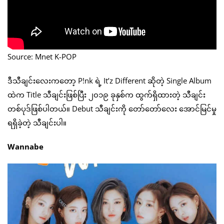
Source: Mnet K-POP
ဒီသီချင်းလေးကတော့ P!nk ရဲ့ It’z Different ဆိုတဲ့ Single Album
ထဲက Title သီချင်းဖြစ်ပြီး ၂၀၁၉ ခုနှစ်က ထွက်ရှိထားတဲ့ သီချင်း
တစ်ပုဒ်ဖြစ်ပါတယ်။ Debut သီချင်းကို တော်တော်လေး အောင်မြင်မှု
ရရှိခဲ့တဲ့ သီချင်းပါ။
Wannabe