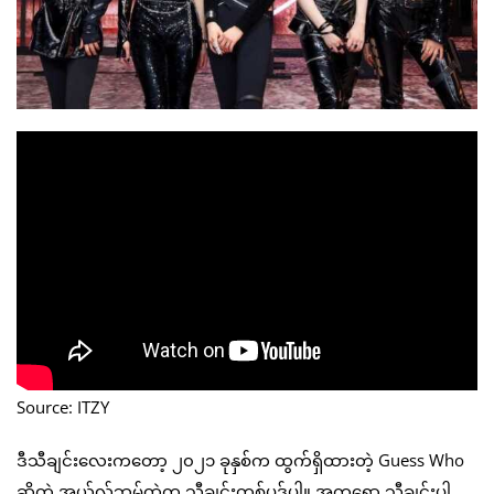
Source: ITZY
ဒီသီချင်းလေးကတော့ ၂၀၂၁ ခုနှစ်က ထွက်ရှိထားတဲ့ Guess Who
ဆိုတဲ့ အယ်လ်ဘမ်ထဲက သီချင်းတစ်ပုဒ်ပါ။ အကရော သီချင်းပါ