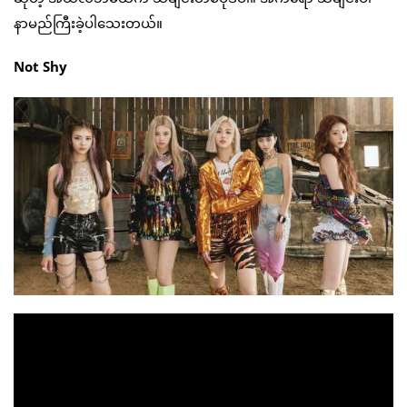
နာမည်ကြီးခဲ့ပါသေးတယ်။
Not Shy