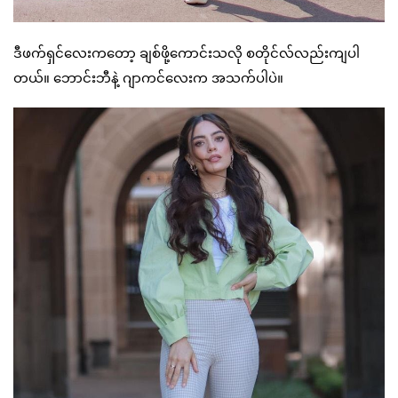
ဒီဖက်ရှင်လေးကတော့ ချစ်ဖို့ကောင်းသလို စတိုင်လ်လည်းကျပါ
တယ်။ ဘောင်းဘီနဲ့ ဂျာကင်လေးက အသက်ပါပဲ။