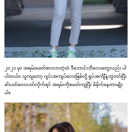
၂၀၂၁ မှာ အရမ်းခေတ်စားလာတဲ့ထဲ ဒီဘောင်းဘီလေးတွေလည်း ပါ
ပါတယ်။ သူကျတော့ ဂျင်းအကျပ်လေးဖြစ်လို့ ရှပ်အင်္ကျီနဲ့တွဲဝတ်ပြီး
ခါးပတ်လေးပတ်လိုက်ရင် အရမ်းကိုစမတ်ကျပြီး မိမိုက်နေတာမျိုး
ပါ။