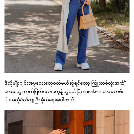
ဒီလိုမျိုးဂျင်းအပွလေးတွေဝတ်မယ်ဆိုရင်တော့ ကြိုးတစ်လုံးအင်္ကျီ
လေးတွေ၊ လက်ပြတ်လေးတွေနဲ့တွဲဝတ်ပြီး sneakers လေးသာစီး
ပါ။ စတိုင်လ်ကျပြီး မိုက်နေစေပါတယ်။