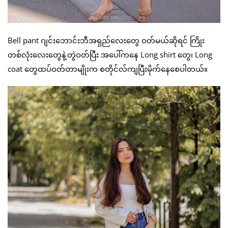
Bell pant ဂျင်းဘောင်းဘီအရှည်လေးတွေ ဝတ်မယ်ဆိုရင် ကြိုး
တစ်လုံးလေးတွေနဲ့တွဲဝတ်ပြီး အပေါ်ကနေ Long shirt တွေ၊ Long
coat တွေထပ်ဝတ်တာမျိုးက စတိုင်လ်ကျပြီးမိုက်နေစေပါတယ်။