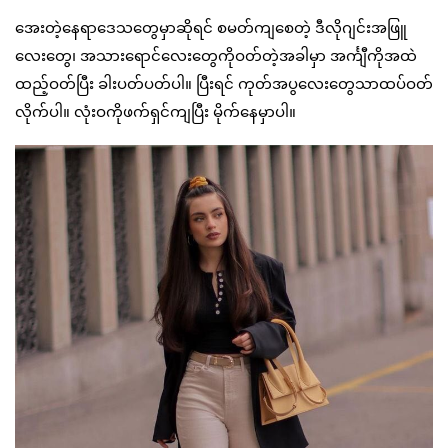
အေးတဲ့နေရာဒေသတွေမှာဆိုရင် စမတ်ကျစေတဲ့ ဒီလိုဂျင်းအဖြူ
လေးတွေ၊ အသားရောင်လေးတွေကိုဝတ်တဲ့အခါမှာ အင်္ကျီကိုအထဲ
ထည့်ဝတ်ပြီး ခါးပတ်ပတ်ပါ။ ပြီးရင် ကုတ်အပွလေးတွေသာထပ်ဝတ်
လိုက်ပါ။ လုံးဝကိုဖက်ရှင်ကျပြီး မိုက်နေမှာပါ။