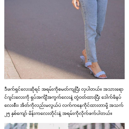
ဒီဖက်ရှင်လေးဆိုရင် အရမ်းကိုစမတ်ကျပြီး လှပါတယ်။ အသားရော
င်ဂျင်းလေးကို ရှပ်အင်္ကျီအကွက်လေးနဲ့ တွဲဝတ်ထားပြီး ဒေါက်ဖိနပ်
လေးစီး၊ အိတ်ကိုလည်းမလွယ်ပဲ လက်ကနေကိုင်ထားတာမို့ အသက်
၂၅ နှစ်ကျော် မိန်းကလေးတိုင်းနဲ့ အရမ်းကိုလိုက်ဖက်ပါတယ်။