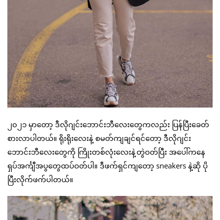
၂၀၂၁ မှာတော့ ဒီလိုဂျင်းဘောင်းဘီလေးတွေကလည်း ပြန်ပြီးခေတ်
စားလာပါတယ်။ ရိုးရိုးလေးနဲ့ စမတ်ကျချင်ရင်တော့ ဒီလိုဂျင်း
ဘောင်းဘီလေးတွေကို ကြိုးတစ်လုံးလေးနဲ့တွဲဝတ်ပြီး အပေါ်ကနေ
ရှပ်အင်္ကျီအပွတွေထပ်ဝတ်ပါ။ ဒီဖက်ရှင်ကျတော့ sneakers နဲ့ဆို ပို
ပြီးလိုက်ဖက်ပါတယ်။