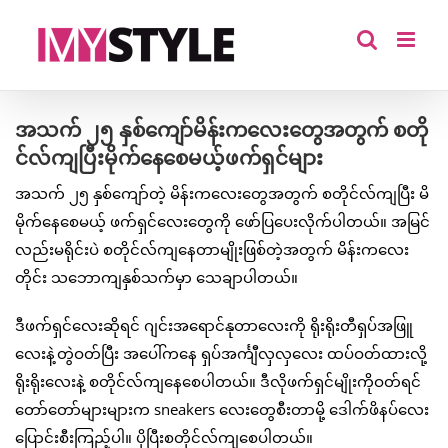
Skip
to
content
အသက် ၂၅ နှစ်ကျော်မိန်းကလေးတွေအတွက် စတို
င်လ်ကျပြီးမိုက်နေစေမယ့်ဖက်ရှင်များ
အသက် ၂၅ နှစ်ကျော်တဲ့ မိန်းကလေးတွေအတွက် စတိုင်လ်ကျပြီး မိ
မိုက်နေစေမယ့် ဖက်ရှင်လေးတွေကို ဖော်ပြပေးလိုက်ပါတယ်။ အမြင်
လည်းမရိုင်းပဲ စတိုင်လ်ကျနေတာမျိုးဖြစ်တဲ့အတွက် မိန်းကလေး
တိုင်း သဘောကျနှစ်သက်မှာ သေချာပါတယ်။
ဒီဖက်ရှင်လေးဆိုရင် ဂျင်းအရောင်နုတာလေးကို ရိုးရိုးတီရှပ်အဖြူ
လေးနဲ့တွဲဝတ်ပြီး အပေါ်ကနေ ရှပ်အင်္ကျီလှလှလေး ထပ်ဝတ်ထားလို့
ရိုးရိုးလေးနဲ့ စတိုင်လ်ကျနေစေပါတယ်။ ဒီလိုဖက်ရှင်မျိုးကိုဝတ်ရင်
တော်တော်များများက sneakers လေးတွေစီးတာမို့ ဒေါက်ဖိနပ်လေး
ပြောင်းစီးကြည့်ပါ။ ပိုပြီးစတိုင်လ်ကျစေပါတယ်။