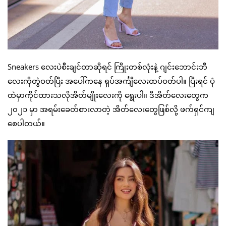
Sneakers လေးပဲစီးချင်တာဆိုရင် ကြိုးတစ်လုံးနဲ့ ဂျင်းဘောင်းဘီ
လေးကိုတွဲဝတ်ပြီး အပေါ်ကနေ ရှပ်အင်္ကျီလေးထပ်ဝတ်ပါ။ ပြီးရင် ပုံ
ထဲမှာကိုင်ထားသလိုအိတ်မျိုးလေးကို ရွေးပါ။ ဒီအိတ်လေးတွေက
၂၀၂၁ မှာ အရမ်းခေတ်စားလာတဲ့ အိတ်လေးတွေဖြစ်လို့ ဖက်ရှင်ကျ
စေပါတယ်။