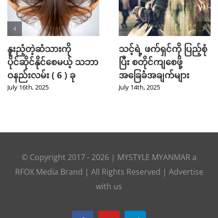
Mini Jeans Skirt ကို စ
Golf အားကစား
တိုင်ကျကျဝတ်လို့ရစေ
ကြိုက်နှစ်သက်သူတို့
မယ့် Styling Tips များ
အတွက် ဖက်ရှင် Tips
များ
September 28th, 2024
July 31st, 2024
© Copyright 2017 -
2026
|
MYSTYLE MYANMAR
a
RFOX Media
Brand | All Rights Reserved |
Advertise
with us