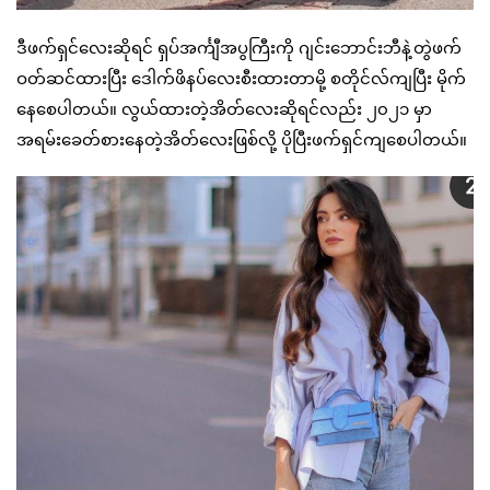
ဒီဖက်ရှင်လေးဆိုရင် ရှပ်အင်္ကျီအပွကြီးကို ဂျင်းဘောင်းဘီနဲ့တွဲဖက်
ဝတ်ဆင်ထားပြီး ဒေါက်ဖိနပ်လေးစီးထားတာမို့ စတိုင်လ်ကျပြီး မိုက်
နေစေပါတယ်။ လွယ်ထားတဲ့အိတ်လေးဆိုရင်လည်း ၂၀၂၁ မှာ
အရမ်းခေတ်စားနေတဲ့အိတ်လေးဖြစ်လို့ ပိုပြီးဖက်ရှင်ကျစေပါတယ်။