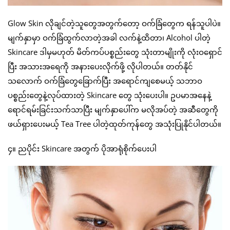
Glow Skin လိုချင်တဲ့သူတွေအတွက်တော့ ဝက်ခြံတွေက ရန်သူပါပဲ။
မျက်နှာမှာ ဝက်ခြံထွက်လာတဲ့အခါ လက်နဲ့ထိတာ၊ Alcohol ပါတဲ့
Skincare ဒါမှမဟုတ် မိတ်ကပ်ပစ္စည်းတွေ သုံးတာမျိုးကို လုံးဝရှောင်
ပြီး အသားအရေကို အနားပေးလိုက်ဖို့ လိုပါတယ်။ တတ်နိုင်
သလောက် ဝက်ခြံတွေခြောက်ပြီး အရောင်ကျစေမယ့် သဘာဝ
ပစ္စည်းတွေနဲ့လုပ်ထားတဲ့ Skincare တွေ သုံးပေးပါ။ ဥပမာအနေနဲ့
ရောင်ရမ်းခြင်းသက်သာပြီး မျက်နှာပေါ်က မလိုအပ်တဲ့ အဆီတွေကို
ဖယ်ရှားပေးမယ့် Tea Tree ပါတဲ့ထုတ်ကုန်တွေ အသုံးပြုနိုင်ပါတယ်။
၄။ ညပိုင်း Skincare အတွက် ပိုအာရုံစိုက်ပေးပါ