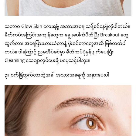
သဘာ၀ Glow Skin လေးရဖို့ အသားအရေ သန့်စင်နေဖို့လိုပါတယ်။
မိတ်ကပ်အကြွင်းအကျန်တွေက ချွေးပေါက်ပိတ်ပြီး Breakout တွေ
ထွက်တာ၊ အရေပြားယားယံတာနဲ့ ပိုးဝင်တာတွေအထိ ဖြစ်တတ်ပါ
တယ်။ ဒါကြောင့် ညမအိပ်ခင်မှာ မိတ်ကပ်ပုံမှန်ဖျက်ပေးပြီး
Cleansing သေချာလုပ်ပေးဖို့ မမေ့သင့်ပါဘူး။
၃။ ဝက်ခြံထွက်လာတဲ့အခါ အသားအရေကို အနားပေးပါ