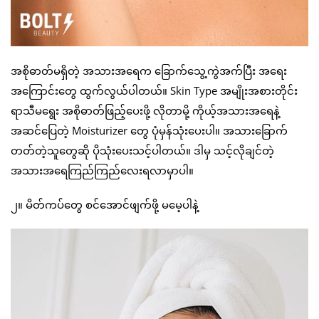
အစိုဓာတ်မရှိတဲ့ အသားအရေက ခြောက်သွေ့ကွဲအက်ပြီး အရေး
အကြောင်းတွေ ထွက်လွယ်ပါတယ်။ Skin Type အမျိုးအစားတိုင်း
ရာသီမရွေး အစိုဓာတ်ဖြည့်ပေးဖို့ လိုတာမို့ ကိုယ့်အသားအရေနဲ့
အဆင်ပြေတဲ့ Moisturizer တွေ ပုံမှန်သုံးပေးပါ။ အသားခြောက်
တတ်တဲ့သူတွေဆို ပိုသုံးပေးသင့်ပါတယ်။ ဒါမှ သင့်လိုချင်တဲ့
အသားအရေကြည်ကြည်လေးရလာမှာပါ။
၂။ မိတ်ကပ်တွေ စင်အောင်ဖျက်ဖို့ မမေ့ပါနဲ့