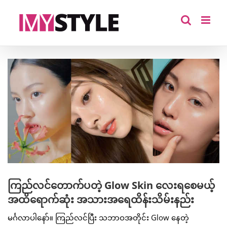
Skip
to
content
View
Larger
Image
ကြည်လင်တောက်ပတဲ့ Glow Skin လေးရစေမယ့်
အထိရောက်ဆုံး အသားအရေထိန်းသိမ်းနည်း
မင်္ဂလာပါနော်။ ကြည်လင်ပြီး သဘာဝအတိုင်း Glow နေတဲ့