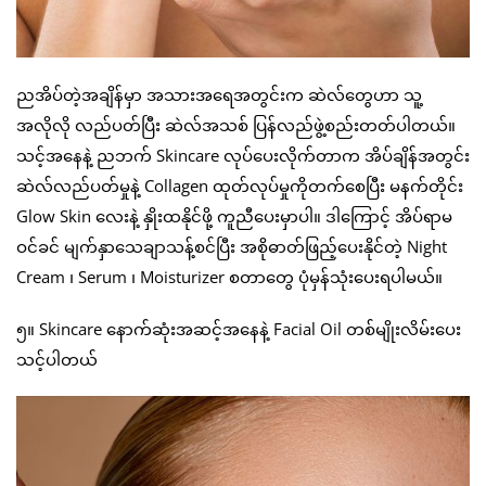
ညအိပ်တဲ့အချိန်မှာ အသားအရေအတွင်းက ဆဲလ်တွေဟာ သူ့
အလိုလို လည်ပတ်ပြီး ဆဲလ်အသစ် ပြန်လည်ဖွဲ့စည်းတတ်ပါတယ်။
သင့်အနေနဲ့ ညဘက် Skincare လုပ်ပေးလိုက်တာက အိပ်ချိန်အတွင်း
ဆဲလ်လည်ပတ်မှုနဲ့ Collagen ထုတ်လုပ်မှုကိုတက်စေပြီး မနက်တိုင်း
Glow Skin လေးနဲ့ နှိုးထနိုင်ဖို့ ကူညီပေးမှာပါ။ ဒါကြောင့် အိပ်ရာမ
ဝင်ခင် မျက်နှာသေချာသန့်စင်ပြီး အစိုဓာတ်ဖြည့်ပေးနိုင်တဲ့ Night
Cream ၊ Serum ၊ Moisturizer စတာတွေ ပုံမှန်သုံးပေးရပါမယ်။
၅။ Skincare နောက်ဆုံးအဆင့်အနေနဲ့ Facial Oil တစ်မျိုးလိမ်းပေး
သင့်ပါတယ်