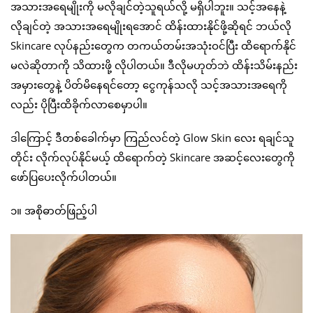
အသားအရေမျိုးကို မလိုချင်တဲ့သူရယ်လို့ မရှိပါဘူး။ သင့်အနေနဲ့
လိုချင်တဲ့ အသားအရေမျိုးရအောင် ထိန်းထားနိုင်ဖို့ဆိုရင် ဘယ်လို
Skincare လုပ်နည်းတွေက တကယ်တမ်းအသုံးဝင်ပြီး ထိရောက်နိုင်
မလဲဆိုတာကို သိထားဖို့ လိုပါတယ်။ ဒီလိုမဟုတ်ဘဲ ထိန်းသိမ်းနည်း
အမှားတွေနဲ့ ပိတ်မိနေရင်တော့ ငွေကုန်သလို သင့်အသားအရေကို
လည်း ပိုပြီးထိခိုက်လာစေမှာပါ။
ဒါကြောင့် ဒီတစ်ခေါက်မှာ ကြည်လင်တဲ့ Glow Skin လေး ရချင်သူ
တိုင်း လိုက်လုပ်နိုင်မယ့် ထိရောက်တဲ့ Skincare အဆင့်လေးတွေကို
ဖော်ပြပေးလိုက်ပါတယ်။
၁။ အစိုဓာတ်ဖြည့်ပါ