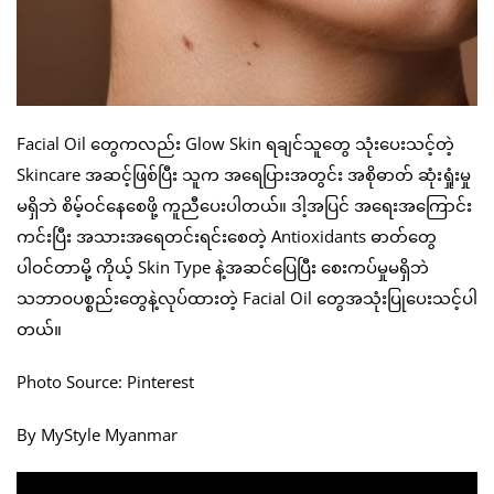
Facial Oil တွေကလည်း Glow Skin ရချင်သူတွေ သုံးပေးသင့်တဲ့
Skincare အဆင့်ဖြစ်ပြီး သူက အရေပြားအတွင်း အစိုဓာတ် ဆုံးရှုံးမှု
မရှိဘဲ စိမ့်ဝင်နေစေဖို့ ကူညီပေးပါတယ်။ ဒါ့အပြင် အရေးအကြောင်း
ကင်းပြီး အသားအရေတင်းရင်းစေတဲ့ Antioxidants ဓာတ်တွေ
ပါဝင်တာမို့ ကိုယ့် Skin Type နဲ့အဆင်ပြေပြီး စေးကပ်မှုမရှိဘဲ
သဘာဝပစ္စည်းတွေနဲ့လုပ်ထားတဲ့ Facial Oil တွေအသုံးပြုပေးသင့်ပါ
တယ်။
Photo Source: Pinterest
By MyStyle Myanmar