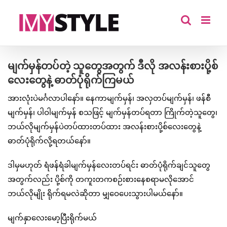
Skip
to
content
မျက်မှန်တပ်တဲ့ သူတွေအတွက် ဒီလို အလန်းစားပို့စ်
လေးတွေနဲ့ ဓာတ်ပုံရိုက်ကြမယ်
အားလုံးပဲမင်္ဂလာပါနော်။ နေကာမျက်မှန်၊ အလှတပ်မျက်မှန်၊ ဖန်စီ
မျက်မှန်၊ ပါဝါမျက်မှန် စသဖြင့် မျက်မှန်တပ်ရတာ ကြိုက်တဲ့သူတွေ၊
ဘယ်လိုမျက်မှန်ပဲတပ်ထားတပ်ထား အလန်းစားပို့စ်လေးတွေနဲ့
ဓာတ်ပုံရိုက်လို့ရတယ်နော်။
ဒါမှမဟုတ် ရံဖန်ရံခါမျက်မှန်လေးတပ်ရင်း ဓာတ်ပုံရိုက်ချင်သူတွေ
အတွက်လည်း ပို့စ်ကို တကူးတကစဉ်းစားနေစရာမလိုအောင်
ဘယ်လိုမျိုး ရိုက်ရမလဲဆိုတာ မျှဝေပေးသွားပါမယ်နော်။
မျက်နှာလေးမော့ပြီးရိုက်မယ်