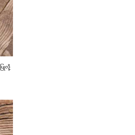
ြုလို့