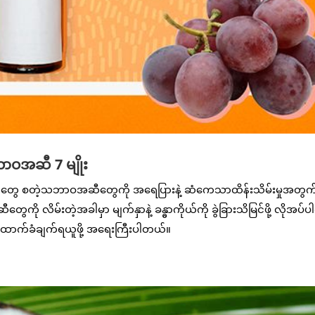
ဝအဆီ 7 မျိုး
ဆီတွေ စတဲ့သဘာဝအဆီတွေကို အရေပြားနဲ့ ဆံကေသာထိန်းသိမ်းမှုအတွက
ို လိမ်းတဲ့အခါမှာ မျက်နှာနဲ့ ခန္ဓာကိုယ်ကို ခွဲခြားသိမြင်ဖို့ လိုအပ်
ောက်ခံချက်ရယူဖို့ အရေးကြီးပါတယ်။