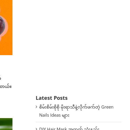
်
ပါတယ်။
Latest Posts
စိမ်းစိမ်းစိုစို မိုးရာသီနဲ့လိုက်ဖက်တဲ့ Green
Nails Ideas များ
DIY Hair Mask အတွက် သုံးနည်း