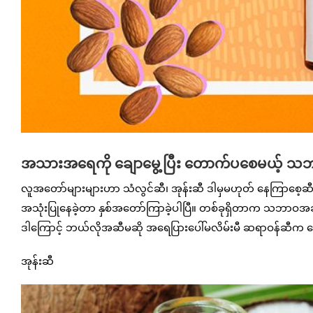
အသားအရေကို ချောမွေ့ပြီး တောက်ပစေမယ့် သဘာ
လူအတော်များများဟာ သံလွင်ဆီ၊ အုန်းဆီ ဒါမှမဟုတ် နေကြာစေ့
အသုံးပြုနေခဲ့တာ နှစ်အတော်ကြာခဲ့ပါပြီ။ တစ်ခုရှိတာက သဘာဝအဆီတွေက
ဒါကြောင့် ဘယ်လိုအဆီမဆို အရေပြားပေါ်မလိမ်းမီ ဆရာဝန်ဆီက ထ
အုန်းဆီ