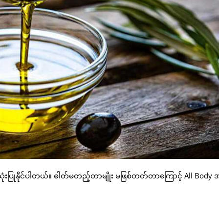
် အသုံးပြုနိုင်ပါတယ်။ ဓါတ်မတည့်တာမျိုး မဖြစ်တတ်တာကြောင့် All Body