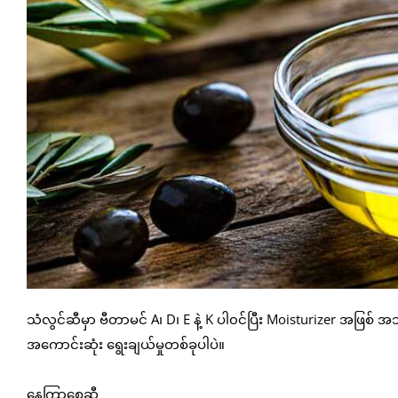
သံလွင်ဆီမှာ ဗီတာမင် A၊ D၊ E နဲ့ K ပါ၀င်ပြီး Moisturizer အဖြစ
​အကောင်းဆုံး ရွေးချယ်မှုတစ်ခုပါပဲ။
နေကြာစေ့ဆီ