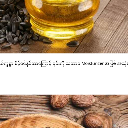
ွယ်ကူစွာ စိမ့်ဝင်နိုင်တာကြောင့် ၎င်းကို သဘာဝ Moisturizer အဖြစ် အသုံးပ