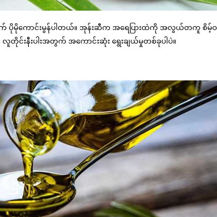
 ပိုမိုကောင်းမွန်ပါတယ်။ အုန်းဆီက အရေပြားထဲကို အလွယ်တကူ စိမ့်ဝင်
ူတိုင်းနီးပါးအတွက် အကောင်းဆုံး ရွေးချယ်မှုတစ်ခုပါပဲ။