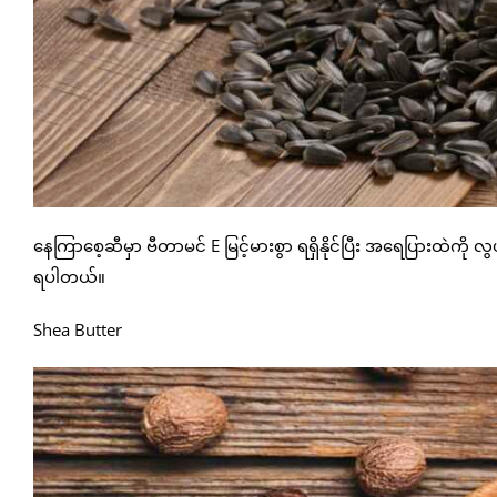
နေကြာစေ့ဆီမှာ ဗီတာမင် E မြင့်မားစွာ ရရှိနိုင်ပြီး အရေပြားထဲကို လ
ရပါတယ်။
Shea Butter