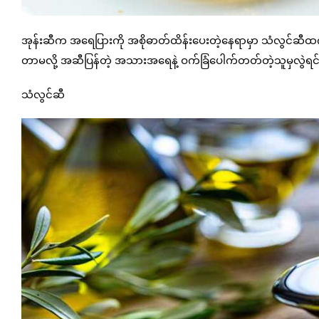
အုန်းဆီက အရေပြားကို အစိုဓာတ်ထိန်းပေးတဲ့နေရာမှာ သံလွင်ဆီထက်
တာမလို့ အဆီပြန်တဲ့ အသားအရေနဲ့ ဝက်ခြံပေါက်တတ်တဲ့သူမှလွဲရင် လ
သံလွင်ဆီ