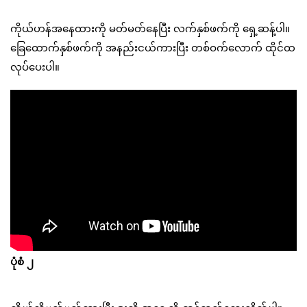
ကိုယ်ဟန်အနေထားကို မတ်မတ်နေပြီး လက်နှစ်ဖက်ကို ရှေ့ဆန့်ပါ။
ခြေထောက်နှစ်ဖက်ကို အနည်းငယ်ကားပြီး တစ်ဝက်လောက် ထိုင်ထ
လုပ်ပေးပါ။
ပုံစံ ၂