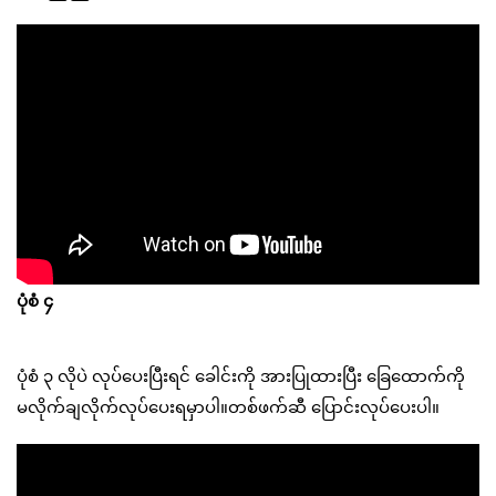
ပုံစံ ၄
ပုံစံ ၃ လိုပဲ လုပ်ပေးပြီးရင် ခေါင်းကို အားပြုထားပြီး ခြေထောက်ကို
မလိုက်ချလိုက်လုပ်ပေးရမှာပါ။တစ်ဖက်ဆီ ပြောင်းလုပ်ပေးပါ။