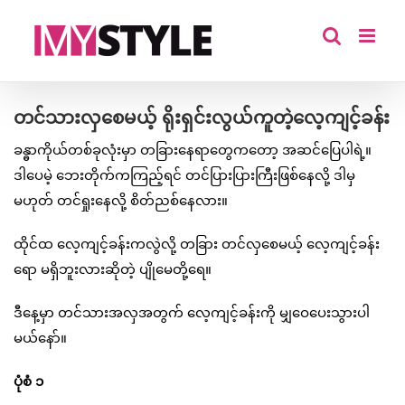
Skip
to
content
တင်သားလှစေမယ့် ရိုးရှင်းလွယ်ကူတဲ့လေ့ကျင့်ခန်း
ခန္ဓာကိုယ်တစ်ခုလုံးမှာ တခြားနေရာတွေကတော့ အဆင်ပြေပါရဲ့။
ဒါပေမဲ့ ဘေးတိုက်ကကြည့်ရင် တင်ပြားပြားကြီးဖြစ်နေလို့ ဒါမှ
မဟုတ် တင်ရှုးနေလို့ စိတ်ညစ်နေလား။
ထိုင်ထ လေ့ကျင့်ခန်းကလွဲလို့ တခြား တင်လှစေမယ့် လေ့ကျင့်ခန်း
ရော မရှိဘူးလားဆိုတဲ့ ပျိုမေတို့ရေ။
ဒီနေ့မှာ တင်သားအလှအတွက် လေ့ကျင့်ခန်းကို မျှဝေပေးသွားပါ
မယ်နော်။
ပုံစံ ၁