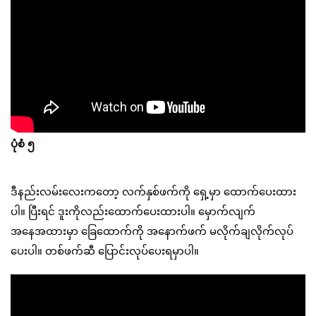
ပုံစံ ၅
ဒီနည်းလမ်းလေးကတော့ လက်နှစ်ဖက်ကို ရှေ့မှာ ထောက်ပေးထား
ပါ။ ပြီးရင် ဒူးကိုလည်းထောက်ပေးထားပါ။ မှောက်လျက်
အနေအထားမှာ ခြေထောက်ကို အနောက်ဖက် မလိုက်ချလိုက်လုပ်
ပေးပါ။ တစ်ဖက်ဆီ ပြောင်းလုပ်ပေးရမှာပါ။