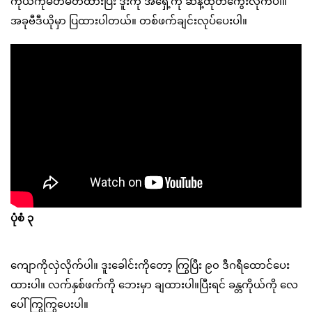
ကိုယ်ကိုမတ်မတ်ထားပြီး ဒူးကို အရှေ့ကို ဆန့်ထုတ်ကွေးလိုက်ပါ။
အခုဗီဒီယိုမှာ ပြထားပါတယ်။ တစ်ဖက်ချင်းလုပ်ပေးပါ။
ပုံစံ ၃
ကျောကိုလှဲလိုက်ပါ။ ဒူးခေါင်းကိုတော့ ကြွပြီး ၉၀ ဒီဂရီထောင်ပေး
ထားပါ။ လက်နှစ်ဖက်ကို ဘေးမှာ ချထားပါ။ပြီးရင် ခန္တကိုယ်ကို လေ
ပေါ်ကြွကြွပေးပါ။