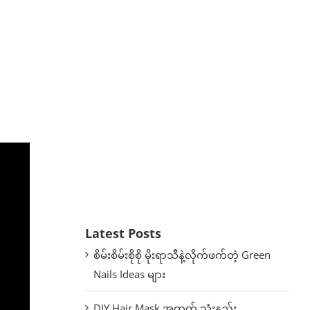
Latest Posts
စိမ်းစိမ်းစိုစို မိုးရာသီနဲ့လိုက်ဖက်တဲ့ Green
Nails Ideas များ
DIY Hair Mask အတွက် သုံးနည်း