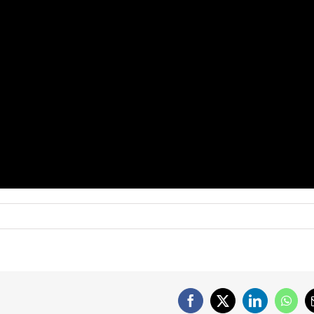
Facebook
X
LinkedIn
What