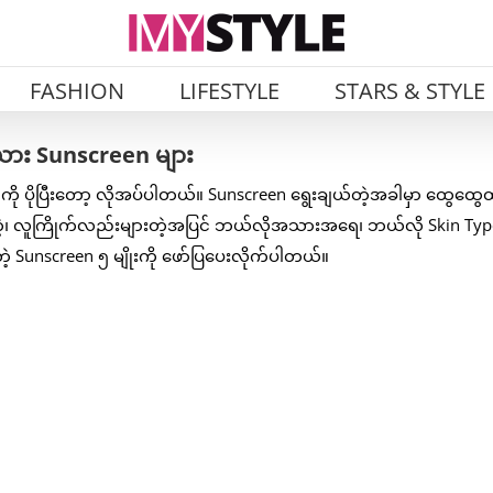
FASHION
LIFESTYLE
STARS & STYLE
ယား Sunscreen များ
 ပိုပြီးတော့ လိုအပ်ပါတယ်။ Sunscreen ရွေးချယ်တဲ့အခါမှာ ထွေထွေထ
့၊ လူကြိုက်လည်းများတဲ့အပြင် ဘယ်လိုအသားအရေ၊ ဘယ်လို Skin Type 
့ Sunscreen ၅ မျိုးကို ဖော်ပြပေးလိုက်ပါတယ်။