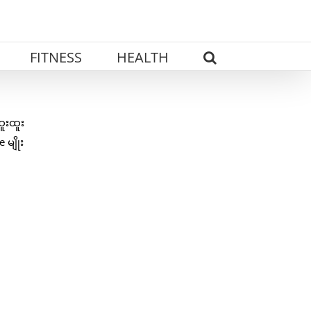
FITNESS
HEALTH
ူးထူး
မျိုး