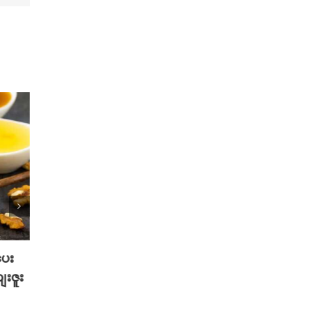
ပေး
2025 TikTok မှာ Trend ဖြစ်ခဲ့တဲ့
သင့်ဆ
ေးဇူး
Hot Beauty Product ( 5 ) မျိုး
စေမယ့
နည်းလ
August 27th, 2025