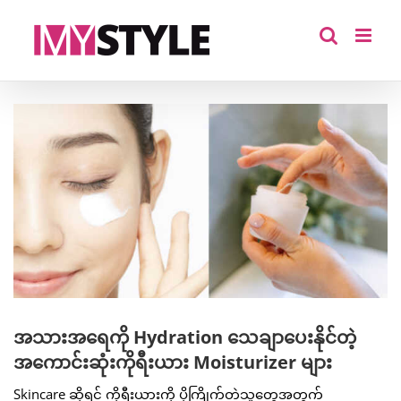
Skip
to
content
View
Larger
Image
အသားအရေကို Hydration သေချာပေးနိုင်တဲ့
အကောင်းဆုံးကိုရီးယား Moisturizer များ
Skincare ဆိုရင် ကိုရီးယားကို ပိုကြိုက်တဲ့သူတွေအတွက်