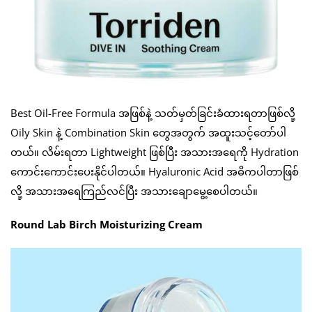
Best Oil-Free Formula အဖြစ်နဲ့ သတ်မှတ်ခြင်းခံထားရတာဖြစ်လို့
Oily Skin နဲ့ Combination Skin တွေအတွက် အထူးသင့်တော်ပါ
တယ်။ လိမ်းရတာ Lightweight ဖြစ်ပြီး အသားအရေကို Hydration
ကောင်းကောင်းပေးနိုင်ပါတယ်။ Hyaluronic Acid အဓိကပါတာဖြစ်
လို့ အသားအရေကြည်လင်ပြီး အသားချောမွေ့စေပါတယ်။
Round Lab Birch Moisturizing Cream