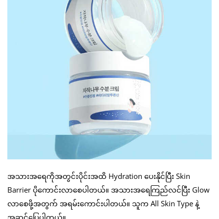
အသားအရေကိုအတွင်းပိုင်းအထိ Hydration ပေးနိုင်ပြီး Skin
Barrier ပိုကောင်းလာစေပါတယ်။ အသားအရေကြည်လင်ပြီး Glow
လာစေဖို့အတွက် အရမ်းကောင်းပါတယ်။ သူက All Skin Type နဲ့
အဆင်ပြေပါတယ်။