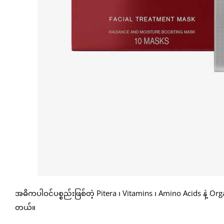
အဓိကပါဝင်ပစ္စည်းဖြစ်တဲ့ Pitera ၊ Vitamins ၊ Amino Acids နဲ့ Organ
တယ်။