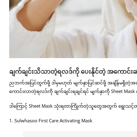
ချက်ချင်းသိသာတဲ့ရလဒ်ကို ပေးနိုင်တဲ့ အကောင်း
ညဘက်အပြင်ထွက်ဖို့ ဒါမှမဟုတ် မျက်နှာပြင်ဆင်ဖို့ အချိန်မရှိတဲ့
ကောင်းလာတဲ့ရလဒ်ကို ချက်ချင်းရချင်ရင် မျက်နှာကို Sheet Mas
ဒါကြောင့် Sheet Mask သုံးရတာကြိုက်တဲ့သူတွေအတွက် ရွေးသင့်တဲ
1. Sulwhasoo First Care Activating Mask