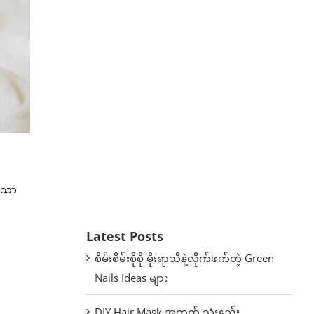
သိသာ
Latest Posts
စိမ်းစိမ်းစိုစို မိုးရာသီနဲ့လိုက်ဖက်တဲ့ Green
Nails Ideas များ
DIY Hair Mask အတွက် သုံးနည်း