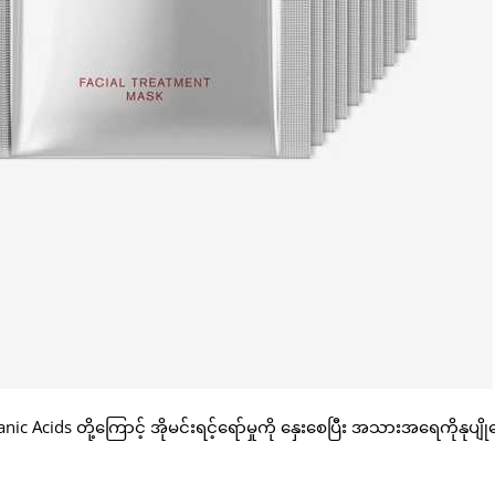
ic Acids တို့ကြောင့် အိုမင်းရင့်ရော်မှုကို နှေးစေပြီး အသားအရေကိုနုပျိ