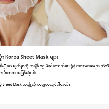
ဆုံး Korea Sheet Mask များ
အခါမျိုးမှာ မျက်နှာကို အချိန် ၁၅ မိနစ်လောက်ပေးရုံနဲ့ အသားအရေက သိ
k ကပ်တာက အမြန်ဆုံးပါ။
့ Sheet Mask တချို့ကို ဝေမျှပေးချင်ပါတယ်။