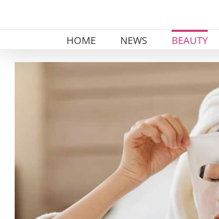
Skip
to
content
HOME
NEWS
BEAUTY
View
Larger
Image