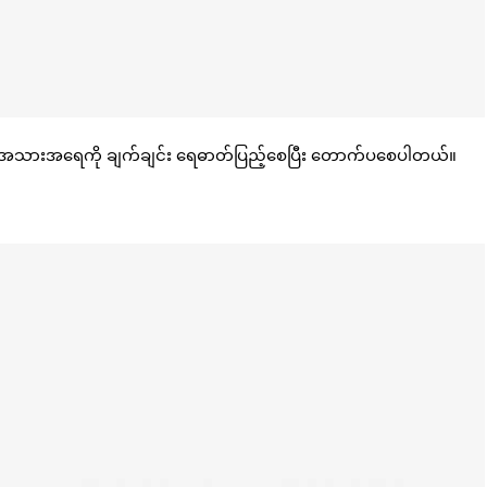
တာနဲ့ အသားအရေကို ချက်ချင်း ရေဓာတ်ပြည့်စေပြီး တောက်ပစေပါတယ်။