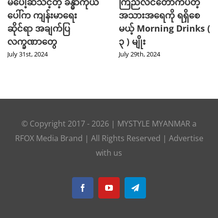
မပေါ့ဆသင့်တဲ့ ခန္ဓာကိုယ်
ကြည်လင်တောက်ပတဲ့
ပေါ်က ကျန်းမာရေး
အသားအရေကို ရရှိစေ
ဆိုင်ရာ အချက်ပြ
မယ့် Morning Drinks (
လက္ခဏာတွေ
၃ ) မျိုး
July 31st, 2024
July 29th, 2024
© Copyright 2017 -
2026
|
MYSTYLE MYANMAR
a
RFOX Media
Brand | All Rights Reserved |
Advertise
with us
Facebook
YouTube
Telegram