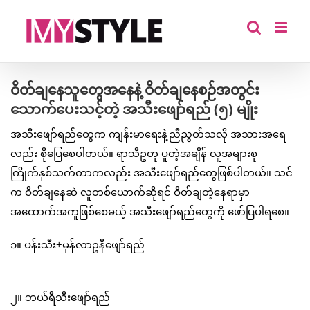
Skip
to
content
ဝိတ်ချနေသူတွေအနေနဲ့ ဝိတ်ချနေစဉ်အတွင်း
သောက်ပေးသင့်တဲ့ အသီး‌ဖျော်ရည် (၅) မျိုး
အသီးဖျော်ရည်တွေက ကျန်းမာရေးနဲ့ညီညွတ်သလို အသားအရေ
လည်း စိုပြေစေပါတယ်။ ရာသီဥတု ပူတဲ့အချိန် လူအများစု
ကြိုက်နှစ်သက်တာကလည်း အသီးဖျော်ရည်တွေဖြစ်ပါတယ်။ သင်
က ဝိတ်ချနေဆဲ လူတစ်ယောက်ဆိုရင် ဝိတ်ချတဲ့နေရာမှာ
အထောက်အကူဖြစ်စေမယ့် အသီးဖျော်ရည်တွေကို ဖော်ပြပါရစေ။
၁။ ပန်းသီး+မုန်လာဥနီဖျော်ရည်
၂။ ဘယ်ရီသီးဖျော်ရည်