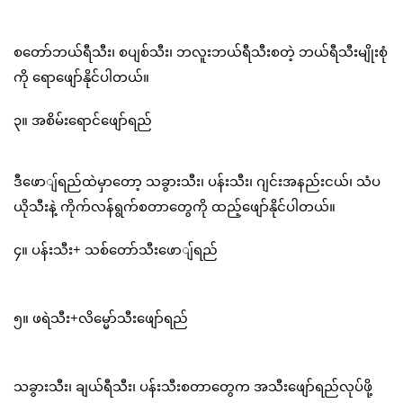
စတော်ဘယ်ရီသီး၊ စပျစ်သီး၊ ဘလူးဘယ်ရီသီးစတဲ့ ဘယ်ရီသီးမျိုးစုံ
ကို ရောဖျော်နိုင်ပါတယ်။
၃။ အစိမ်းရောင်ဖျော်ရည်
ဒီဖောျ်ရည်ထဲမှာတော့ သခွားသီး၊ ပန်းသီး၊ ဂျင်းအနည်းငယ်၊ သံပ
ယိုသီးနဲ့ ကိုက်လန်ရွက်စတာတွေကို ထည့်ဖျော်နိုင်ပါတယ်။
၄။ ပန်းသီး+ သစ်တော်သီးဖောျ်ရည်
၅။ ဖရဲသီး+လိမ္မော်သီးဖျော်ရည်
သခွားသီး၊ ချယ်ရီသီး၊ ပန်းသီးစတာတွေက အသီးဖျော်ရည်လုပ်ဖို့