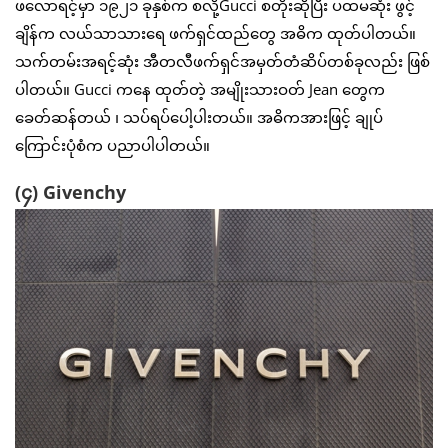
ဖလောရင့်မှာ ၁၉၂၁ ခုနှစ်က စလို့Gucci စတိုးဆိုပြီး ပထမဆုံး ဖွင့်
ချိန်က လယ်သာသားရေ ဖက်ရှင်ထည်တွေ အဓိက ထုတ်ပါတယ်။
သက်တမ်းအရင့်ဆုံး အီတလီဖက်ရှင်အမှတ်တံဆိပ်တစ်ခုလည်း ဖြစ်
ပါတယ်။ Gucci ကနေ ထုတ်တဲ့ အမျိုးသားဝတ် Jean တွေက
ခေတ်ဆန်တယ် ၊ သပ်ရပ်ပေါ့ပါးတယ်။ အဓိကအားဖြင့် ချုပ်
ကြောင်းပုံစံက ပညာပါပါတယ်။
(၄) Givenchy