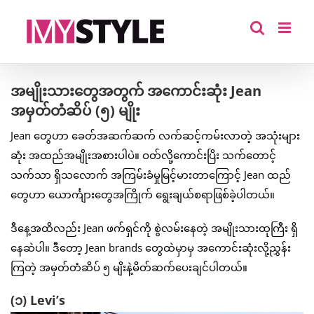
Skip
to
content
အမျိုးသားတွေအတွက် အကောင်းဆုံး Jean
အမှတ်တံဆိပ် (၅) မျိုး
Jean တွေဟာ ခေတ်အဆက်ဆက် လက်ဆင့်ကမ်းလာတဲ့ အသုံးများ
ဆုံး အထည်အမျိုးအစားပါပဲ။ ဝတ်လို့ကောင်းပြိး သက်တောင့်
သက်သာ ရှိသလောက် အကြမ်းခံမှုမြင့်မားတာကြောင့် Jean ထည်
တွေဟာ ယောင်္ကျားတွေအကြိုက် ရွေးချယ်စရာဖြစ်ခဲ့ပါတယ်။
ဒီနေ့အထိလည်း Jean ဖက်ရှင်ကို စွဲလမ်းနေတဲ့ အမျိုးသားထုကြီး ရှိ
နေဆဲပါ။ ဒီတော့ Jean brands တွေထဲမှာမှ အကောင်းဆုံးလို့ညွှန်း
ကြတဲ့ အမှတ်တံဆိပ် ၅ မျိးနဲ့မိတ်ဆက်ပေးချင်ပါတယ်။
(၁) Levi’s