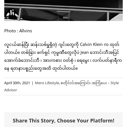
Photo : Allvins
လူငယ်ဆန်ပြီး ဆန်းသစ်မှူရှိတဲ့ ဂျင်းတွေကို Calvin Klein က ထုတ်
ပါတယ်။ တစ်ခြား ဖက်ရှင် ကုမ္ဗဏီတွေလိုပဲ Jean ဘောင်းဘီအပြင်
အောက်ခံဘောင်းဘီ ၊ အားကစား ဝတ်စုံ ၊ ရေမွှေး ၊ လက်ပတ်နာရီက
နေ ရတနာပစ္စည်းတွေအထိ ထုတ်ပါတယ်။
April 30th, 2021
|
Mens Lifestyle
,
စတိုင်လ်အကြောင်း အကြံပေး – Style
Advisor
Share This Story, Choose Your Platform!