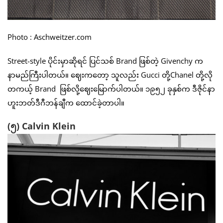
Photo : Aschweitzer.com
Street-style ပိုင်းမှာဆိုရင် ပြင်သစ် Brand ဖြစ်တဲ့ Givenchy က
နာမည်ကြီးပါတယ်။ ဈေးကတော့ သူလည်း Gucci တို့Chanel တို့လို
တကယ့် Brand ဖြစ်လို့ဈေးမြောက်ပါတယ်။ ၁၉၅၂ ခုနှစ်က ဒီဇိုင်နာ
ဟူးဘတ်ဒီဂီဘန်ချီက ထောင်ခဲ့တာပါ။
(၅) Calvin Klein