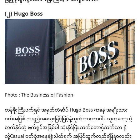
(၂) Hugo Boss
Photo : The Business of Fashion
တန်ဖိုးကြီးဖက်ရှင် အမှတ်တံဆိပ် Hugo Boss ကနေ အမျိုးသား
ဝတ်အဖြစ် အရည်အသွေးမြင့်မြင့်နဲ့ထုတ်ထားတာပါ။ သူကတော့ ပွဲ
တက်နိုင်တဲ့ ဖက်ရှင်အဖြစ်ပါ သုံးနိုင်ပြီး သက်တောင့်သက်သာ ရှိ
လို့Casual ဝတ်စုံအနေနဲ့ရုံးပိတ်ရက် အပြင်ထွက်လည်ချိန်မှာလည်း