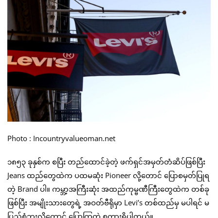
Photo : Incountryvalueoman.net
၁၈၅၃ ခုနှစ်က စပြီး တည်ထောင်ခဲ့တဲ့ ဖက်ရှင်အမှတ်တံဆိပ်ဖြစ်ပြီး
Jeans ထည်တွေထဲက ပထမဆုံး Pioneer လို့တောင် ပြောစမှတ်ပြုရ
တဲ့ Brand ပါ။ ကမ္ဘာ့အကြီးဆုံး အထည်ကုမ္ဗဏီကြီးတွေထဲက တစ်ခု
ဖြစ်ပြီး အမျိုးသားတွေရဲ့ အဝတ်ဗီရိုမှာ Levi’s တစ်ထည်မှ မပါရင် မ
ပြည့်စုံဘူးလို့တောင် ပြောကြတဲ့ စကားရှိပါတယ်။