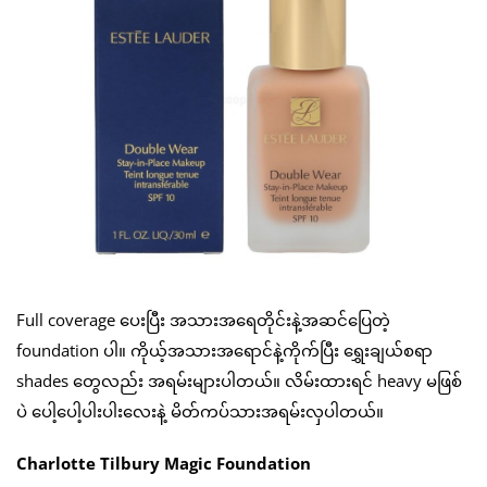
Full coverage ပေးပြီး အသားအရေတိုင်းနဲ့အဆင်ပြေတဲ့
foundation ပါ။ ကိုယ့်အသားအရောင်နဲ့ကိုက်ပြီး ရွှေးချယ်စရာ
shades တွေလည်း အရမ်းများပါတယ်။ လိမ်းထားရင် heavy မဖြစ်
ပဲ ပေါ့ပေါ့ပါးပါးလေးနဲ့ မိတ်ကပ်သားအရမ်းလှပါတယ်။
Charlotte Tilbury Magic Foundation