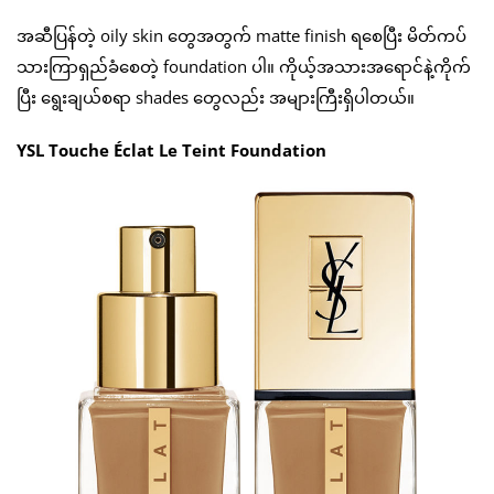
အဆီပြန်တဲ့ oily skin တွေအတွက် matte finish ရစေပြီး မိတ်ကပ်
သားကြာရှည်ခံစေတဲ့ foundation ပါ။ ကိုယ့်အသားအရောင်နဲ့ကိုက်
ပြီး ရွေးချယ်စရာ shades တွေလည်း အများကြီးရှိပါတယ်။
YSL Touche Éclat Le Teint Foundation