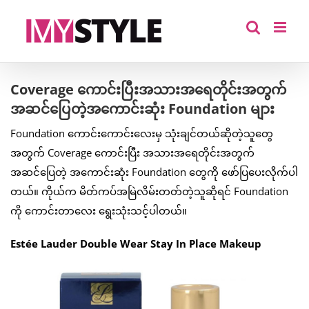
Skip
to
content
Coverage ကောင်းပြီးအသားအရေတိုင်းအတွက်
အဆင်ပြေတဲ့အကောင်းဆုံး Foundation များ
Foundation ကောင်းကောင်းလေးမှ သုံးချင်တယ်ဆိုတဲ့သူတွေ
အတွက် Coverage ကောင်းပြီး အသားအရေတိုင်းအတွက်
အဆင်ပြေတဲ့ အကောင်းဆုံး Foundation တွေကို ဖော်ပြပေးလိုက်ပါ
တယ်။ ကိုယ်က မိတ်ကပ်အမြဲလိမ်းတတ်တဲ့သူဆိုရင် Foundation
ကို ကောင်းတာလေး ရွေးသုံးသင့်ပါတယ်။
Estée Lauder Double Wear Stay In Place Makeup