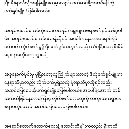
ပြီး မိုးရာသီလိုအချိန်မျိုးတွေမှာလည်း ဝတ်ဆင်ဖို့အဆင်ပြေတဲ့
ဖက်ရှင်မျိုးပဲဖြစ်ပါတယ်။
အမည်းရောင်စကပ်တိုလေးကလည်း ရွေးချယ်စရာဖက်ရှင်တစ်ခုပါ
ပဲ။ အမည်းရောင်စကပ်လေးနဲ့ဆိုရင် အပေါ်ကနေဘာအရောင်နဲ့ပဲ
ဝတ်ဝတ် လိုက်ဖက်မှုရှိပြီး ဖက်ရှင်အတွက်လည်း သိပ်ပြီးတော့စိုးရိမ်
နေစရာမလိုတော့ဘူးပေါ့။
အခုနောက်ပိုင်းမှ ပိုပြီးတော့လူကြိုက်များလာတဲ့ ဒီလိုဖက်ရှင်မျိုးက
နွေရာသီမှာလည်း လိုက်ဖက်မှုရှိသလို မိုးရာသီမှာဆိုရင်လည်း
အဆင်ပြေစေမယ့်ဖက်ရှင်မျိုးပဲဖြစ်ပါတယ်။ အပေါ်နဲ့အောက် တစ်
ဆက်ထဲဖြစ်နေတာကြောင့် လိုက်ဖက်တာတွေကို တကူးတကရှာနေ
စရာမလိုတော့ပဲ အဆင်ပြေစေမှာပဲဖြစ်ပါတယ်။
အရောင်တောက်တောက်လေးနဲ့ ဘောင်းဘီမျိုးကလည်း မိုးရာသီ