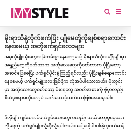
Skip
to
content
မိုးရာသီနဲ့လိုက်ဖက်ပြီး ပျိုမေတို့ကိုချစ်စရာကောင်း
နေစေမယ့် အတိုဖက်ရှင်လေးများ
အခုလိုမျိုး မိုးတွေအမြဲတမ်းရွာနေတော့မယ့် မိုးရာသီလိုအချိန်မျိုးမှာ
အရှည်တွေကိုဝတ်တာက အတိုလေးတွေကိုဝတ်တာက ပိုပြီးတော့
အဆင်ပြေစေပြီး ဖက်ရှင်ပိုင်းနဲ့ကြည့်ရင်လည်း ပိုပြီးချစ်စရာကောင်း
နေစေမယ့် ဖက်ရှင်မျိုးလေးဖြစ်ဖို့က လိုအပ်ပါသေးတယ်။ မိုးတွင်း
မှာ အတိုလေးတွေဝတ်တော့ မိုးရေတွေ အဝတ်အစားကို စိုမှာလည်း
စိတ်ပူစရာမလိုတော့ပဲ သက်တောင့်သက်သာဖြစ်နေစေမှာပါ။
ဒီလိုမျိုး ဂျင်းစကပ်ဖက်ရှင်လေးတွေကလည်း ဘယ်တော့မှမေ့ထား
လို့မရတဲ့ ဖက်ရှင်မျိုးလို့ဆိုလို့ရပါတယ်။ ပေါ့ပေါ့ပါးပါးနဲ့လူငယ်ဆန်