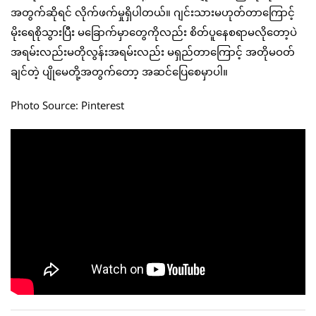
အတွက်ဆိုရင် လိုက်ဖက်မှုရှိပါတယ်။ ဂျင်းသားမဟုတ်တာကြောင့်
မိုးရေစိုသွားပြီး မခြောက်မှာတွေကိုလည်း စိတ်ပူနေစရာမလိုတော့ပဲ
အရမ်းလည်းမတိုလွန်းအရမ်းလည်း မရှည်တာကြောင့် အတိုမဝတ်
ချင်တဲ့ ပျိုမေတို့အတွက်တော့ အဆင်ပြေစေမှာပါ။
Photo Source: Pinterest