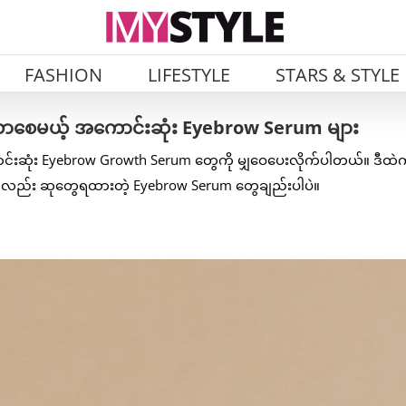
FASHION
LIFESTYLE
STARS & STYLE
သန်လာစေမယ့် အကောင်းဆုံး Eyebrow Serum များ
ောင်းဆုံး Eyebrow Growth Serum တွေကို မျှဝေပေးလိုက်ပါတယ်။ ဒီထဲ
ုံးကလည်း ဆုတွေရထားတဲ့ Eyebrow Serum တွေချည်းပါပဲ။