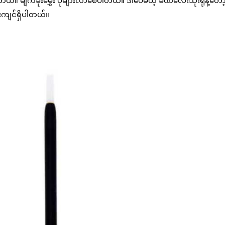
ယ်။ မျက်ခုံးမွှေး ပိုများလာစေပါတယ်။ ဒါပေမယ့် ခဏလေးသုံးရုံနဲ့တော
်းကျင်ရှိပါတယ်။