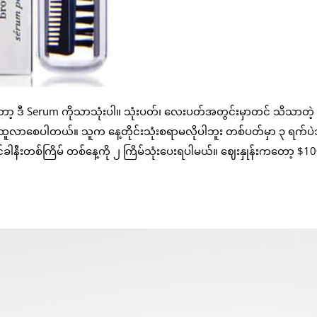
ော့ ဒီ Serum ကိုသာသုံးပါ။ သုံးပတ်၊ လေးပတ်အတွင်းမှာတင် သိသာတဲ့ 
းပြီး ထူလာစေပါတယ်။ သူက နေ့တိုင်းသုံးစရာမလိုပါဘူး တစ်ပတ်မှာ ၃ ရက်ပဲ
ခါနီးတစ်ကြိမ် တစ်နေ့ကို ၂ ကြိမ်သုံးပေးရပါမယ်။ ဈေးနှုန်းကတော့ $1