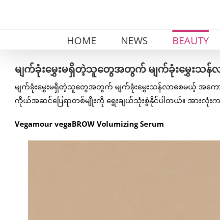
Skip
to
content
HOME
NEWS
BEAUTY
မျက်ခုံးမွှေးမရှိတဲ့သူတွေအတွက် မျက်ခုံးမွှေး
မျက်ခုံးမွှေးမရှိတဲ့သူတွေအတွက် မျက်ခုံးမွှေးသန်လာစေမယ့် အက
ကိုယ်အဆင်ပြေရာတစ်မျိုးကို ရွေးချယ်သုံးစွဲနိုင်ပါတယ်။ အားလ
Vegamour vegaBROW Volumizing Serum