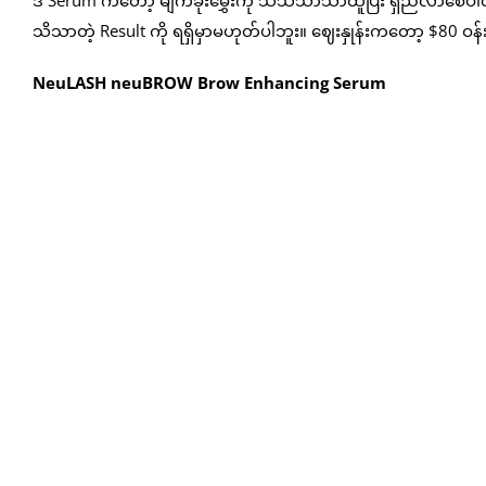
ဒီ Serum ကတော့ မျက်ခုံးမွှေးကို သိသိသာသာထူပြီး ရှည်လာစေပါတ
သိသာတဲ့ Result ကို ရရှိမှာမဟုတ်ပါဘူး။ ဈေးနှုန်းကတော့ $80 ဝန
NeuLASH neuBROW Brow Enhancing Serum