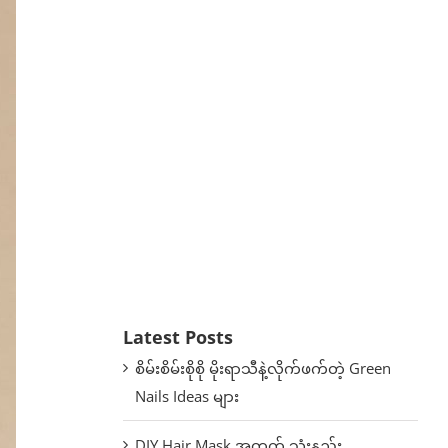
Latest Posts
စိမ်းစိမ်းစိုစို မိုးရာသီနဲ့လိုက်ဖက်တဲ့ Green
Nails Ideas များ
DIY Hair Mask အတွက် သုံးနည်း