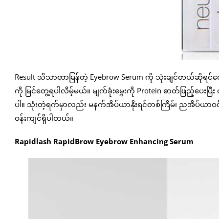
Result သိသာတာမြန်တဲ့ Eyebrow Serum ကို သုံးချင်တယ်ဆိုရင်တ
ကို မြင်တွေ့ရပါလိမ့်မယ်။ မျက်ခုံးမွှေးကို Protein ဓာတ်ဖြည့်ပေ
ပါ။ သုံးတဲ့ရက်မှာလည်း မနက်အိပ်ယာနိုးရင်တစ်ကြိမ်၊ ညအိပ်ယာဝင်
ဝန်းကျင်ရှိပါတယ်။
Rapidlash RapidBrow Eyebrow Enhancing Serum